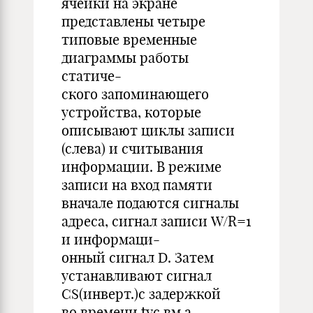
ячейки на экране
представлены четыре
типовые временные
диаграммы работы
статиче-
ского запоминающего
устройства, которые
описывают циклы записи
(слева) и считывания
информации. В режиме
записи на вход памяти
вначале подаются сигналы
адреса, сигнал записи W/R=1
и информаци-
онный сигнал D. Затем
устанавливают сигнал
CS(инверт.)с задержкой
во времени tус.вм.а