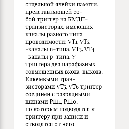
отдельной ячейки памяти,
представляющей со-
бой триггер на КМДП-
транзисторах, имеющих
каналы разного типа
проводимости: VT1, VT2
-каналы n-типа, VT3, VT4
-каналы p-типа. У
триггера два парафазных
совмещенных входа-выхода.
Ключевыми тран-
зисторами VT5, VT6 триггер
соединен с разрядными
шинами РШ1, РШ0,
по которым подводятся к
триггеру при записи и
отводятся от него