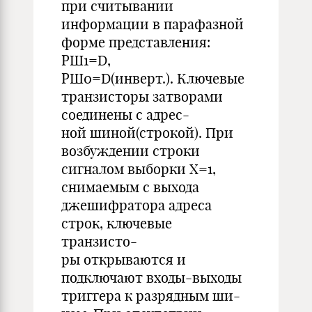
при считывании
информации в парафазной
форме представления:
РШ1=D,
РШ0=D(инверт.). Ключевые
транзисторы затворами
соединены с адрес-
ной шиной(строкой). При
возбуждении строки
сигналом выборки X=1,
снимаемым с выхода
джешифратора адреса
строк, ключевые
транзисто-
ры открываются и
подключают входы-выходы
триггера к разрядным ши-