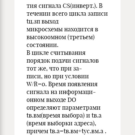
тия сигнала CS(инверт.). В
течении всего цикла записи
tц.зп выход
микросхемы находится в
высокоомном (третьем)
состоянии.
В цикле считывания
порядок подачи сигналов
тот же, что при за-
писи, но при условии
W/R=0. Время появления
сигнала на информаци-
онном выходе DO
определяют параметрами
tв.вм(время выбора) и tв.а
(время выборки адреса),
причем tв.а=tв.вм+tус.вм.а .