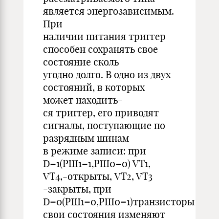
является энергозависимым.
При
наличии питания триггер
способен сохранять свое
состояние сколь
угодно долго. В одно из двух
состояний, в которых
может находить-
ся триггер, его приводят
сигналы, поступающие по
разрядным шинам
в режиме записи: при
D=1(РШ1=1,РШ0=0) VT1,
VT4,-открыты, VT2, VT3
-закрыты, при
D=0(РШ1=0,РШ0=1)транзисторы
свои состояния изменяют