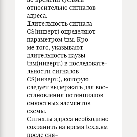
относительно сигналов
адреса.
Длительность сигнала
CS(инверт) определяют
параметром tвм. Кро-
ме того, указывают
длительность паузы
tвм(инверт.) в последовате-
льности сигналов
CS(инверт.), которую
следует выдержать для вос-
становления потенциалов
емкостных элементов
схемы.
Сигналы адреса необходимо
сохранить на время tсх.а.вм
после сня-