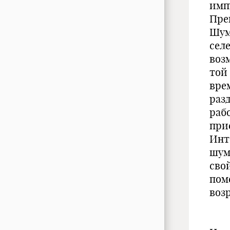
имп
Пре
Шум
сел
воз
той
вре
раз
раб
при
Инт
шум
сво
пом
возр