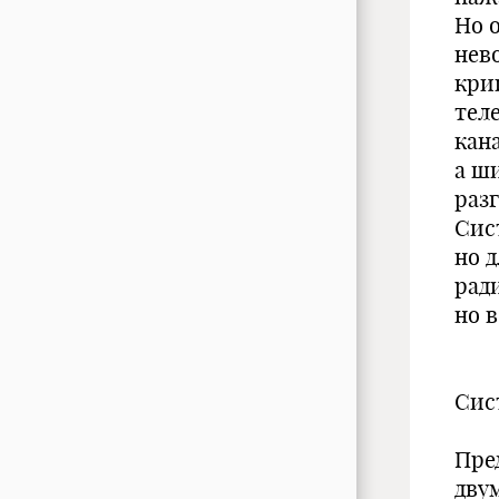
Но 
нев
кри
тел
кан
а ш
разг
Сис
но 
рад
но 
Сис
Пре
дву