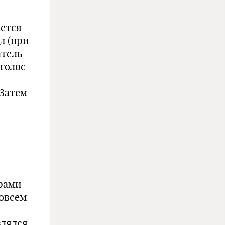
ается
д (при
атель
 голос
 Затем
рами
совсем
лялся.