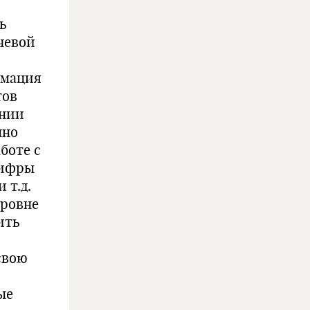
ь
чевой
рмация
тов
ании
нно
боте с
шифры
 т.д.
уровне
ить
свою
ые