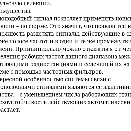
ульсную селекции.
имущества:
оподобный сигнал позволяет применять новы
екции - по форме. Это значит, что появляется 
можность разделять сигналы, действующие в о
 же полосе частот и в одни и те же промежутк
мени. Принципиально можно отказаться от ме
деления рабочих частот данного диапазона меж
отающими радиостанциями и селекцией их на
еме с помощью частотных фильтров.
ересной особенностью системы связи с
оподобными сигналами являются ее адаптивн
йства - с уменьшением числа работающих ста
ехоустойчивость действующих автоматически
астает.