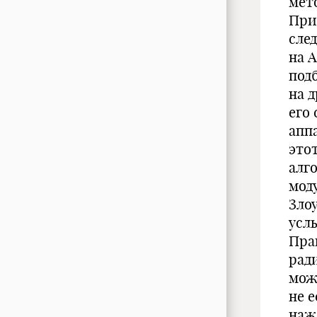
мет
При
сле
на 
под
на д
его
апп
это
алг
мод
Зло
усл
Пра
рад
мож
не 
наж