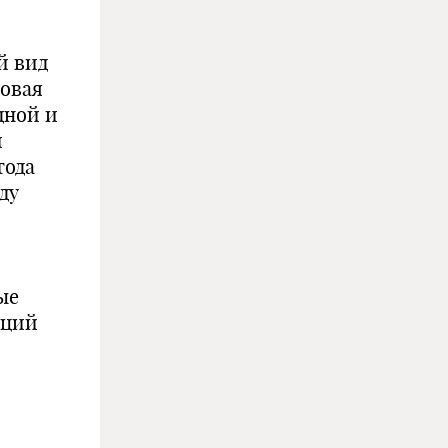
й вид
новая
дной и
и
тода
ду
ые
нций