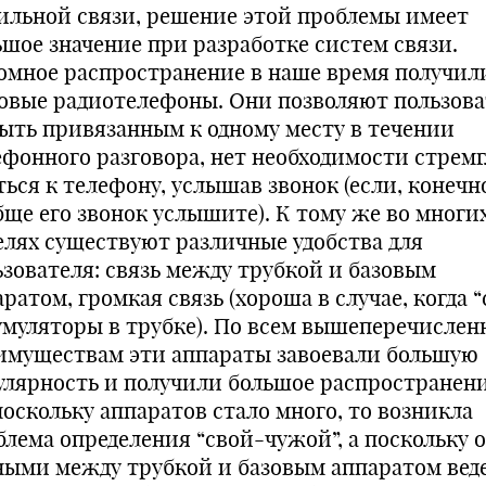
ильной связи, решение этой проблемы имеет
ьшое значение при разработке систем связи.
омное распространение в наше время получил
овые радиотелефоны. Они позволяют пользов
быть привязанным к одному месту в течении
ефонного разговора, нет необходимости стремг
ься к телефону, услышав звонок (если, конечн
бще его звонок услышите). К тому же во многи
елях существуют различные удобства для
ьзователя: связь между трубкой и базовым
ратом, громкая связь (хороша в случае, когда “
умуляторы в трубке). По всем вышеперечисле
имуществам эти аппараты завоевали большую
улярность и получили большое распространени
поскольку аппаратов стало много, то возникла
блема определения “свой-чужой”, а поскольку 
ными между трубкой и базовым аппаратом вед