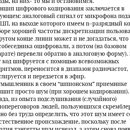
оды, на них- то мы и остановимся.
нцип цифрового кодирования заключается в
дующем: аналоговый сигнал от микрофона под
АЦП, на выходе которого имеем n-разрядный ко
боре хорошей частоты дискретизации пользов
ругом конце линии может и не догадаться, что
 собеседника оцифровали, а потом (на базовом
арате) перевели обратно в аналоговую форму).
т код шифруется с помощью всевозможных
оритмов, переносится в диапазон радиочастот,
улируется и передается в эфир.
умышленник в своем “шпионском” приемнике
ышит просто шум (при хорошем кодировании).
вда, из опыта подслушивания (случайного)
иопереговоров людей, пользующихся скрембле
но без труда определить, что этот шум имеет 
естественное происхождение, поскольку после
атия тангетты шум исчезал, а затем снова появ