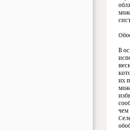
обл
мож
сист
Обо
В о
исп
нес
кот
их 
мож
изб
соо
чем
Сел
обо