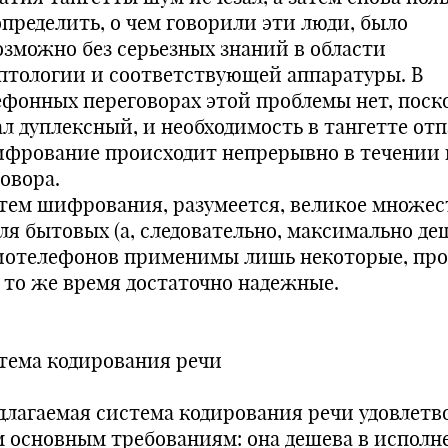
определить, о чем говорили эти люди, было
озможно без серьезных знаний в области
птологии и соответствующей аппаратуры. В
ефонных переговорах этой проблемы нет, поск
ал дуплексный, и необходимость в тангетте отп
ифрование происходит непрерывно в течении 
овора.
тем шифрования, разумеется, великое множес
для бытовых (а, следовательно, максимально де
иотелефонов применимы лишь некоторые, про
в то же время достаточно надежные.
тема кодирования речи
длагаемая система кодирования речи удовлетв
м основным требованиям: она дешева в исполн