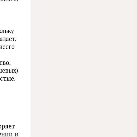
ольку
адает,
всего
тво,
шевых)
стые,
оряет
ении и