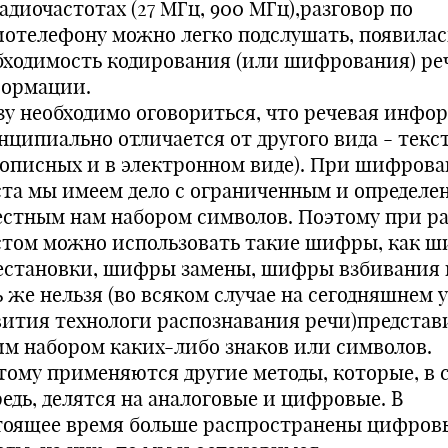
адиочастотах (27 МГц, 900 МГц),разговор по
иотелефону можно легко подслушать, появилас
бходимость кодирования (или шифрования) ре
ормации.
зу необходимо оговориться, что речевая инфо
нципиально отличается от другого вида - текс
кописных и в электронном виде). При шифров
ста мы имеем дело с ограниченным и определе
естным нам набором символов. Поэтому при ра
стом можно использовать такие шифры, как 
естановки, шифры замены, шифры взбивания и
ь же нельзя (во всяком случае на сегодняшнем 
вития технологи распознавания речи)представ
им набором каких-либо знаков или символов.
тому применяются другие методы, которые, в 
редь, делятся на аналоговые и цифровые. В
тоящее время больше распространены цифров