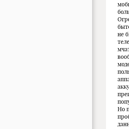
моб
бол
Огр
быт
не 
тел
мчат
воо
мод
пол
аппа
акк
пре
поп
Но 
про
дан