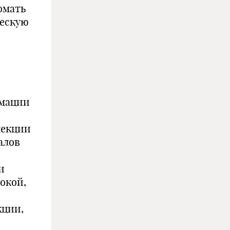
омать
ческую
рмации
лекции
алов
и
окой,
кции,