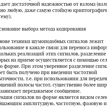
адает достаточной надежностью от взлома (взл
но любую, даже самую стойкую криптографи
ему).
снование выбора метода кодирования
снове техники шумоподобных сигналов лежит
ользование в канале связи для переноса инфо
кольких реализаций этих сигналов, разделение
орых на приеме осуществляется с помощью се
по форме. При этом уверенное разделение сигн
ет быть получено при введении частотной
ыточности, т.е. при использовании для передач
бщений полосы частот, существенно более шир
 занимает передаваемое сообщение.
екция сигналов по форме является видом селе
бщающим амплитудную, частотную, фазовую и