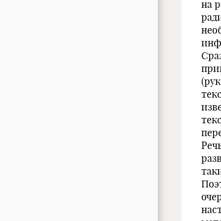
на р
рад
нео
инф
Сра
при
(ру
тек
изв
тек
пер
Реч
раз
так
Поэ
оче
нас