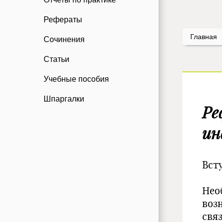
Рефераты
Главная
Сочинения
Статьи
Учебные пособия
Шпаргалки
Ре
ин
Вст
Нео
возн
свя