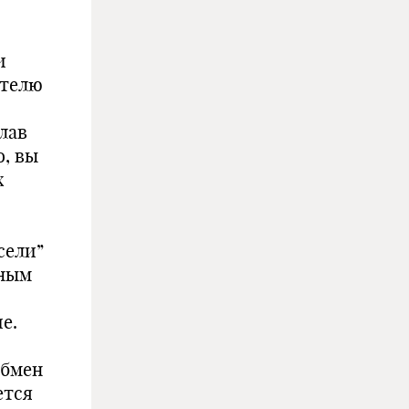
и
ателю
лав
о, вы
х
сели”
нным
е.
обмен
ется