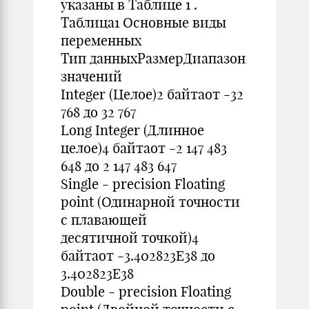
указаны в Таблице 1 .
Таблица1 Основные виды
переменных
Тип данныхРазмерДиапазон
значений
Integer (Целое)2 байтаот -32
768 до 32 767
Long Integer (Длинное
целое)4 байтаот -2 147 483
648 до 2 147 483 647
Single - precision Floating
point (Одинарной точности
с плавающей
десятичной точкой)4
байтaот -3.402823E38 до
3.402823E38
Double - precision Floating