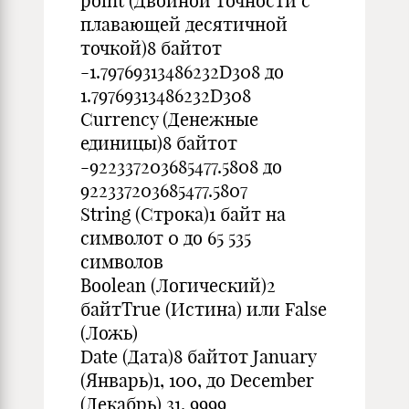
point (Двойной точности с
плавающей десятичной
точкой)8 байтот
-1.79769313486232D308 до
1.79769313486232D308
Currency (Денежные
единицы)8 байтот
-922337203685477.5808 до
922337203685477.5807
String (Строка)1 байт на
символот 0 до 65 535
символов
Boolean (Логический)2
байтTrue (Истина) или False
(Ложь)
Date (Дата)8 байтот January
(Январь)1, 100, до December
(Декабрь) 31, 9999