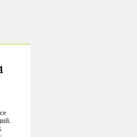
A
се
ций.
к
к