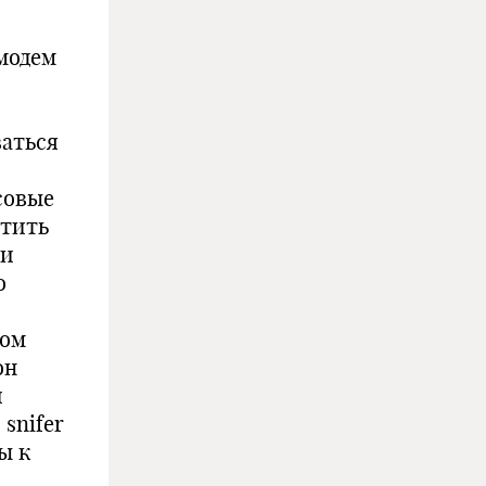
 модем
ваться
совые
атить
 и
о
ом
он
и
snifer
ы к