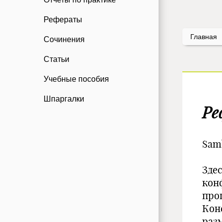
Рефераты
Главная
Сочинения
Статьи
Учебные пособия
Шпаргалки
Ре
Sam
Зде
кон
про
Кон
раз