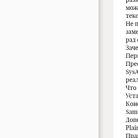
мож
тек
Не 
зам
рад
Зач
Пер
Пре
Sys
реа
Что
Уст
Кон
Sam
Доп
Plai
Прав