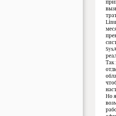
при
выз
тра
Linu
мес
пре
сис
Sys
реа
Так
отд
обл
что
нас
Но 
воз
раб