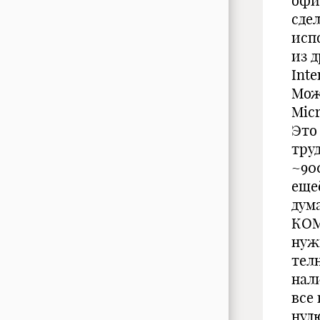
офис
сдел
испо
из д
Inte
Мож
Micr
Это
тру
~90
ещеё
дум
КОМ
нуж
телн
нал
все
нул