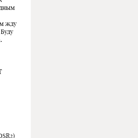
одным
ем жду
 Буду
.
Т
OSR2)