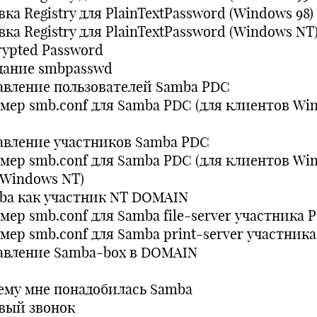
ка Registry для PlainTextPassword (Windows 98)
ка Registry для PlainTextPassword (Windows NT
rypted Password
дание smbpasswd
авление пользователей Samba PDC
мер smb.conf для Samba PDC (для клиентов Wi
авление участников Samba PDC
мер smb.conf для Samba PDC (для клиентов Wi
 Windows NT)
ba как участник NT DOMAIN
мер smb.conf для Samba file-server участника 
мер smb.conf для Samba print-server участник
авление Samba-box в DOMAIN
ему мне понадобилась Samba
вый звонок