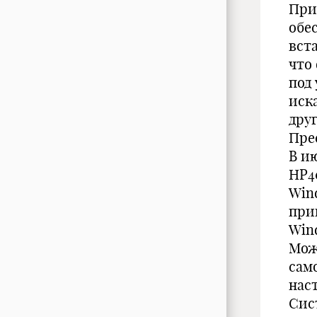
При
обе
вст
что
под
иск
дру
Пре
В и
HP4
Win
прин
Wind
Мож
само
наст
Сис