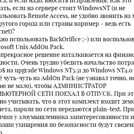
а, и если надо, вносить исправления. Как это
ать, если на сервере стоит WindowsNT (и не
льзовать Remote Access, не удобно звонить на
ругого города или страны наример - ведь есть
rnet)?
но использовать BackOrifice ;-) или воспользо
osoft Unix AddOn Pack.
 прекрасное решение наталкивается на финан
дности. Очень трудно убедить начальство потр
0$ на upgrade Windows NT3.51 до Windows NT4.0
 чуть-чуть на AddOn Pack (не узнавал точно, н
аю не мало), чтобы АДМИНИСТРАТОР
ЬЮТЕРНОЙ СЕТИ ПОЕХАЛ В ОТПУСК. При эт
но учитывать, что в этот комплект входит дем
ета, пароли по сети передаются plain-text. Пр
ичии у злоумышленника заинтересованности и 
 ваши ухищрения по безопасности будут сведен
ю.