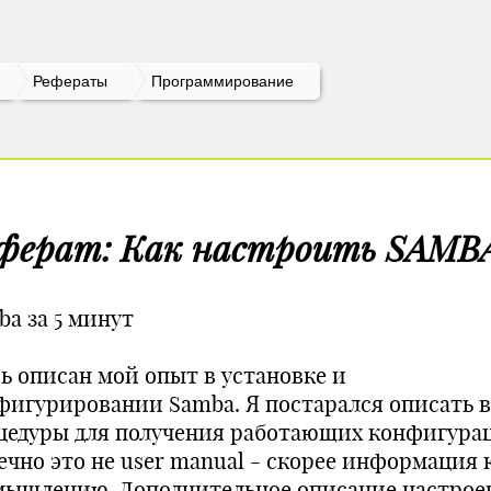
Рефераты
Программирование
ферат: Как настроить SAMB
ba за 5 минут
сь описан мой опыт в установке и
фигурировании Samba. Я постарался описать в
цедуры для получения работающих конфигура
ечно это не user manual - скорее информация 
мышлению. Дополнительное описание настрое