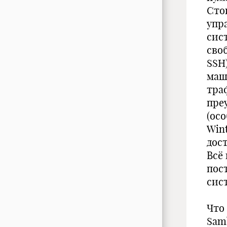
Сто
упр
сис
сво
SSH
маш
тра
пре
(ос
Wint
дос
Всё
пос
сис
Что
Sam