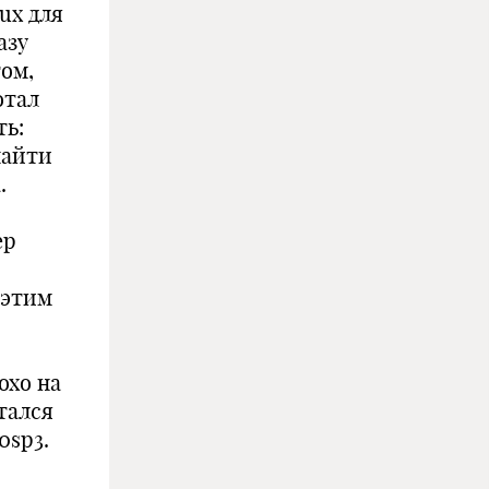
ux для
азу
том,
отал
ть:
найти
.
ер
 этим
охо на
тался
0sp3.