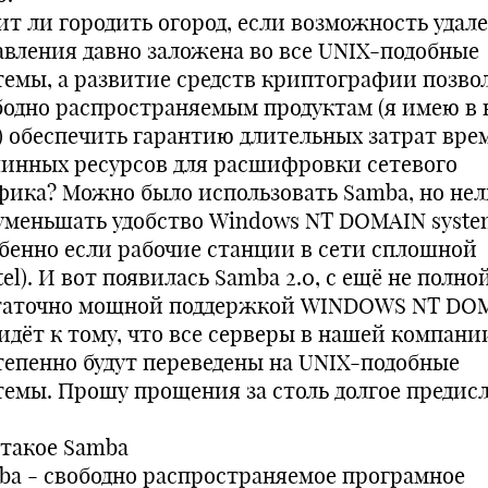
ит ли городить огород, если возможность удал
авления давно заложена во все UNIX-подобные
темы, а развитие средств криптографии позво
бодно распространяемым продуктам (я имею в 
) обеспечить гарантию длительных затрат вре
инных ресурсов для расшифровки сетевого
фика? Можно было использовать Samba, но нел
уменьшать удобство Windows NT DOMAIN syst
обенно если рабочие станции в сети сплошной
el). И вот появилась Samba 2.0, с ещё не полной
таточно мощной поддержкой WINDOWS NT DO
 идёт к тому, что все серверы в нашей компани
тепенно будут переведены на UNIX-подобные
темы. Прошу прощения за столь долгое предис
 такое Samba
ba - свободно распространяемое програмное