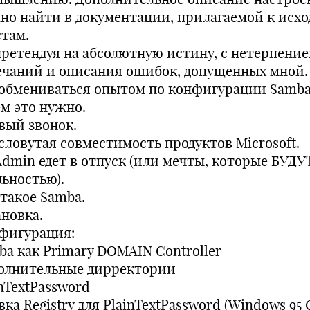
но найти в документации, прилагаемой к исх
стам.
претендуя на абсолютную истину, с нетерпени
ечаний и описания ошибок, допущенных мной.
 обмениваться опытом по конфигурации Samba
ем это нужно.
вый звонок.
словутая совместимость продуктов Microsoft.
Admin едет в отпуск (или мечты, которые БУДУ
льностью).
 такое Samba.
ановка.
фигурация:
ba как Primary DOMAIN Controller
олнительные дирректории
nTextPassword
ка Registry для PlainTextPassword (Windows 95 