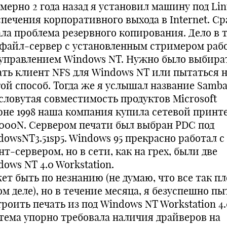
мерно 2 года назад я установил машину под Lin
спечения корпоративного выхода в Internet. Ср
ала проблема резервного копирования. Дело в 
 файл-сервер с установленным стримером раб
 управлением Windows NT. Нужно было выбира
ать клиент NFS для Windows NT или пытаться 
гой способ. Тогда же я услышал название Samba
словутая совместимость продуктов Microsoft
юне 1998 наша компания купила сетевой принт
000N. Сервером печати был выбран PDC под
dowsNT3.51sp5. Windows 95 прекрасно работал с
т-сервером, но в сети, как на грех, были две
ows NT 4.0 Workstation.
ет быть по незнанию (не думаю, что все так пл
м деле), но в течение месяца, я безуспешно пы
роить печать из под Windows NT Workstation 4.
тема упорно требовала наличия драйверов на