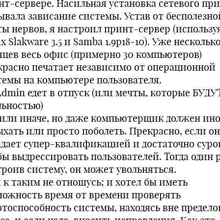
нт-сервере. Насильная установка сетевого пр
ывала зависание системы. Устав от бесполезно
ты нервов, я настроил принт-сервер (использу
x Slakware 3.5 и Samba 1.9p18-10). Уже нескольк
яцев весь офис (примерно 30 компьютеров)
красно печатает независимо от операционной
темы на компьютере пользователя.
Admin едет в отпуск (или мечты, которые БУДУ
льностью)
 или иначе, но даже компьютерщик должен ино
ыхать или просто поболеть. Прекрасно, если он
адает супер-квалификацией и достаточно суро
бы выдрессировать пользователей. Тогда один 
троив систему, он может увольняться.
я к таким не отношусь; и хотел бы иметь
можность время от времени проверять
отоспособность системы, находясь вне предело