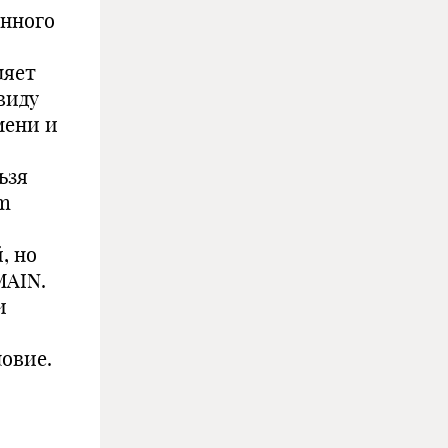
енного
ляет
виду
мени и
ьзя
em
, но
MAIN.
и
ловие.