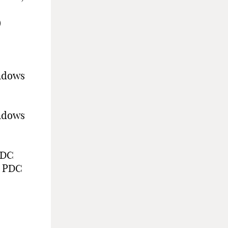
)
ndows
ndows
PDC
а PDC