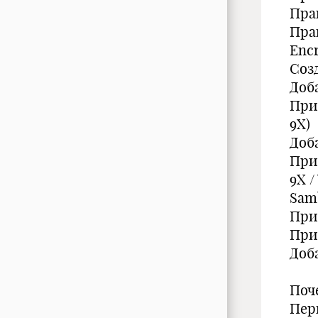
Прав
Прав
Enc
Соз
Доб
При
9X)
Доб
При
9X /
Sam
При
При
Доб
Поч
Пер