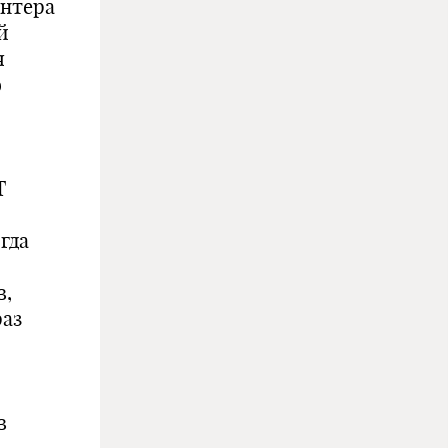
интера
й
я
о
Т
гда
в,
раз
в