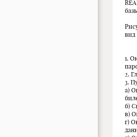
REA
баз
Рис
вид
1. 
пар
2. 
3. 
а) 
бил
б) 
в) 
г) 
дан