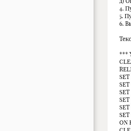
д) 
4. 
5. 
6. 
Тек
***
CLE
REL
SET
SET
SET
SET
SET
SET
ON 
CLE