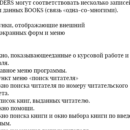
DERS могут соответствовать несколько записе
ы данных BOOKS (связь «одна-со-многими).
унки, отображающие внешний
 экранных форм и меню
Окно, показывающееданные о курсовой работе и
оля.
Главное меню программы.
Пункт меню «поиск читателя»
Окно поиска читателя по номеру читательского
ета.
Список книг, выданных читателю.
Окно помощи.
Окно поиска книги и окно выбора книги по вве
ным.