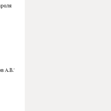
ароля
 А.В.'