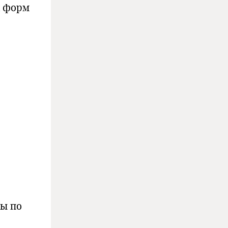
х форм
ны по