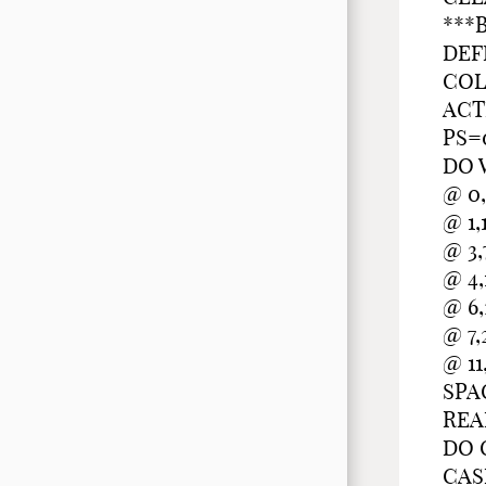
***
DEF
COL
ACT
PS=
DO 
@ 0
@ 1
@ 3
@ 4,
@ 6,
@ 7,
@ 1
SPA
REA
DO 
CASE