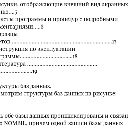
Рисунки, отображающие внешний вид экранны
еню….5
Тексты программы и процедур с подробными
ментариями…..8
Образцы
етов………………………………………………………....17
Инструкция по эксплуатации
граммы………………………….....18
Литература ……………………………………….
…………….....19
уктуры баз данных.
смотрим структуры баз данных на рисунке:
сь обе базы данных проиндексированы и связа
ю NOMBIL, причем одной записи базы данных