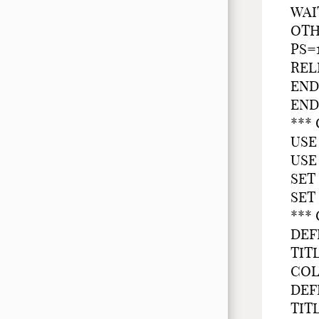
WAI
OTH
PS=
REL
END
EN
***
USE
USE
SET
SET
***
DEF
TIT
COL
DEF
TIT