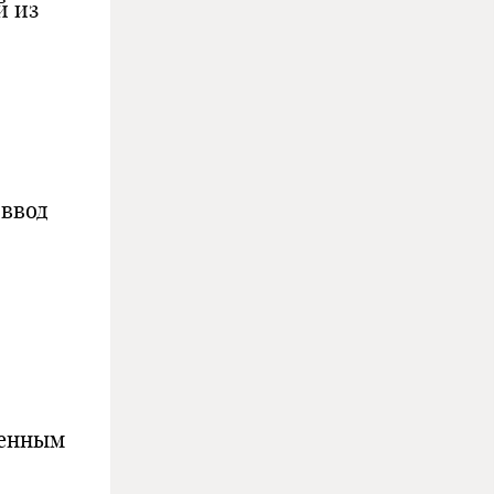
й из
 ввод
денным