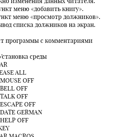
Окно изменения данных читателя.
Пункт меню «добавить книгу».
Пункт меню «просмотр должников».
Вывод списка должников на экран.
ст программы с комментариями
 Установка среды
AR
EASE ALL
 MOUSE OFF
 BELL OFF
 TALK OFF
 ESCAPE OFF
 DATE GERMAN
 HELP OFF
KEY
AR MACROS