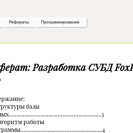
Рефераты
Программирование
ферат: Разработка СУБД Fox
0
ержание:
Структуры базы
ных……………………………………………........3
Алгоритм работы
граммы……………………………………….......4