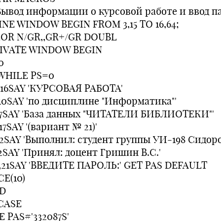
Вывод информации о курсовой работе и ввод п
INE WINDOW BEGIN FROM 3,15 TO 16,64;
OR N/GR,,GR+/GR DOUBL
IVATE WINDOW BEGIN
0
WHILE PS=0
,16SAY 'КУРСОВАЯ РАБОТА'
,10SAY 'по дисциплине "Информатика"'
,7SAY 'База данных "ЧИТАТЕЛИ БИБЛИОТЕКИ"'
17SAY '(вариант № 21)'
2SAY 'Выполнил: студент группы УИ-198 Сидоров
2SAY 'Принял: доцент Гришин В.С.'
1,21SAY 'ВВЕДИТЕ ПАРОЛЬ:' GET PAS DEFAULT
CE(10)
D
CASE
 PAS#'332087S'