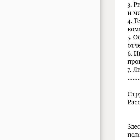
3. 
и м
4. 
ком
5. 
отч
6. 
про
7. 
………
Стр
Рас
Зде
пол