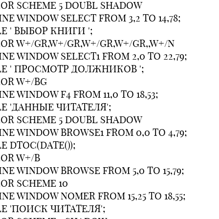
OR SCHEME 5 DOUBL SHADOW
INE WINDOW SELECT FROM 3,2 TO 14,78;
LE ' ВЫБОР КHИГИ ';
OR W+/GR,W+/GR,W+/GR,W+/GR,,W+/N
INE WINDOW SELECT1 FROM 2,0 TO 22,79;
LE ' ПРОСМОТР ДОЛЖHИКОВ ';
OR W+/BG
INE WINDOW F4 FROM 11,0 TO 18,53;
LE 'ДАHHЫЕ ЧИТАТЕЛЯ';
OR SCHEME 5 DOUBL SHADOW
INE WINDOW BROWSE1 FROM 0,0 TO 4,79;
LE DTOC(DATE());
OR W+/B
INE WINDOW BROWSE FROM 5,0 TO 15,79;
OR SCHEME 10
INE WINDOW NOMER FROM 15,25 TO 18,55;
LE 'ПОИСК ЧИТАТЕЛЯ';