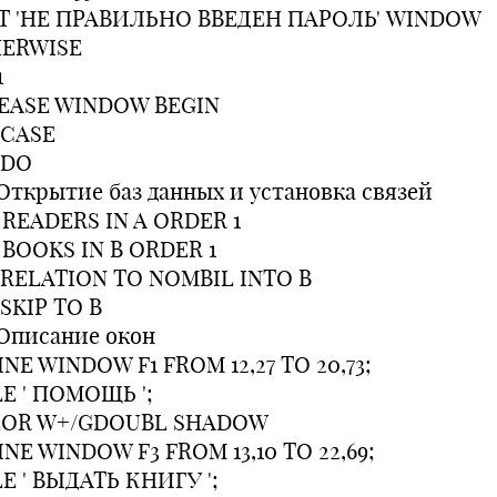
T 'НЕ ПРАВИЛЬНО ВВЕДЕН ПАРОЛЬ' WINDOW
ERWISE
1
EASE WINDOW BEGIN
CASE
DDO
 Открытие баз данных и установка связей
 READERS IN A ORDER 1
 BOOKS IN B ORDER 1
 RELATION TO NOMBIL INTO B
 SKIP TO B
 Описание окон
INE WINDOW F1 FROM 12,27 TO 20,73;
LE ' ПОМОЩЬ ';
OR W+/GDOUBL SHADOW
INE WINDOW F3 FROM 13,10 TO 22,69;
LE ' ВЫДАТЬ КHИГУ ';