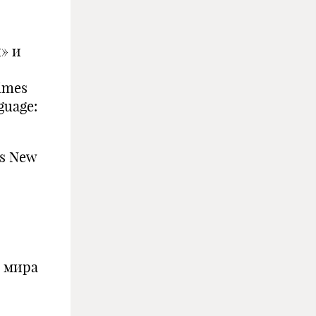
» и
imes
guage:
es New
з мира