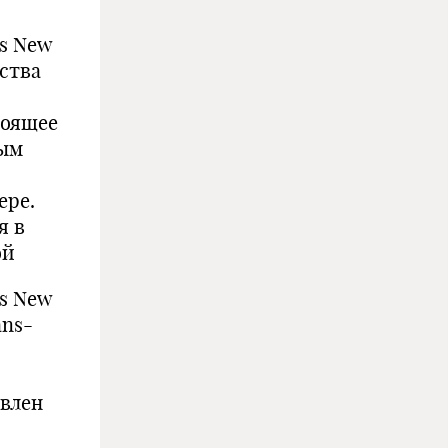
es New
ства
тоящее
лым
ере.
я в
ой
es New
ans-
влен