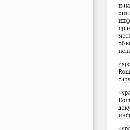
и н
опт
инф
пра
мес
объ
исп
<spa
Roma
cap
<spa
Rom
док
инф
<spa