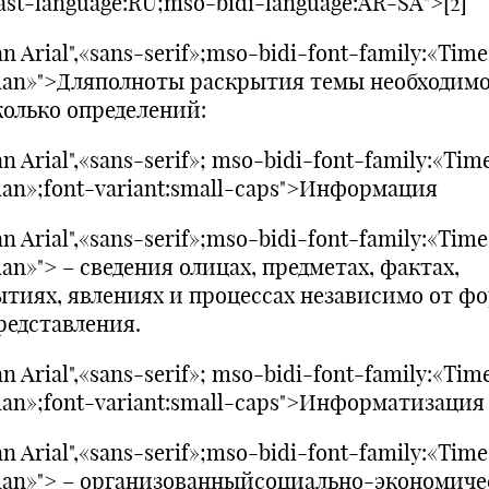
ast-language:RU;mso-bidi-language:AR-SA">[2]
n Arial",«sans-serif»;mso-bidi-font-family:«Tim
an»">Дляполноты раскрытия темы необходимо
колько определений:
n Arial",«sans-serif»; mso-bidi-font-family:«Tim
an»;font-variant:small-caps">Информация
n Arial",«sans-serif»;mso-bidi-font-family:«Tim
an»"> – сведения олицах, предметах, фактах,
ытиях, явлениях и процессах независимо от ф
редставления.
n Arial",«sans-serif»; mso-bidi-font-family:«Tim
an»;font-variant:small-caps">Информатизация
n Arial",«sans-serif»;mso-bidi-font-family:«Tim
an»"> – организованныйсоциально-экономич