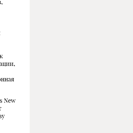
,
я
к
ации,
онная
es New
т
ву