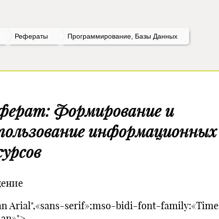
Рефераты
Программирование, Базы Данных
ферат: Формирование и
пользование информационных
сурсов
дение
n Arial",«sans-serif»;mso-bidi-font-family:«Tim
an»">