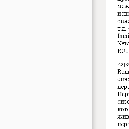
меж
исп
«ин
т.д.
fami
New
RU;m
<spa
Rom
«ин
пер
Пер
сиз
кот
жив
пер