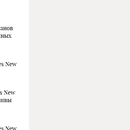
ганов
нных
es New
es New
сивы
es New