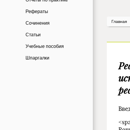
Рефераты
Главная
Сочинения
Статьи
Учебные пособия
Шпаргалки
Ре
ис
ре
Вве
<spa
Rom