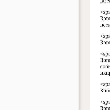
fare
<spa
Rom
нес
<spa
Rom
<spa
Rom
соб
ихп
<spa
Rom
<spa
Rom