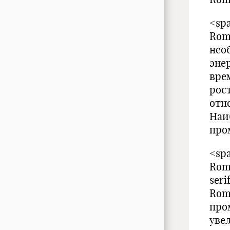
<spa
Rom
нео
эне
вре
рос
отн
Наи
про
<spa
Roma
seri
Rom
про
уве