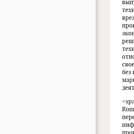
вып
тех
вре
про
эко
реш
тех
отн
сво
без
мар
дея
<spa
Rom
пер
инф
про