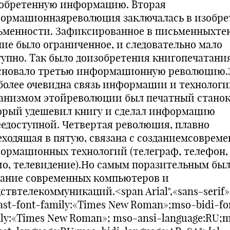
обретенную информацию. Вторая
ормационнаяреволюция заключалась в изобр
ьменности. Зафиксированное в письменныхте
ние было ограниченное, и следовательно мало
тупно. Так было доизобретения книгопечатания
сновало третью информационную революцию.
более очевидна связь информации и технологи
анизмом этойреволюции был печатный станок
орый удешевил книгу и сделал информацию
еедоступной. Четвертая революция, плавно
еходящая в пятую, связана с созданиемсоврем
ормационных технологий (телеграф, телефон,
ио, телевидение).Но самым поразительным бы
дание современных компьютеров и
ствтелекоммуникаций.<span Arial",«sans-serif»
ast-font-family:«Times New Roman»;mso-bidi-fo
ily:«Times New Roman»; mso-ansi-language:RU;