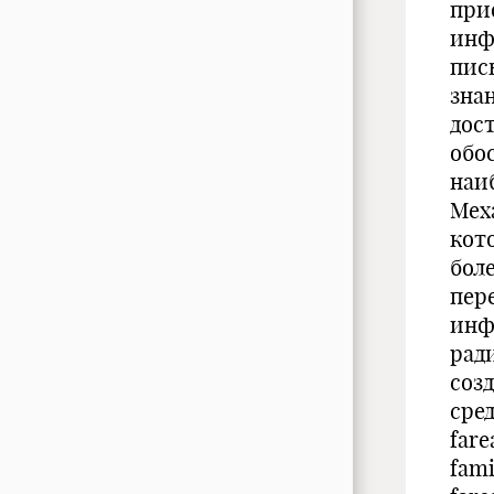
при
инф
пис
зна
дос
обо
наи
Мех
кот
бол
пер
инф
рад
соз
сред
fare
fam