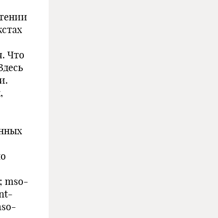
етении
кстах
. Что
Здесь
и.
,
енных
ло
; mso-
nt-
mso-