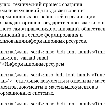
аучно-технический процесс создания
имальныхусловий для удовлетворения
ормационных потребностей и реализации
вграждан, органов государственной власти, ор
тного самоуправления,организаций, обществе
единений на основе формирования и
ользованияинформационных ресурсов.
n Arial",«sans-serif»; mso-bidi-font-family:«Tim
n»;font-variant:small-
s">Информационныересурсы
n Arial",«sans-serif»;mso-bidi-font-family:«Tim
an»">– отдельные документы и отдельные мас
ументов, документы и массивыдокументов в
ормационных системах.
n Arial",«sans-serif»; mso-bidi-font-family:«Tim