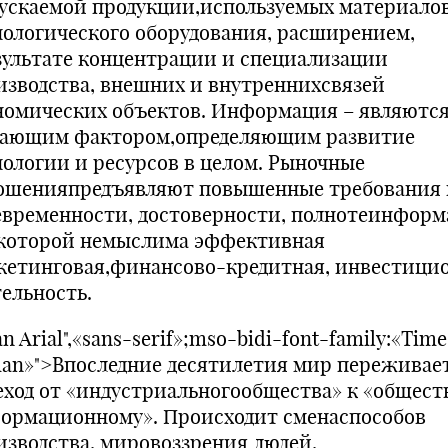
ускаемой продукции,используемых материалов
нологического оборудования, расширением,
зультате концентрации и специализации
изводства, внешних и внутреннихсвязей
номических объектов. Информация – являютс
ающим фактором,определяющим развитие
нологии и ресурсов в целом. Рыночные
ошенияпредъявляют повышенные требования 
евременности, достоверности, полнотеинформ
 которой немыслима эффективная
кетинговая,финансово-кредитная, инвестици
тельность.
n Arial",«sans-serif»;mso-bidi-font-family:«Tim
an»">Впоследние десятилетия мир переживае
еход от «индустриальногообщества» к «общест
ормационному». Происходит сменаспособов
изводства, мировоззрения людей,