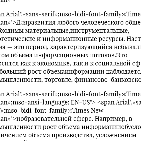
n Arial",«sans-serif»;mso-bidi-font-family:«Tim
an»">Дляразвития любого человеческого обще
бходимы материальные,инструментальные,
ргетические и информационные ресурсы. Нас
мя — это период, характеризующийся небыва
том объема информационных потоков.Это
осится как к экономике, так и к социальной сф
больший рост объемаинформации наблюдаетс
мышленности, торговле, финансово-банковск
n Arial",«sans-serif»;mso-bidi-font-family:«Tim
n»;mso-ansi-language: EN-US"> <span Arial",«s
f»;mso-bidi-font-family:«Times New
an»">иобразовательной сфере. Например, в
мышленности рост объема информацииобусло
личением объема производства, усложнением