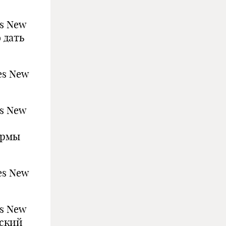
es New
 дать
es New
es New
ормы
es New
es New
еский