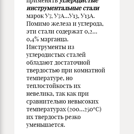
применять
углеродистые
инструментальные стали
марок У7, У7А…У13, У13А.
Помимо железа и углерода,
эти стали содержат 0,2…
0,4% марганца.
Инструменты из
углеродистых сталей
обладают достаточной
твердостью при комнатной
температуре, но
теплостойкость их
невелика, так как при
сравнительно невысоких
температурах (200…250°С)
их твердость резко
уменьшается.