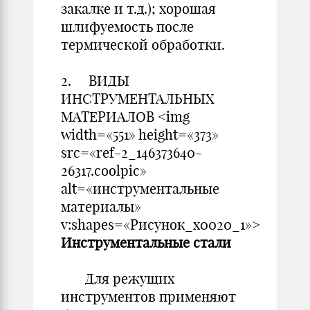
закалке и т.д.); хорошая
шлифуемость после
термической обработки.
2. ВИДЫ
ИНСТРУМЕНТАЛЬНЫХ
МАТЕРИАЛОВ <img
width=«551» height=«373»
src=«ref-2_146373640-
26317.coolpic»
alt=«инструментальные
материалы»
v:shapes=«Рисунок_x0020_1»>
Инструментальные стали
Для режущих
инструментов применяют