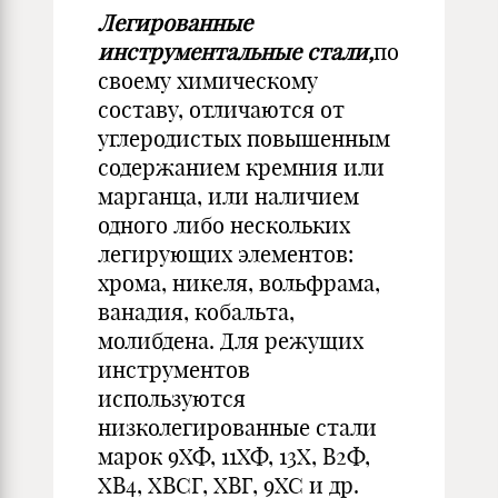
Легированные
инструментальные стали,
по
своему химическому
составу, отличаются от
углеродистых повышенным
содержанием кремния или
марганца, или наличием
одного либо нескольких
легирующих элементов:
хрома, никеля, вольфрама,
ванадия, кобальта,
молибдена. Для режущих
инструментов
используются
низколегированные стали
марок 9ХФ, 11ХФ, 13Х, В2Ф,
ХВ4, ХВСГ, ХВГ, 9ХС и др.