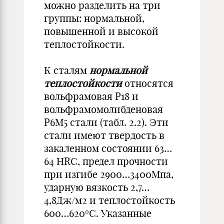
можно разделить на три
группы: нормальной,
повышенной и высокой
теплостойкости.
К сталям
нормальной
теплостойкости
относятся
вольфрамовая Р18 и
вольфрамомолибденовая
Р6М5 стали (табл. 2.2). Эти
стали имеют твердость в
закаленном состоянии 63…
64 HRC, предел прочности
при изгибе 2900…3400Мпа,
ударную вязкость 2,7…
4,8Дж/м2 и теплостойкость
600…620°С. Указанные