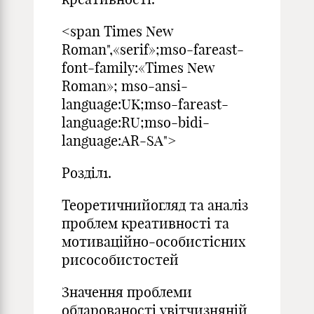
<span Times New
Roman",«serif»;mso-fareast-
font-family:«Times New
Roman»; mso-ansi-
language:UK;mso-fareast-
language:RU;mso-bidi-
language:AR-SA">
Розділ1.
Теоретичнийогляд та аналіз
проблем креативності та
мотиваційно-особистісних
рисособистостей
Значення проблеми
обдарованості увітчизняній