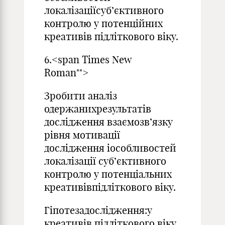
локалізаціїсуб’єктивного
контролю у потенційних
креативів підліткового віку.
6.<span Times New
Roman"">
Зробити аналіз
одержанихрезультатів
дослідження взаємозв’язку
рівня мотивації
дослідження іособливостей
локалізації суб’єктивного
контролю у потенціальних
креативівпідліткового віку.
Гіпотезадослідження:у
креативів підліткового віку