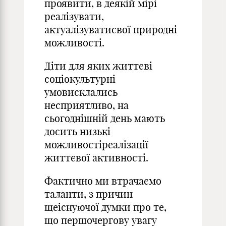
проявити, в деякій мірі
реалізувати,
актуалізуватисвої природні
можливості.
Діти для яких життєві
соціокультурні
умовисклались
несприятливо, на
сьогоднішній день мають
досить низькі
можливостіреалізації
життєвої активності.
Фактично ми втрачаємо
таланти, з причин
щеіснуючої думки про те,
що першочергову увагу