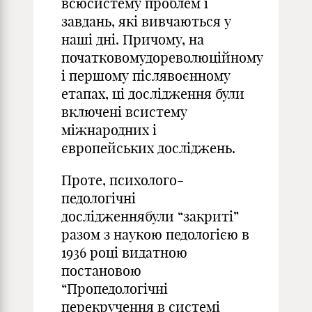
всюсистему проблем і
завдань, які вивчаються у
наші дні. Причому, на
початковомудореволюційному
і першому післявоєнному
етапах, ці дослідження були
включені всистему
міжнародних і
європейських досліджень.
Проте, психолого-
педологічні
дослідженнябули “закриті”
разом з наукою педологією в
1936 році видатною
постановою
“Пропедологічні
перекручення в системі