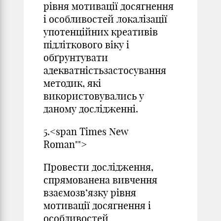
рівня мотивації досягнення
і особливостей локалізації
употенційних креативів
підліткового віку і
обґрунтувати
адекватністьзастосування
методик, які
використовувались у
даному дослідженні.
5.<span Times New
Roman"">
Провести дослідження,
спрямованена вивчення
взаємозв’язку рівня
мотивації досягнення і
особливостей