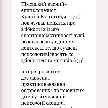
Німецький вчений-
енциклопедист
КрістіанВольф (1679 – 1754)
пов’язував поняття про
здібності з ідеєю
спонтанноїактивності душі,
розглядаючи у єдиному
контексті те, що сучасні
психологивідносять до
здібностей та мотивів.[13;3]
Історія розвитку
досліджень і
практикинавчання
обдарованих і талановитих
дітей у вітчизняній
психології охопила