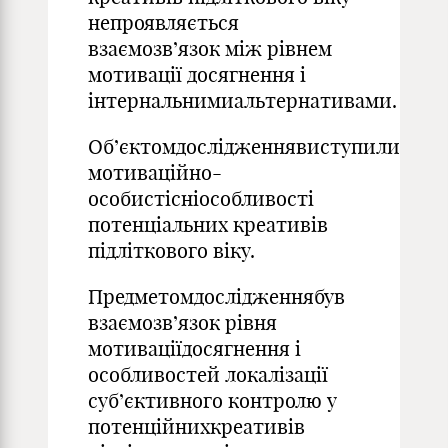
непроявляється
взаємозв’язок між рівнем
мотивації досягнення і
інтернальнимиальтернативами.
Об’єктомдослідженнявиступили
мотиваційно-
особистісніособливості
потенціальних креативів
підліткового віку.
Предметомдослідженнябув
взаємозв’язок рівня
мотиваціїдосягнення і
особливостей локалізації
суб’єктивного контролю у
потенційнихкреативів