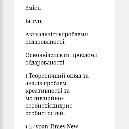
Зміст.
Вступ.
Актуальністьпроблеми
обдарованості.
Основніаспекти проблеми
обдарованості.
І.Теоретичний огляд та
аналіз проблем
креативності та
мотиваційно-
особистіснихрис
особистостей.
1.1.<span Times New