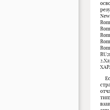
осв
рез
New
Roma
Roma
Roma
Roma
Rom
RU;
2.Х
ХАР
Есл
стр
отч
тип
вза