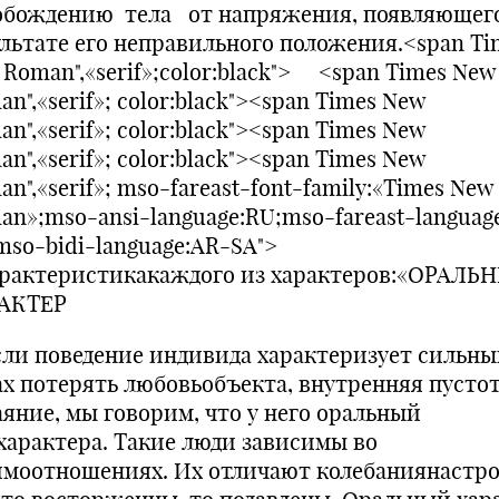
обождению тела от напряжения, появляющего
ультате его неправильного положения.<span Ti
 Roman",«serif»;color:black"> <span Times New
n",«serif»; color:black"><span Times New
n",«serif»; color:black"><span Times New
n",«serif»; color:black"><span Times New
n",«serif»; mso-fareast-font-family:«Times New
an»;mso-ansi-language:RU;mso-fareast-language
mso-bidi-language:AR-SA">
арактеристикакаждого из характеров:«ОРАЛЬ
АКТЕР
и поведение индивида характеризует сильны
ах потерять любовьобъекта, внутренняя пустот
аяние, мы говорим, что у него оральный
характера. Такие люди зависимы во
имоотношениях. Их отличают колебаниянастро