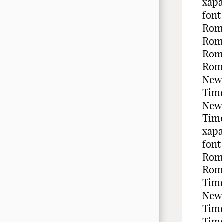
хара
fon
Rom
Rom
Roma
Rom
New
Time
New
Tim
хара
fon
Rom
Rom
Time
New
Tim
Time