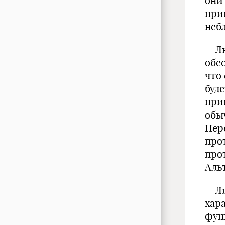
они
при
неб
Люд
обес
что
буде
при
обы
Нере
про
про
Аль
Люб
хар
фун