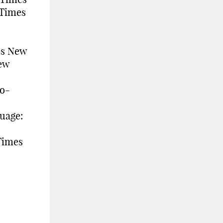
Times
s New
ew
so-
uage:
Times