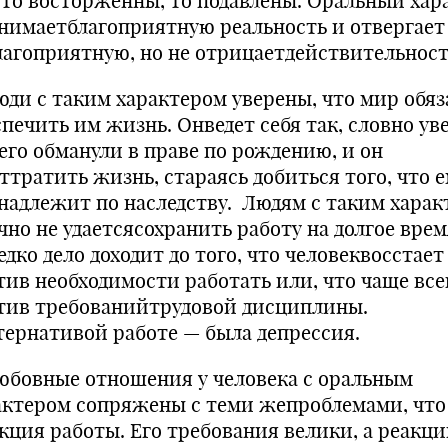
 то восторженны, то подавлены. Оральный хар
нимаетблагоприятную реальность и отвергает
лагоприятную, но не отрицаетдействительност
и с таким характером уверены, что мир обяз
печить им жизнь. Онведет себя так, словно ув
 его обманули в праве по рождению, и он
ттратить жизнь, стараясь добиться того, что 
надлежит по наследству. Людям с таким харак
чно не удаетсясохранить работу на долгое врем
дко дело доходит до того, что человеквосстает
тив необходимости работать или, что чаще все
тив требованийтрудовой дисциплины.
тернативой работе — была депрессия.
овные отношения у человека с оральным
актером сопряжены с теми жепроблемами, что
кция работы. Его требования велики, а реакц