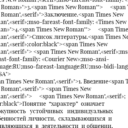
 Roman»">3.<span Times New Roman""> <span 
 Roman",«serif»">Заключение.<span Times New
n",«serif»;mso-fareast-font-family: «Times New
an»">4.<span Times New Roman""> <span Time
an",«serif»">Список литературы.<span Times N
n",«serif»;color:black"><span Times New
n",«serif»"> <span Times New Roman",«serif»;m
ast-font-family: «Courier New»;mso-ansi-
uage:RU;mso-fareast-language:RU;mso-bidi-lang
SA">
n Times New Roman",«serif»">1. Введение<span 
Roman",«serif»"> <span Times New
n",«serif»"> <span Times New Roman",«serif»;
or:black">Понятие “характер” означает
окупность устойчивых индивидуальных
бенностей личности, складывающихся и
являющихся в деятельности и общении,