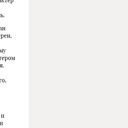
актер
ь.
ан
ерен,
ему
тером
я.
го,
 и
ии