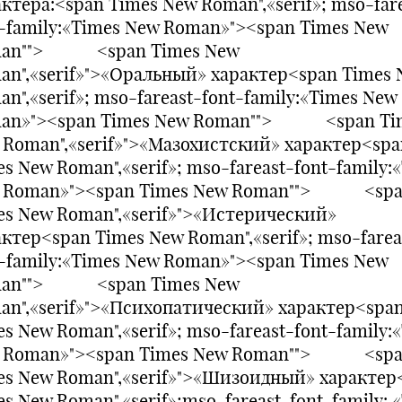
ктера:<span Times New Roman",«serif»; mso-far
t-family:«Times New Roman»"><span Times New
an""> <span Times New
an",«serif»">«Оральный» характер<span Times
n",«serif»; mso-fareast-font-family:«Times New
an»"><span Times New Roman""> <span Ti
 Roman",«serif»">«Мазохистский» характер<spa
s New Roman",«serif»; mso-fareast-font-family:
 Roman»"><span Times New Roman""> <sp
es New Roman",«serif»">«Истерический»
ктер<span Times New Roman",«serif»; mso-farea
t-family:«Times New Roman»"><span Times New
an""> <span Times New
an",«serif»">«Психопатический» характер<spa
s New Roman",«serif»; mso-fareast-font-family:
 Roman»"><span Times New Roman""> <sp
es New Roman",«serif»">«Шизоидный» характер
s New Roman",«serif»;mso-fareast-font-family: 