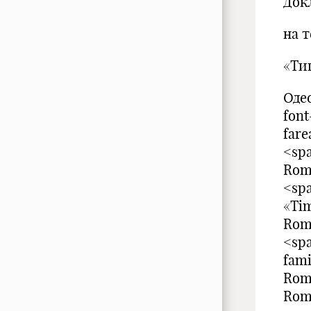
Док
на т
«Ти
Одес
fon
fare
<sp
Roma
<spa
«Ti
Rom
<spa
fami
Rom
Rom