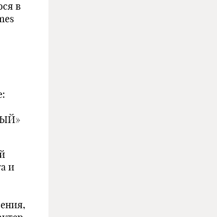
ся в
mes
:
НЫЙ»
й
а и
ения,