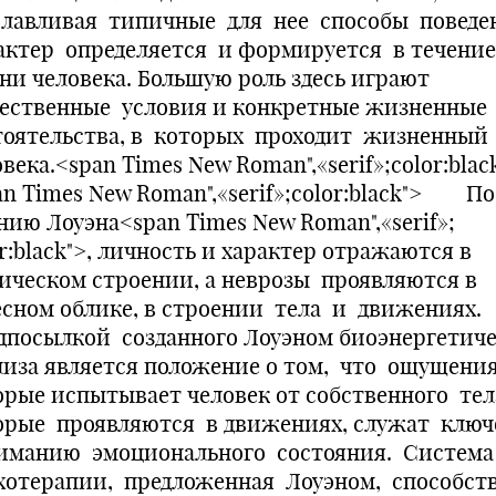
славливая типичные для нее способы поведе
актер определяется и формируется в течение
ни человека. Большую роль здесь играют
ественные условия и конкретные жизненные
тоятельства, в которых проходит жизненный
века.<span Times New Roman",«serif»;color:bla
an Times New Roman",«serif»;color:black"> По
нию Лоуэна<span Times New Roman",«serif»;
r:black">, личность и характер отражаются в
ическом строении, а неврозы проявляются в
есном облике, в строении тела и движениях.
дпосылкой созданного Лоуэном биоэнергетиче
лиза является положение о том, что ощущения
орые испытывает человек от собственного тел
орые проявляются в движениях, служат клю
иманию эмоционального состояния. Система
хотерапии, предложенная Лоуэном, способст