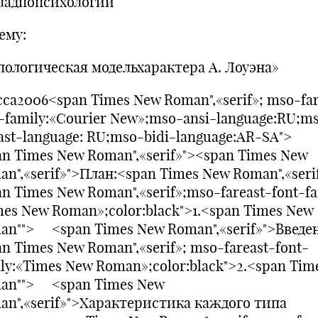
ладпопсихологии
ему:
пологическая модельхарактера А. Лоуэна»
са2006<span Times New Roman",«serif»; mso-far
t-family:«Courier New»;mso-ansi-language:RU;m
ast-language: RU;mso-bidi-language:AR-SA">
an Times New Roman",«serif»"><span Times New
n",«serif»">План:<span Times New Roman",«seri
n Times New Roman",«serif»;mso-fareast-font-fa
mes New Roman»;color:black">1.<span Times New
an""> <span Times New Roman",«serif»">Введе
n Times New Roman",«serif»; mso-fareast-font-
ly:«Times New Roman»;color:black">2.<span Tim
an""> <span Times New
an",«serif»">Характеристика каждого типа