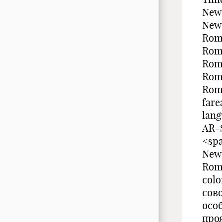
New
New
Roma
Rom
Rom
Roma
Roma
fare
lang
AR-
<spa
New 
Roma
col
сов
осо
про