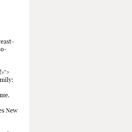
east-
so-
f»">
mily:
ние.
es New