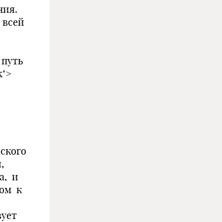
ния.
 всей
 путь
ck">
ского
,
а, и
чом к
вует