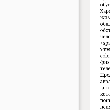
обу
Хар
жиз
общ
обс
чело
<sp
мне
colo
физ
тел
Пре
ана
кот
кот
пон
пси