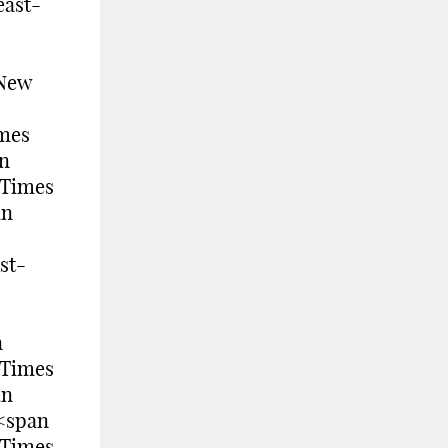
east-
 New
mes
n
«Times
an
st-
n
«Times
an
<span
«Times