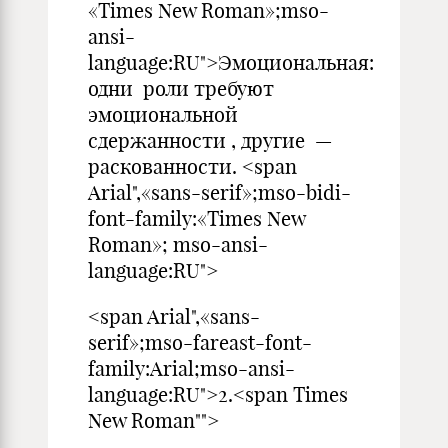
«Times New Roman»;mso-
ansi-
language:RU">Эмоциональная:
одни роли требуют
эмоциональной
сдержанности , другие —
раскованности. <span
Arial",«sans-serif»;mso-bidi-
font-family:«Times New
Roman»; mso-ansi-
language:RU">
<span Arial",«sans-
serif»;mso-fareast-font-
family:Arial;mso-ansi-
language:RU">2.<span Times
New Roman"">