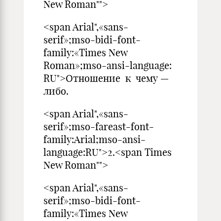
New Roman"">
<span Arial",«sans-
serif»;mso-bidi-font-
family:«Times New
Roman»;mso-ansi-language:
RU">Отношение к чему —
либо.
<span Arial",«sans-
serif»;mso-fareast-font-
family:Arial;mso-ansi-
language:RU">2.<span Times
New Roman"">
<span Arial",«sans-
serif»;mso-bidi-font-
family:«Times New