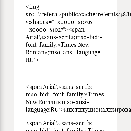
<img
src="/referat/public/cache/referats/48/
v:shapes="_x0000_s1026
_x0000_s1027"><span
Arial",«sans-serif»;mso-bidi-
font-family:«Times New
Roman»;mso-ansi-language:
RU">
<span Arial",«sans-serif»;
mso-bidi-font-family:«Times
New Roman»;mso-ansi-
language:RU">Институцио
<span Arial",«sans-serif»;
mso-bidi-font-family:«Times