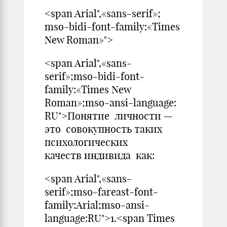
<span Arial",«sans-serif»;
mso-bidi-font-family:«Times
New Roman»">
<span Arial",«sans-
serif»;mso-bidi-font-
family:«Times New
Roman»;mso-ansi-language:
RU">Понятие личности —
это совокупность таких
психологических
качеств индивида как:
<span Arial",«sans-
serif»;mso-fareast-font-
family:Arial;mso-ansi-
language:RU">1.<span Times