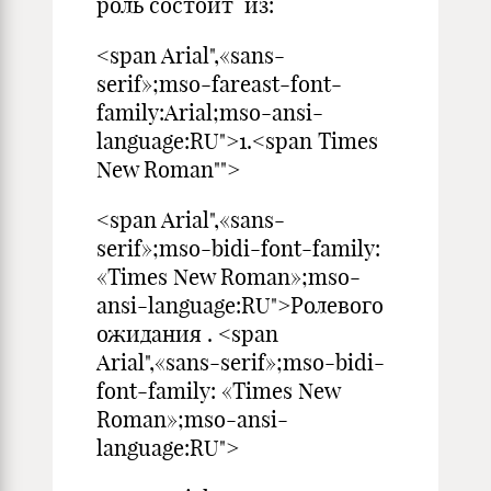
роль состоит из:
<span Arial",«sans-
serif»;mso-fareast-font-
family:Arial;mso-ansi-
language:RU">1.<span Times
New Roman"">
<span Arial",«sans-
serif»;mso-bidi-font-family:
«Times New Roman»;mso-
ansi-language:RU">Ролевого
ожидания . <span
Arial",«sans-serif»;mso-bidi-
font-family: «Times New
Roman»;mso-ansi-
language:RU">