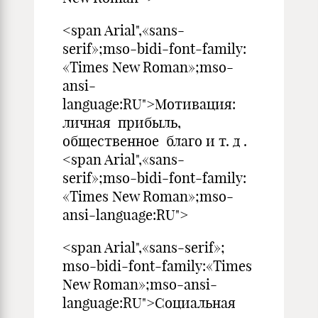
<span Arial",«sans-
serif»;mso-bidi-font-family:
«Times New Roman»;mso-
ansi-
language:RU">Мотивация:
личная прибыль,
общественное благо и т. д .
<span Arial",«sans-
serif»;mso-bidi-font-family:
«Times New Roman»;mso-
ansi-language:RU">
<span Arial",«sans-serif»;
mso-bidi-font-family:«Times
New Roman»;mso-ansi-
language:RU">Социальная