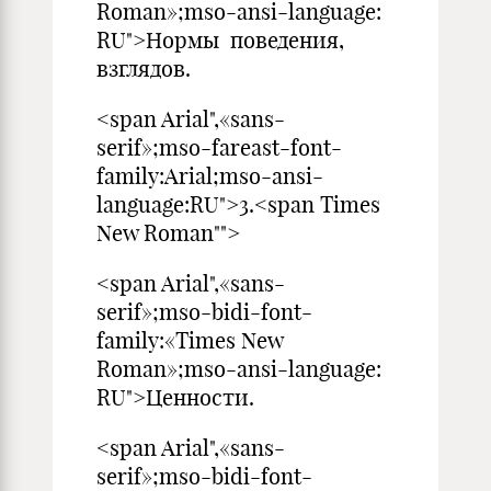
Roman»;mso-ansi-language:
RU">Нормы поведения,
взглядов.
<span Arial",«sans-
serif»;mso-fareast-font-
family:Arial;mso-ansi-
language:RU">3.<span Times
New Roman"">
<span Arial",«sans-
serif»;mso-bidi-font-
family:«Times New
Roman»;mso-ansi-language:
RU">Ценности.
<span Arial",«sans-
serif»;mso-bidi-font-