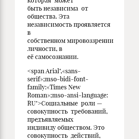
которая может
быть независима от
общества. Эта
независимость проявляется
в
собственном мировоззрении
личности, в
её самосознании.
<span Arial",«sans-
serif»;mso-bidi-font-
family:«Times New
Roman»;mso-ansi-language:
RU">Социальные роли —
совокупность требований,
предъявляемых
индивиду обществом. Это
совокупность действий,