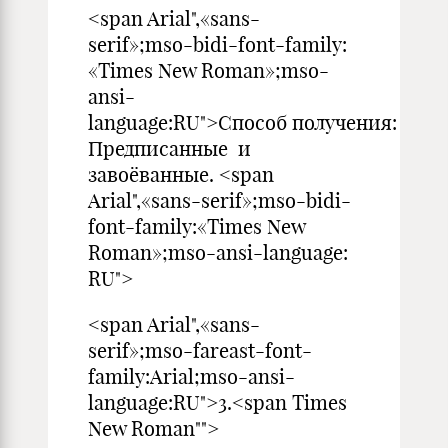
<span Arial",«sans-
serif»;mso-bidi-font-family:
«Times New Roman»;mso-
ansi-
language:RU">Способ получения:
Предписанные и
завоёванные. <span
Arial",«sans-serif»;mso-bidi-
font-family:«Times New
Roman»;mso-ansi-language:
RU">
<span Arial",«sans-
serif»;mso-fareast-font-
family:Arial;mso-ansi-
language:RU">3.<span Times
New Roman"">