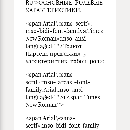
RU">ОСНОВНЫЕ РОЛЕВЫЕ
ХАРАКТЕРИСТИКИ.
<span Arial",«sans-serif»;
mso-bidi-font-family:«Times
New Roman»;mso-ansi-
language:RU">Толкот
Парсенс предложил 5
характеристик любой роли:
<span Arial",«sans-
serif»;mso-fareast-font-
family:Arial;mso-ansi-
language:RU">1.<span Times
New Roman"">
<span Arial",«sans-
serif»;mso-bidi-font-family: