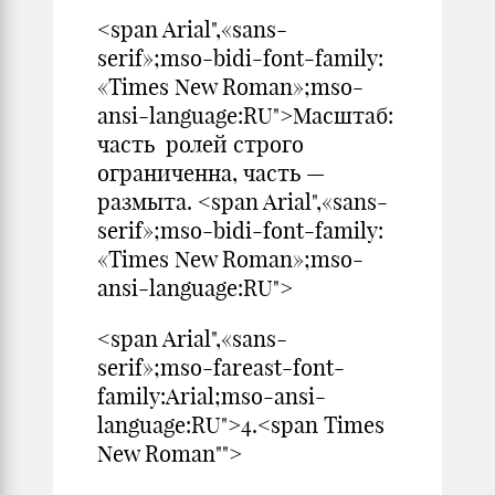
<span Arial",«sans-
serif»;mso-bidi-font-family:
«Times New Roman»;mso-
ansi-language:RU">Масштаб:
часть ролей строго
ограниченна, часть —
размыта. <span Arial",«sans-
serif»;mso-bidi-font-family:
«Times New Roman»;mso-
ansi-language:RU">
<span Arial",«sans-
serif»;mso-fareast-font-
family:Arial;mso-ansi-
language:RU">4.<span Times
New Roman"">