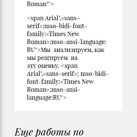
Roman"">
<span Arial",«sans-
serif»;mso-bidi-font-
family:«Times New
Roman»;mso-ansi-language:
RU">Мы анализируем, как
мы реагируем на
эту оценку. <span
Arial",«sans-serif»; mso-bidi-
font-family:«Times New
Roman»;mso-ansi-
language:RU">
Еще работы по