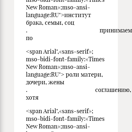
New Roman»;mso-ansi-
language:RU">институт
брака, семьи, соц
. принимаемы
по
<span Arial",«sans-serif»;
mso-bidi-font-family:«Times
New Roman»;mso-ansi-
language:RU"> роли матери,
дочери, жены
. соглашению,
хотя
<span Arial",«sans-serif»;
mso-bidi-font-family:«Times
New Roman»;mso-ansi-