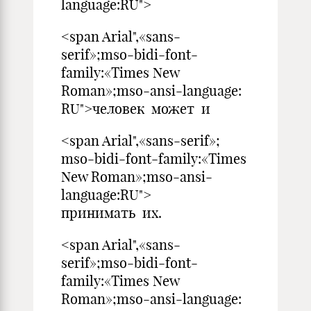
langua
<span Arial",«sans-
serif»;mso-bidi-font-
family:«Times New
Roman»;mso-ansi-language:
RU">человек может и
<span Arial",«sans-serif»;
mso-bidi-font-family:«Times
New Roman»;mso-ansi-
language:
принимать их.
<span Arial",«sans-
serif»;mso-bidi-font-
family:«Times New
Roman»;mso-ansi-language: