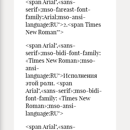
<span Arial",«sans-
serif»;mso-fareast-font-
family:Arial;mso-ansi-
language:RU">2.<span Times
New Roman"">
<span Arial",«sans-
serif»;mso-bidi-font-family:
«Times New Roman»;mso-
ansi-
language:RU">Исполнения
этой роли. <span
Arial",«sans-serif»;mso-bidi-
font-family: «Times New
Roman»;mso-ansi-
language:RU">
<span Arial",«sans-