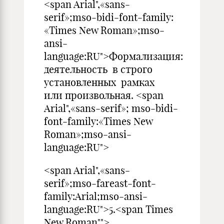
<span Arial",«sans-
serif»;mso-bidi-font-family:
«Times New Roman»;mso-
ansi-
language:RU">Формализация:
деятельность в строго
установленных рамках
или произвольная. <span
Arial",«sans-serif»; mso-bidi-
font-family:«Times New
Roman»;mso-ansi-
language:RU">
<span Arial",«sans-
serif»;mso-fareast-font-
family:Arial;mso-ansi-
language:RU">5.<span Times
New Roman"">