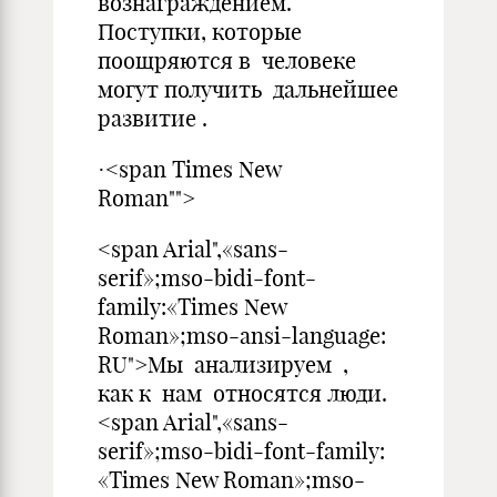
вознаграждением.
Поступки, которые
поощряются в человеке
могут получить дальнейшее
развитие .
·<span Times New
Roman"">
<span Arial",«sans-
serif»;mso-bidi-font-
family:«Times New
Roman»;mso-ansi-language:
RU">Мы анализируем ,
как к нам относятся люди.
<span Arial",«sans-
serif»;mso-bidi-font-family:
«Times New Roman»;mso-