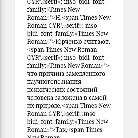
CYR",«serif»; mso-bidi-font-
family:«Times New
Roman»">Н.<span Times New
Roman CYR",«serif»; mso-
bidi-font-family:«Times New
Roman»">Юрченко считают,
<span Times New Roman
CYR",«serif»; mso-bidi-font-
family:«Times New Roman»">
что причина замедленного
научногопознания
психических состояний
человека заложена в самой
их природе.<span Times New
Roman CYR",«serif»;mso-
bidi-font-family:«Times New
Roman»">Так,<span Times
New Roman