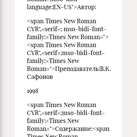
language:EN-US">Автор:
<span Times New Roman
CYR",«serif»; mso-bidi-font-
family:«Times New Roman»">
<span Times New Roman
CYR",«serif»;mso-bidi-font-
family:«Times New
Roman»">Преподаватель:В.К.
Сафонов
1998
<span Times New Roman
CYR",«serif»;mso-bidi-font-
family:«Times New
Roman»">Содержание:<span
Times New Roman