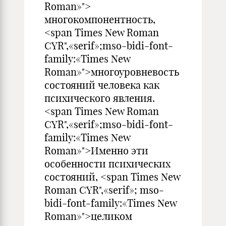
Roman»">
многокомпонентность,
<span Times New Roman
CYR",«serif»;mso-bidi-font-
family:«Times New
Roman»">многоуровневость
состояний человека как
психического явления.
<span Times New Roman
CYR",«serif»;mso-bidi-font-
family:«Times New
Roman»">Именно эти
особенности психических
состояний, <span Times New
Roman CYR",«serif»; mso-
bidi-font-family:«Times New
Roman»">целиком