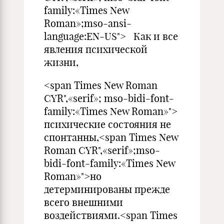
family:«Times New
Roman»;mso-ansi-
language:EN-US"> Как и все
явления психической
жизни,
<span Times New Roman
CYR",«serif»; mso-bidi-font-
family:«Times New Roman»">
психические состояния не
спонтанны,<span Times New
Roman CYR",«serif»;mso-
bidi-font-family:«Times New
Roman»">но
детерминированы прежде
всего внешними
воздействиями.<span Times