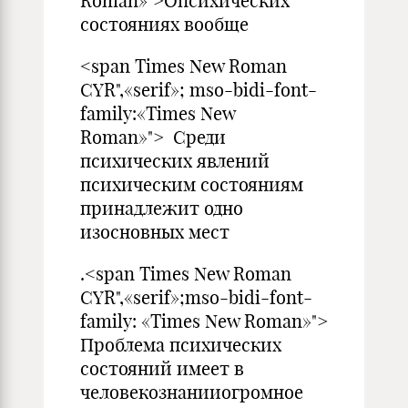
Roman»">Опсихических
состояниях вообще
<span Times New Roman
CYR",«serif»; mso-bidi-font-
family:«Times New
Roman»"> Среди
психических явлений
психическим состояниям
принадлежит одно
изосновных мест
.<span Times New Roman
CYR",«serif»;mso-bidi-font-
family: «Times New Roman»">
Проблема психических
состояний имеет в
человекознанииогромное