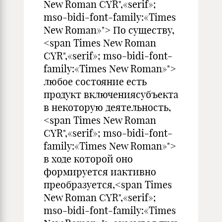
New Roman CYR",«serif»;
mso-bidi-font-family:«Times
New Roman»"> По существу,
<span Times New Roman
CYR",«serif»; mso-bidi-font-
family:«Times New Roman»">
любое состояние есть
продукт включениясубъекта
в некоторую деятельность,
<span Times New Roman
CYR",«serif»; mso-bidi-font-
family:«Times New Roman»">
в ходе которой оно
формируется иактивно
преобразуется,<span Times
New Roman CYR",«serif»;
mso-bidi-font-family:«Times