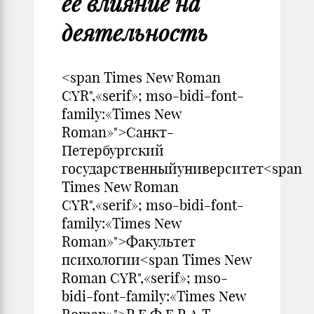
ее влияние на
деятельность
<span Times New Roman
CYR",«serif»; mso-bidi-font-
family:«Times New
Roman»">Санкт-
Петербургский
государственныйуниверситет<span
Times New Roman
CYR",«serif»; mso-bidi-font-
family:«Times New
Roman»">Факультет
психологии<span Times New
Roman CYR",«serif»; mso-
bidi-font-family:«Times New