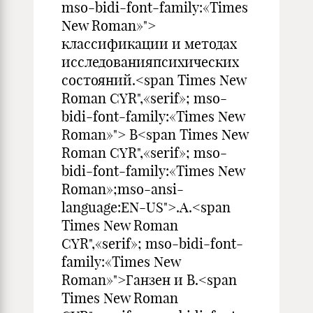
mso-bidi-font-family:«Times
New Roman»">
классификации и методах
исследованияпсихических
состояний.<span Times New
Roman CYR",«serif»; mso-
bidi-font-family:«Times New
Roman»"> В<span Times New
Roman CYR",«serif»; mso-
bidi-font-family:«Times New
Roman»;mso-ansi-
language:EN-US">.А.<span
Times New Roman
CYR",«serif»; mso-bidi-font-
family:«Times New
Roman»">Ганзен и В.<span
Times New Roman