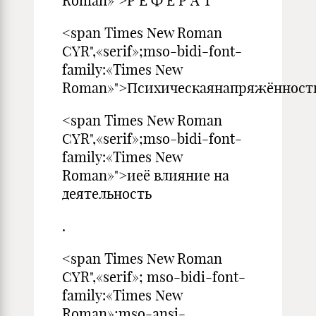
Roman»">Р Е Ф Е Р А Т
<span Times New Roman
CYR",«serif»;mso-bidi-font-
family:«Times New
Roman»">Психическаянапряжённост
<span Times New Roman
CYR",«serif»;mso-bidi-font-
family:«Times New
Roman»">иеё влияние на
деятельность
.
<span Times New Roman
CYR",«serif»; mso-bidi-font-
family:«Times New
Roman»;mso-ansi-