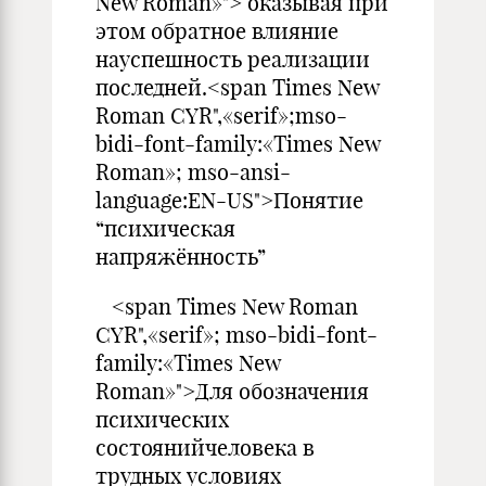
New Roman»"> оказывая при
этом обратное влияние
науспешность реализации
последней.<span Times New
Roman CYR",«serif»;mso-
bidi-font-family:«Times New
Roman»; mso-ansi-
language:EN-US">Понятие
“психическая
напряжённость”
<span Times New Roman
CYR",«serif»; mso-bidi-font-
family:«Times New
Roman»">Для обозначения
психических
состоянийчеловека в
трудных условиях