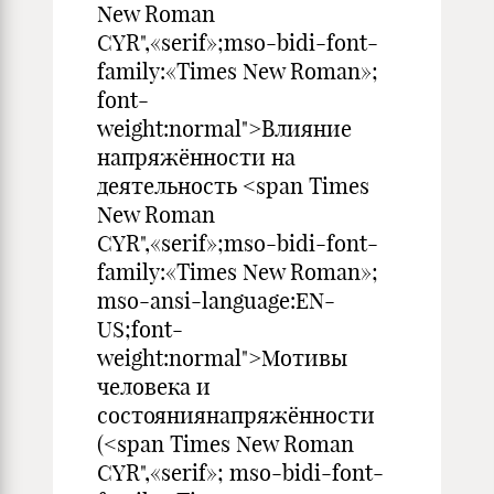
New Roman
CYR",«serif»;mso-bidi-font-
family:«Times New Roman»;
font-
weight:normal">Влияние
напряжённости на
деятельность <span Times
New Roman
CYR",«serif»;mso-bidi-font-
family:«Times New Roman»;
mso-ansi-language:EN-
US;font-
weight:normal">Мотивы
человека и
состояниянапряжённости
(<span Times New Roman
CYR",«serif»; mso-bidi-font-