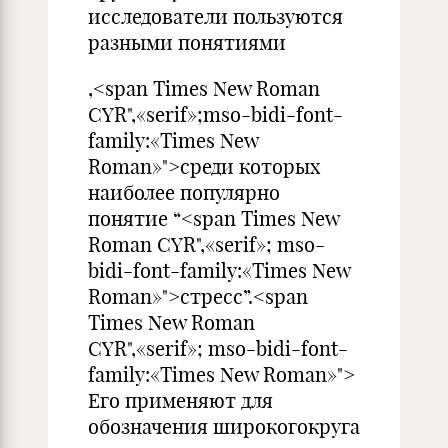
исследователи пользуются
разными понятиями
,<span Times New Roman
CYR",«serif»;mso-bidi-font-
family:«Times New
Roman»">среди которых
наиболее популярно
понятие “<span Times New
Roman CYR",«serif»; mso-
bidi-font-family:«Times New
Roman»">стресс”.<span
Times New Roman
CYR",«serif»; mso-bidi-font-
family:«Times New Roman»">
Его применяют для
обозначения широкогокруга