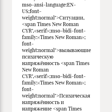
mso-ansi-language:EN-
US;font-
weight:normal">Ситуации,
<span Times New Roman
CYR",«serif»;mso-bidi-font-
family:«Times New Roman»;
font-
weight:normal">вызывающие
психическую
напряжённость <span Times
New Roman
CYR",«serif»;mso-bidi-font-
family:«Times New Roman»;
font-
weight:normal">Психическая
напряжённость и
напряжение <span Times