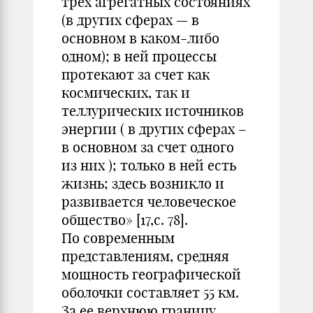
трех агрегатных состояниях
(в других сферах — в
основном в каком-либо
одном); в ней процессы
протекают за счет как
космических, так и
теллурических источников
энергии ( в других сферах –
в основном за счет одного
из них ); только в ней есть
жизнь; здесь возникло и
развивается человеческое
общество» [17,с. 78].
По современным
представлениям, средняя
мощность географической
оболочки составляет 55 км.
За ее верхнюю границу