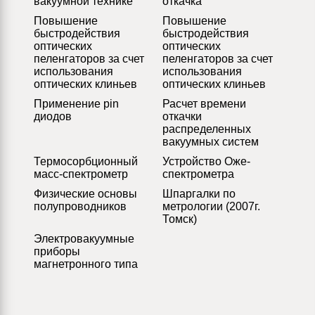
вакуумной технике
откачка
Повышение
Повышение
быстродействия
быстродействия
оптических
оптических
пеленгаторов за счет
пеленгаторов за счет
использования
использования
оптических клиньев
оптических клиньев
Применение pin
Расчет времени
диодов
откачки
распределенных
вакуумных систем
Термосорбционный
Устройство Оже-
масс-спектрометр
спектрометра
Физические основы
Шпаргалки по
полупроводников
метрологии (2007г.
Томск)
Электровакуумные
приборы
магнетронного типа