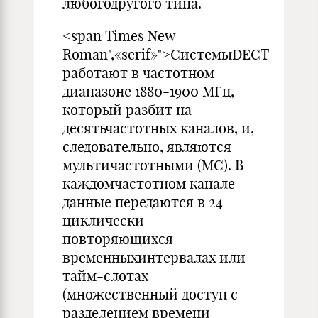
любогодругого типа.
<span Times New
Roman",«serif»">СистемыDECT
работают в частотном
диапазоне 1880-1900 МГц,
который разбит на
десятьчастотных каналов, и,
следовательно, являются
мультичастотными (МС). В
каждомчастотном канале
данные передаются в 24
циклически
повторяющихся
временныхинтервалах или
тайм-слотах
(множественный доступ с
разделением времени —