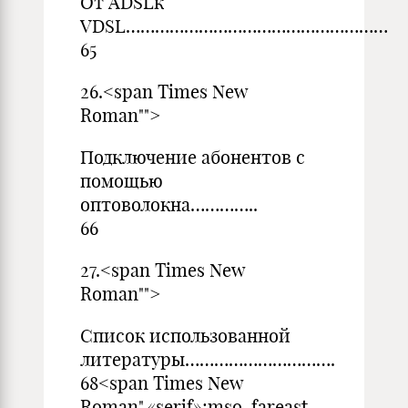
От ADSLк
VDSL…………………………………
65
26.<span Times New
Ro
Подключение абонентов с
помощью
оптоволокна…………..
66
27.<span Times New
Ro
Список использованной
литературы………………………….
68<span Times New
Roman",«serif»;mso-fareast-