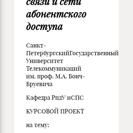
связи и сети
абонентского
доступа
Санкт-
ПетербургскийГосударственный
Университет
Телекоммуникаций
им. проф. М.А. Бонч-
Бруевича
Кафедра РпдУ иСПС
KУРСОВОЙ ПРОЕКТ
на тему: