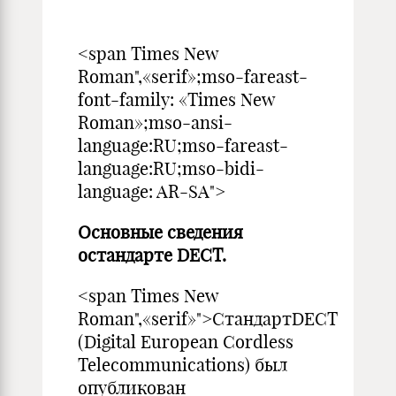
<span Times New
Roman",«serif»;mso-fareast-
font-family: «Times New
Roman»;mso-ansi-
language:RU;mso-fareast-
language:RU;mso-bidi-
language: AR-SA">
Основные сведения
остандарте DECT.
<span Times New
Roman",«serif»">СтандартDECT
(Digital European Cordless
Telecommunications) был
опубликован