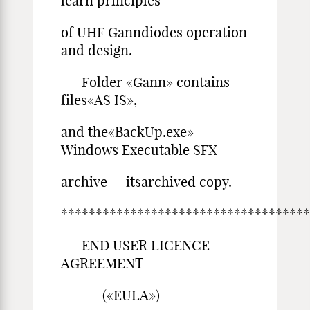
learn principles
of UHF Ganndiodes operation
and design.
Folder «Gann» contains
files«AS IS»,
and the«BackUp.exe»
Windows Executable SFX
archive — itsarchived copy.
************************************
END USER LICENCE
AGREEMENT
(«EULA»)