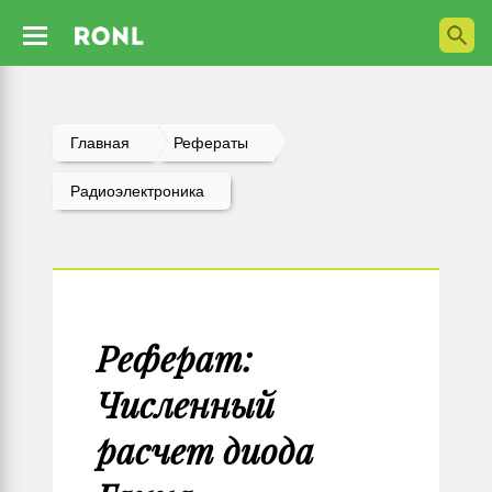
Главная
Рефераты
Радиоэлектроника
Реферат:
Численный
расчет диода