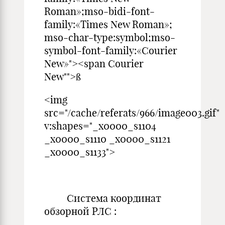
Roman»;mso-bidi-font-
family:«Times New Roman»;
mso-char-type:symbol;mso-
symbol-font-family:«Courier
New»"><span Courier
New"">ß
<img
src="/cache/referats/966/image003.gif"
v:shapes="_x0000_s1104
_x0000_s1110 _x0000_s1121
_x0000_s1133">
Система координат
обзорной РЛС :