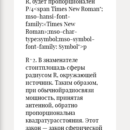
R, будет пропорционален
Р/4<span Times New Roman";
mso-hansi-font-
family:«Times New
Roman»;mso-char-
type:symbol;mso-symbol-
font-family: Symbol">p
R^2. В знаменателе
стоитплощадь сферы
радиусом R, окружающей
источник. Таким образом,
при обычнойрадиосвязи
мощность, принятая
антенной, обратно
пропорциональна
квадратурасстояния. Этот
закон — закон сферической