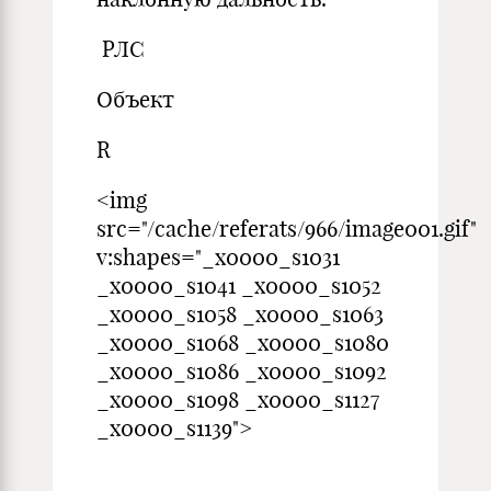
РЛС
Объект
R
<img
src="/cache/referats/966/image001.gif"
v:shapes="_x0000_s1031
_x0000_s1041 _x0000_s1052
_x0000_s1058 _x0000_s1063
_x0000_s1068 _x0000_s1080
_x0000_s1086 _x0000_s1092
_x0000_s1098 _x0000_s1127
_x0000_s1139">