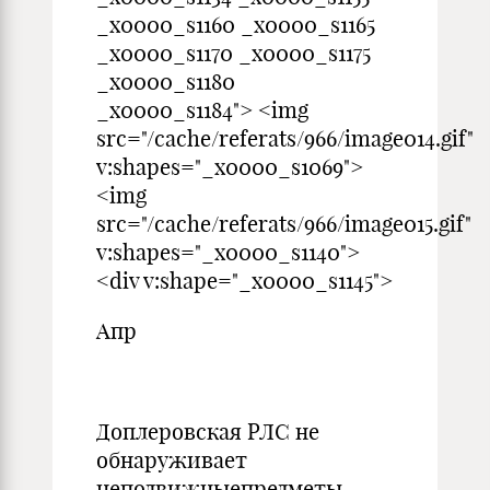
_x0000_s1160 _x0000_s1165
_x0000_s1170 _x0000_s1175
_x0000_s1180
_x0000_s1184"> <img
src="/cache/referats/966/image014.gif"
v:shapes="_x0000_s1069">
<img
src="/cache/referats/966/image015.gif"
v:shapes="_x0000_s1140">
<div v:shape="_x0000_s1145">
Апр
Доплеровская РЛС не
обнаруживает
неподвижныепредметы.