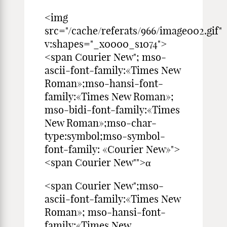
<img
src="/cache/referats/966/image002.gif"
v:shapes="_x0000_s1
<span Courier New"; mso-
ascii-font-family:«Times New
Roman»;mso-hansi-font-
family:«Times New Roman»;
mso-bidi-font-family:«Times
New Roman»;mso-char-
type:symbol;mso-symbol-
font-family: «Courier New»">
<span Courier New"">α
<span Courier New";mso-
ascii-font-family:«Times New
Roman»; mso-hansi-font-
family:«Times New