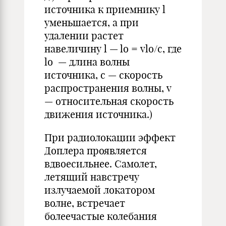
источника к приемнику l
уменьшается, а при
удалении растет
навеличину l — lо = vlо/c, где
lо — длина волны
источника, c — скорость
распространения волны, v
— относительная скорость
движения источника.)
При радиолокации эффект
Доплера проявляется
вдвоесильнее. Самолет,
летящий навстречу
излучаемой локатором
волне, встречает
болеечастые колебания