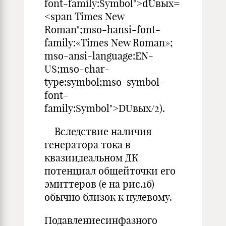
font-family:Symbol">dUвых=
<span Times New
Roman";mso-hansi-font-
family:«Times New Roman»;
mso-ansi-language:EN-
US;mso-char-
type:symbol;mso-symbol-
font-
family:Symbol">DUвых/2).
Вследствие наличия
генератора тока в
квазиидеальном ДК
потенциал общейточки его
эмиттеров (е на рис.1б)
обычно близок к нулевому.
Подавлениесинфазного