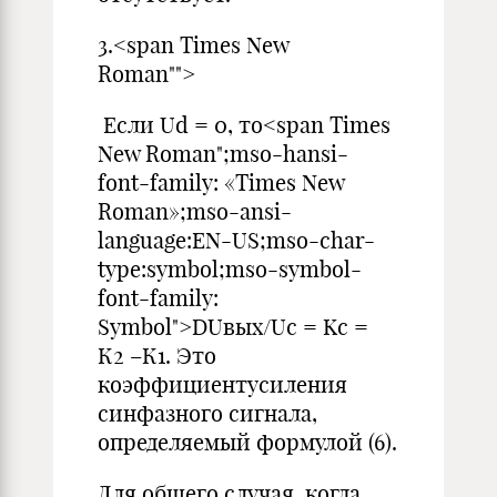
3.<span Times New
Roman"">
Если Ud = 0, то<span Times
New Roman";mso-hansi-
font-family: «Times New
Roman»;mso-ansi-
language:EN-US;mso-char-
type:symbol;mso-symbol-
font-family:
Symbol">DUвых/Uс = Kс =
К2 –К1. Это
коэффициентусиления
синфазного сигнала,
определяемый формулой (6).
Для общего случая, когда