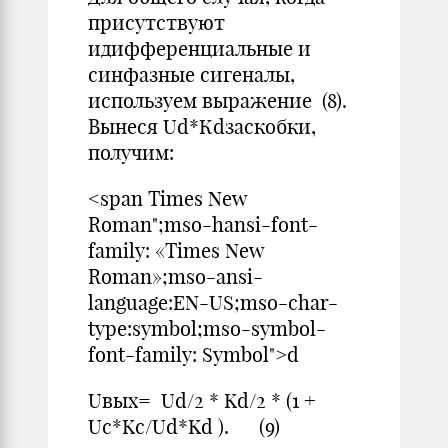
присутствуют
идифференциальные и
синфазные сигеналы,
используем выражение (8).
Вынеся Ud*Кdзаскобки,
получим:
<span Times New
Roman";mso-hansi-font-
family: «Times New
Roman»;mso-ansi-
language:EN-US;mso-char-
type:symbol;mso-symbol-
font-family: Symbol">d
Uвых= Ud/2 * Kd/2 * (1 +
Uс*Kс/Ud*Kd ). (9)