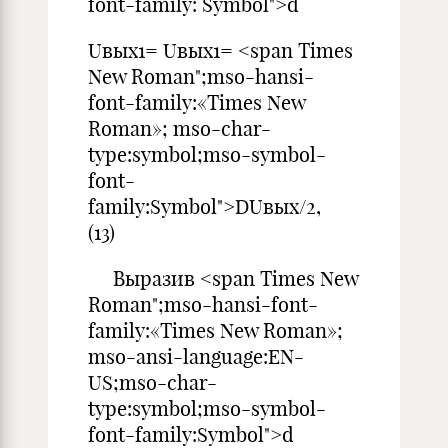
font-family: Symbol">d
Uвых1= Uвых1= <span Times
New Roman";mso-hansi-
font-family:«Times New
Roman»; mso-char-
type:symbol;mso-symbol-
font-
family:Symbol">DUвых/2,
(13)
Выразив <span Times New
Roman";mso-hansi-font-
family:«Times New Roman»;
mso-ansi-language:EN-
US;mso-char-
type:symbol;mso-symbol-
font-family:Symbol">d