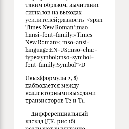
таким образом, вычитание
сигналов на выходах
усилителей;разность <span
Times New Roman";mso-
hansi-font-family:«Times
New Roman»; mso-ansi-
language:EN-US;mso-char-
type:symbol;mso-symbol-
font-family:Symbol">D
Uвых(формулы 2, 8)
наблюдается между
коллекторнымивыходами
транзисторов Т2 и Т1.
Дифференциальный
каскад (ДК, рис 1б)
реализует вычитание