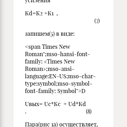
усиления
Кd=К2 +К1 ,
(7)
запишем(5) в виде:
<span Times New
Roman";mso-hansi-font-
family: «Times New
Roman»;mso-ansi-
language:EN-US;mso-char-
type:symbol;mso-symbol-
font-family: Symbol">D
Uвых= Uс*Кс + Ud*Кd
. (8)
Пара(рис 1а) осуществляет,