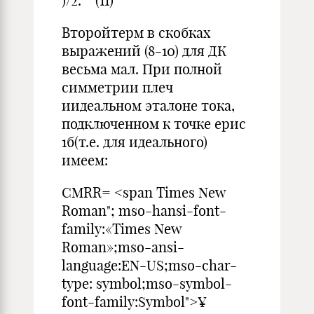
)/2. (11)
Второйтерм в скобках
выражений (8-10) для ДК
весьма мал. При полной
симметрии плеч
иидеальном эталоне тока,
подключенном к точке eрис
1б(т.е. для идеального)
имеем:
CMRR= <span Times New
Roman"; mso-hansi-font-
family:«Times New
Roman»;mso-ansi-
language:EN-US;mso-char-
type: symbol;mso-symbol-
font-family:Symbol">¥