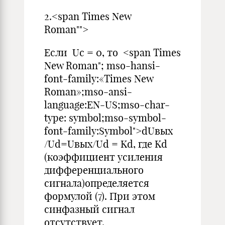
2.<span Times New
Roman"">
Если Uс = 0, то <span Times
New Roman"; mso-hansi-
font-family:«Times New
Roman»;mso-ansi-
language:EN-US;mso-char-
type: symbol;mso-symbol-
font-family:Symbol">dUвых
/Ud=Uвых/Ud = Kd, где Kd
(коэффициент усиления
дифференциального
сигнала)определяется
формулой (7). При этом
синфазный сигнал
отсутствует.