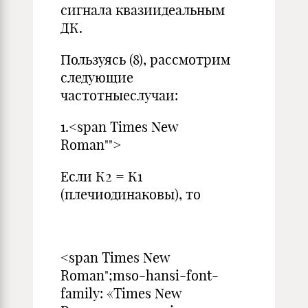
сигнала квазиидеальным
ДК.
Пользуясь (8), рассмотрим
следующие
частотныеслучаи:
1.<span Times New
Roman"">
Если К2 = К1
(плечиодинаковы), то
<span Times New
Roman";mso-hansi-font-
family: «Times New