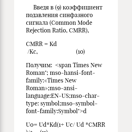
Введя в (9) коэффициент
подавления синфазного
сигнала (Common Mode
Rejection Ratio, CMRR),
CMRR = Kd
/Kс, (10)
Получим: <span Times New
Roman"; mso-hansi-font-
family:«Times New
Roman»;mso-ansi-
language:EN-US;mso-char-
type: symbol;mso-symbol-
font-family:Symbol">d
U0= Ud*Kd(1+ Uс/ Ud *CMRR