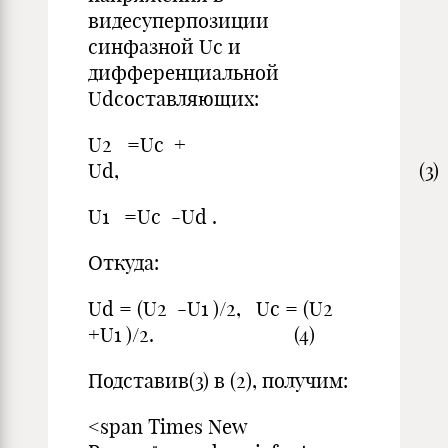
видесуперпозиции
синфазной Uс и
дифференциальной
Udсоставляющих:
U2 =Uс +
Ud, (3)
U1 =Uс -Ud .
Откуда:
Ud = (U2 -U1 )/2, Uc = (U2
+U1 )/2. (4)
Подставив(3) в (2), получим:
<span Times New