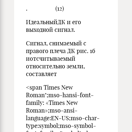
. (12)
ИдеальныйДК и его
выходной сигнал.
Сигнал, снимаемый с
правого плеча ДК рис. 1б
иотсчитываемый
относительно земли,
составляет
<span Times New
Roman";mso-hansi-font-
family: «Times New
Roman»;mso-ansi-
language:EN-US;mso-char-
type:symbol;mso-symbol-