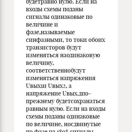
будетравно нулю. Если на
входы схемы поданы
сигналы одинаковые по
величине и
фазе,называемые
синфазными, то токи обоих
транзисторов будут
изменяться наодинаковую
величину,
соответственнобудут
изменяться напряжения
Uвых1и Uвых2, а
напряжение Uвых.дпо-
прежнему будетсохранаться
равным нулю. Если на входы
схемы поданы одинаковые
по величине, носдвинутые
по фазе на 180* сигналы,