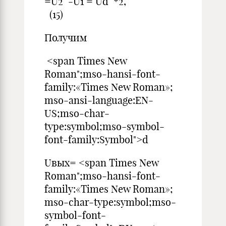
=U2 -U1 = Ud *2,
(15)
Получим
<span Times New
Roman";mso-hansi-font-
family:«Times New Roman»;
mso-ansi-language:EN-
US;mso-char-
type:symbol;mso-symbol-
font-family:Symbol">d
Uвых= <span Times New
Roman";mso-hansi-font-
family:«Times New Roman»;
mso-char-type:symbol;mso-
symbol-font-