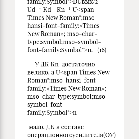
family:Symbol">DUвых/2=
Ud * Кd= Кn * U<span
Times New Roman";mso-
hansi-font-family:«Times
New Roman»; mso-char-
type:symbol;mso-symbol-
font-family:Symbol">n. (16)
У ДК Кn достаточно
велико, а U<span Times New
Roman";mso-hansi-font-
family:«Times New Roman»;
mso-char-type:symbol;mso-
symbol-font-
family:Symbol">n
мало. ДК в составе
операционногоусилителя(ОУ)