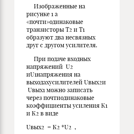
Изображенные на
рисунке 1 а
«почти»одинаковые
транзисторы Т2 и Т1
образуют два несвязных
друг с другом усилителя.
При подаче входных
напряжений U2
иU1напряжения на
выходахусилителей Uвых2и
Uвых1 можно записать
через почтиодинаковые
коэффициенты усиления К1
и К2 в виде
Uвых2 = К2 *U2 ,