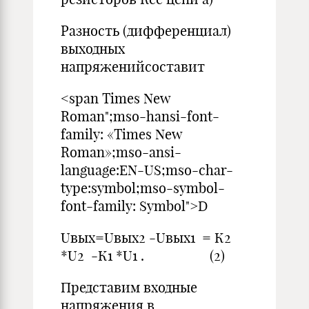
Разность (дифференциал)
выходных
напряженийсоставит
<span Times New
Roman";mso-hansi-font-
family: «Times New
Roman»;mso-ansi-
language:EN-US;mso-char-
type:symbol;mso-symbol-
font-family: Symbol">D
Uвых=Uвых2 -Uвых1 = К2
*U2 -К1 *U1 . (2)
Представим входные
напряжения в