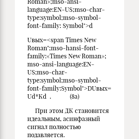
Roman»;mso-ansi-
language:EN-US;mso-char-
type:symbol;mso-symbol-
font-family: Symbol">d
Uвых=<span Times New
Roman";mso-hansi-font-
family:«Times New Roman»;
mso-ansi-language:EN-
US;mso-char-
type:symbol;mso-symbol-
font-family:Symbol">DUвых=
Ud*Кd . (8а)
При этом ДК становится
идеальным, асинфазный
сигнал полностью
подавляется.