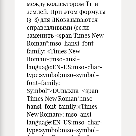
между коллектором Т1 и
землей. При этом формулы
(3-8) для ДКоказываются
справедливыми (если
заменить <span Times New
Roman";mso-hansi-font-
family: «Times New
Roman»;mso-ansi-
language:EN-US;mso-char-
type:symbol;mso-symbol-
font-family:
Symbol">DUвыхна <span
Times New Roman";mso-
hansi-font-family:«Times
New Roman»; mso-ansi-
language:EN-US;mso-char-
type:symbol;mso-symbol-