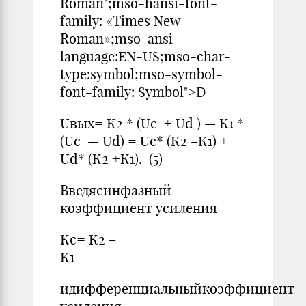
Roman";mso-hansi-font-
family: «Times New
Roman»;mso-ansi-
language:EN-US;mso-char-
type:symbol;mso-symbol-
font-family: Symbol">D
Uвых= К2 * (Uс + Ud ) — К1 *
(Uс — Ud) = Uс* (К2 –К1) +
Ud* (К2 +К1). (5)
Введясинфазный
коэффициент усиления
Кс= К2 –
К1 
идифференциальныйкоэффициент