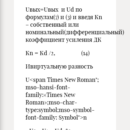
Uвых=Uвых и Ud по
формулам(7) и (3) и введя Кn
– собственный или
номинальный(дифференциальный)
коэффициент усиления ДК
Кn = Кd /2, (14)
Ивиртуальную разность
U<span Times New Roman";
mso-hansi-font-
family:«Times New
Roman»;mso-char-
type:symbol;mso-symbol-
font-family: Symbol">n