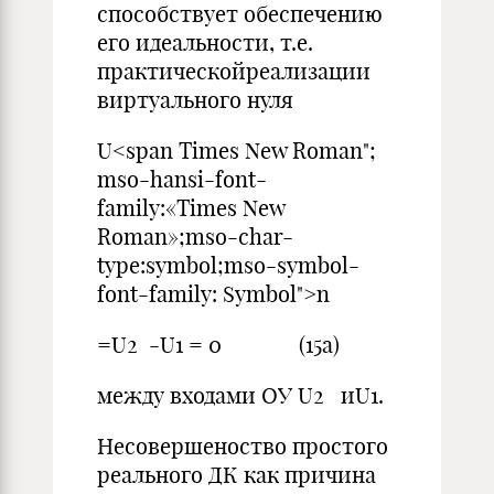
способствует обеспечению
его идеальности, т.е.
практическойреализации
виртуального нуля
U<span Times New Roman";
mso-hansi-font-
family:«Times New
Roman»;mso-char-
type:symbol;mso-symbol-
font-family: Symbol">n
=U2 -U1 = 0 (15а)
между входами ОУ U2 иU1.
Несовершеноство простого
реального ДК как причина