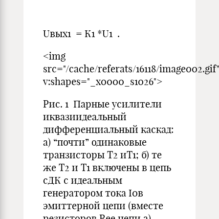
(1
Uвых1 = К1 *U1 .
<img
src="/cache/referats/16118/image002.gif
v:shapes="_x0000_s1026">
Рис. 1 Парные усилители
иквазиидеальный
дифференциальный каскад:
а) “почти” одинаковые
транзисторы Т2 иТ1; б) те
же Т2 и Т1 включены в цепь
сДК с идеальным
генератором тока I0в
эмиттерной цепи (вместе
резисторов Ree цепи а)