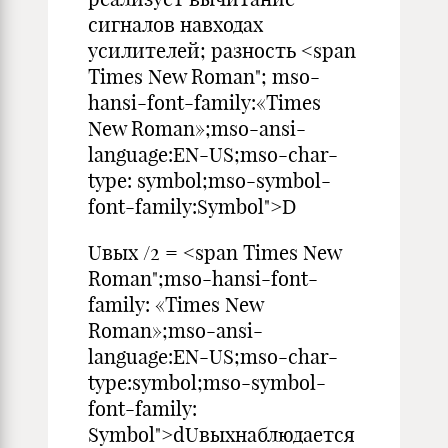
сигналов навходах
усилителей; разность <span
Times New Roman"; mso-
hansi-font-family:«Times
New Roman»;mso-ansi-
language:EN-US;mso-char-
type: symbol;mso-symbol-
font-family:Symbol">D
Uвых /2 = <span Times New
Roman";mso-hansi-font-
family: «Times New
Roman»;mso-ansi-
language:EN-US;mso-char-
type:symbol;mso-symbol-
font-family:
Symbol">dUвыхнаблюдается