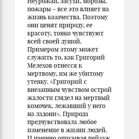
Неурожаи, засухи, морозы,
пожары – все это влияет на
жизнь казачества. Поэтому
они ценят природу, ее
красоту, тонко чувствуют
всей своей душой.
Примером этому может
служить то, как Григорий
Мелехов отнесся к
мертвому, им же убитому
утенку. «Григорий с
внезапным чувством острой
жалости глядел на мертвый
комочек, лежавший у него
на ладони». Природа
предчувствовала любое
изменение в жизни людей.
И именно описывая пейзаж,