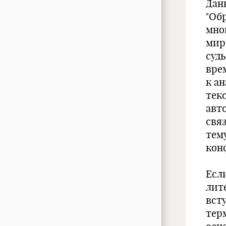
Дан
"Обр
мно
мир
суд
вре
к а
тек
авт
свя
тем
кон
Есл
лит
вст
тер