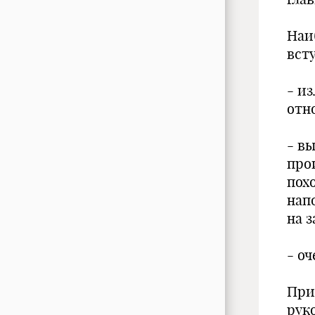
Наи
вст
- и
отн
- в
про
пох
нап
на з
- оч
При
рук