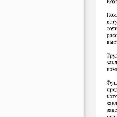
Ком
Ком
вст
соч
рас
выс
Тру
зак
ком
Фун
пре
кот
зак
зав
глав