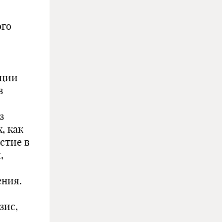
ого
ации
з
з
, как
стие в
,
ения.
зис,