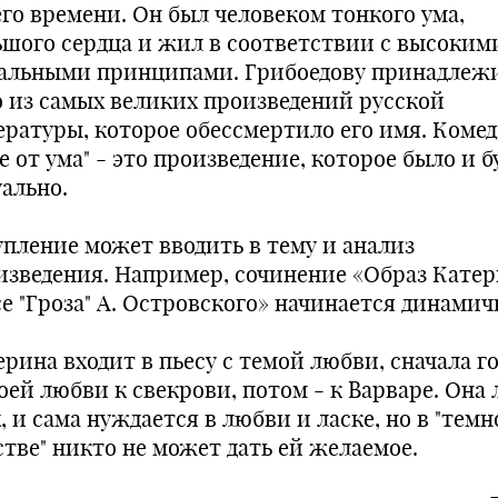
его времени. Он был человеком тонкого ума,
ьшого сердца и жил в соответствии с высоким
альными принципами. Грибоедову принадлеж
о из самых великих произведений русской
ературы, которое обессмертило его имя. Коме
е от ума" - это произведение, которое было и б
уально.
упление может вводить в тему и анализ
изведения. Например, сочинение «Образ Кате
се "Гроза" А. Островского» начинается динамич
ерина входит в пьесу с темой любви, сначала г
воей любви к свекрови, потом - к Варваре. Она
, и сама нуждается в любви и ласке, но в "тем
стве" никто не может дать ей желаемое.