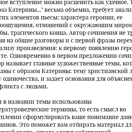
ное вступление можно расценить как удачное. 
аз Катерины..." весьма объемна, требует анали
гих элементов пьесы: характера героини, ее
оощущения, отношений с окружающим миром
ьбы, трагического конца. Автор сочинения не 
мя на общие разговоры и с первой фразы пере
нализу произведения: к первому появлению гер
сте. Одновременно в первом предложении соч
ор называет главные художественные темы, ко
заны с образом Катерины: тему христианской 
у одиночества, и задает основания для объясне
фликта с людьми.
и в названии темы использованы
ературоведческие термины, то есть смысл во
уплении сформулировать ваше понимание дан
минов. Это поможет вам отбирать материал дл