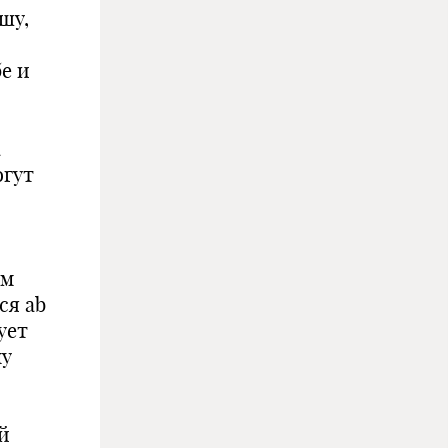
шу,
е и
а
огут
ам
ся ab
ует
му
й