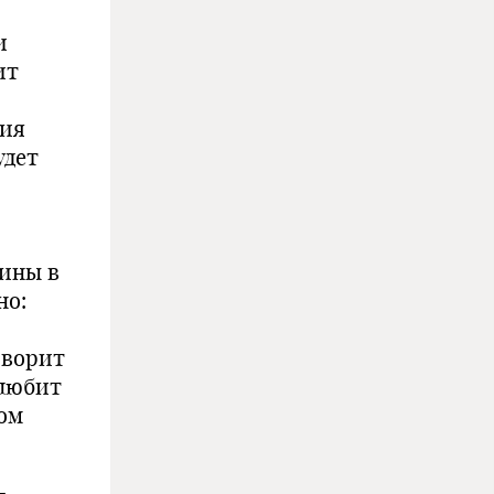
и
ит
дия
удет
рины в
но:
оворит
 любит
ном