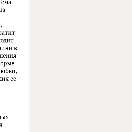
Тема
за
,
тратит
ходит
оини в
инения
торые
любви,
ния ее
ных
я