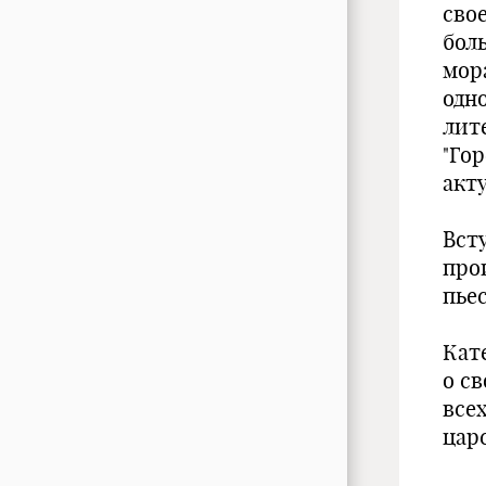
сво
бол
мор
одн
лит
"Гор
акт
Вст
про
пье
Кат
о с
всех
цар