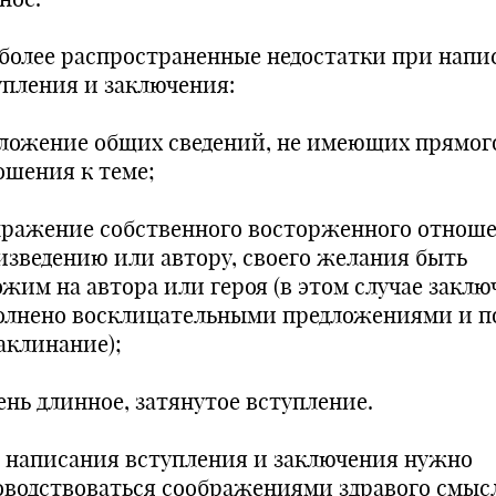
более распространенные недостатки при напи
упления и заключения:
зложение общих сведений, не имеющих прямог
ошения к теме;
ыражение собственного восторженного отноше
изведению или автору, своего желания быть
ожим на автора или героя (в этом случае закл
олнено восклицательными предложениями и п
аклинание);
ень длинное, затянутое вступление.
 написания вступления и заключения нужно
оводствоваться соображениями здравого смыс