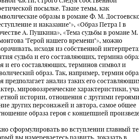
овной части, строго следуя собственной
ретической посылке. Такие темы, как
мволические образы в романе Ф. М. Достоевск
ступление и наказание"», «Образ Петра I в
рчестве А. Пушкина», «Тема судьбы в романе М.
монтова "Герой нашего времени"», можно
ворачивать, исходя из собственной интерпрет
ятия судьба и его составляющих, термина обра
оя и его составляющих, терминов символ и
волический образ. Так, например, термин обра
оя предполагает анализ таких его составляющих
актер, мировоззренческие характеристики, уча
етной истории, отношения с другими героями
ние других персонажей и автора, самое общее
тношение образа героя с концепцией произвед
но сформулировать во вступлении главный те
орый вы намереваетесь развить, доказать в