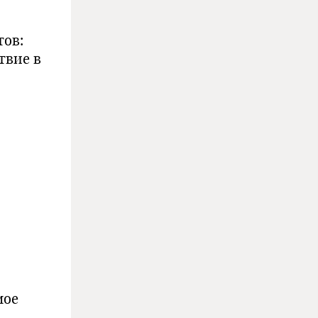
тов:
твие в
мое