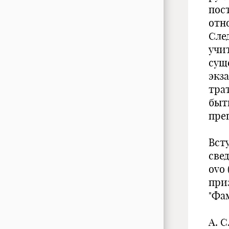
пост
отно
Сле
учит
сущ
экз
тра
быт
преп
Вст
све
ovo 
при
"Фа
А. 