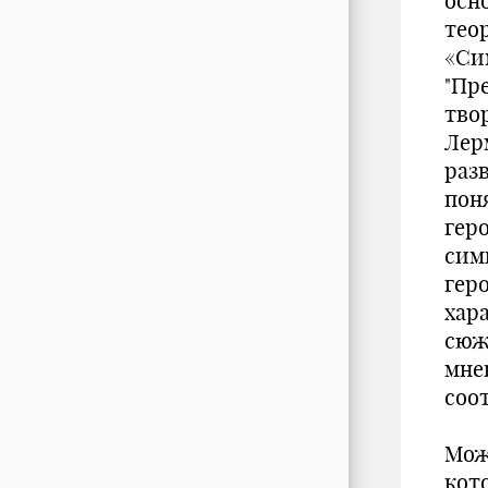
осн
тео
«Си
"Пре
тво
Лер
раз
пон
гер
сим
гер
хар
сюж
мне
соо
Мож
кот