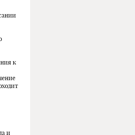
сании
о
ния к
ючение
оходит
ла и