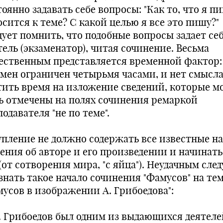
оянно задавать себе вопросы: "Как то, что я пи
сится к теме? С какой целью я все это пишу?"
дует помнить, что подобные вопросы задает себ
ель (экзаменатор), читая сочинение. Весьма
ественным представляется временной фактор:
амен ограничен четырьмя часами, и нет смысл
тить время на изложение сведений, которые м
ь отмечены на полях сочинения ремаркой
одавателя "не по теме".
упление не должно содержать все известные н
дения об авторе и его произведении и начинать
(от сотворения мира, "с яйца"). Неудачным след
знать такое начало сочинения "Фамусов" на те
мусов в изображении А. Грибоедова":
С. Грибоедов был одним из выдающихся деятеле