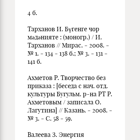
4 б.
Тарханов И. Бүгенге чор
мәдәнияте : (моногр.) / И.
Тарханов // Ми­рас. - 2008. -
№ 1. - 134 - 138 б.; № 3. - 131 -
141 б.
Ахметов Р. Творчество без
приказа : [беседа с нач. отд.
культуры Бугульм. р-на РТ Р.
Ахметовым / записала О.
Лагутина] // Казань. - 2008. -
№ 3. - С. 58 - 59.
Валеева З. Энергия