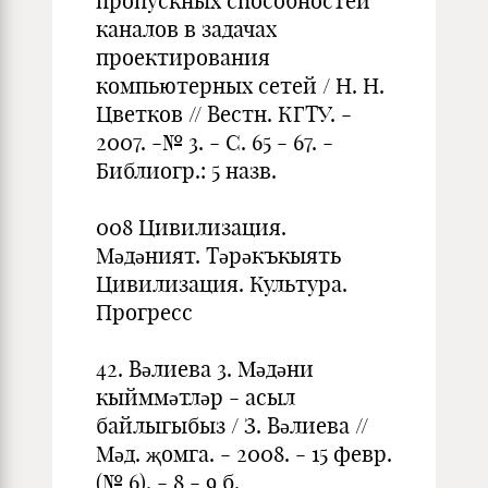
пропускных способностей
каналов в задачах
проектирования
компьютерных сетей / Н. Н.
Цветков // Вестн. КГТУ. -
2007. -№ 3. - С. 65 - 67. -
Библиогр.: 5 назв.
008 Цивилизация.
Мәдәният. Тәрәкъкыять
Цивилизация. Культура.
Прогресс
42. Вәлиева 3. Мәдәни
кыйммәтләр - асыл
байлыгыбыз / З. Вәлиева //
Мәд. җомга. - 2008. - 15 февр.
(№ 6). - 8 - 9 б.