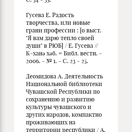
Гусева Е. Радость
творчества, или новые
грани профессии : [о выст.
"Я вам дарю тепло своей
души" в РЮБ] / Е. Гусева //
К-ханә хәб. = Библ. вестн. -
2006. - № 1. - С. 23 - 25.
Деомидова А. Деятельность
Национальной библиотеки
Чувашской Республики по
сохранению и развитию
культуры чувашского и
других наро­дов, компактно
проживающих на
территории республики / А.