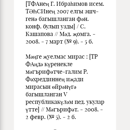
[ТФАнең Г. Ибраһи­мов исем.
ТӘҺСИнең 2007 елгы эшч-
генә багышланган фән.
конф. булып узды] / С.
Кашапова // Мәд. җомга. -
2008. - 7 март (№ 9). - 5 б.
Мәңге җуелмас мирас : [ТР
ФАңдә күренекле
мәгърифәтче-галим Р.
Фәхреддиннең иҗади
мирасын өйрәнүгә
багышланган V
республикакүләм пед. укулар
үтте] // Мәгърифәт. - 2008. -
2 февр. (№ 5). - 2 б.