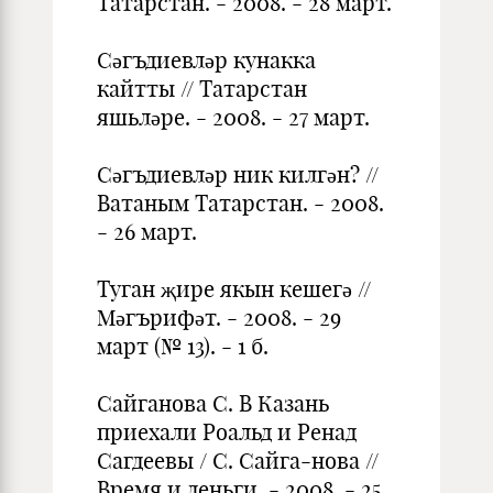
Татар­стан. - 2008. - 28 март.
Сәгъдиевләр кунакка
кайтты // Татарстан
яшьләре. - 2008. - 27 март.
Сәгъдиевләр ник килгән? //
Ватаным Татарстан. - 2008.
- 26 март.
Туган җире якын кешегә //
Мәгърифәт. - 2008. - 29
март (№ 13). - 1 б.
Сайганова С. В Казань
приехали Роальд и Ренад
Сагдеевы / С. Сайга-нова //
Время и деньги. - 2008. - 25