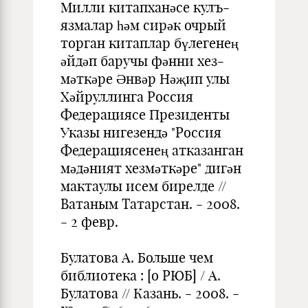
Милли китапханәсе кулъ­
язмалар һәм сирәк очрый
торган китаплар бүлегенең
әйдәп баручы фәнни хез­
мәткәре Әнвәр Нәҗип улы
Хәйруллинга Россия
Федерациясе Президенты
Указы нигезендә "Россия
Федерациясенең атказанган
мәдәният хезмәткәре" дигән
мактаулы исем бирелде //
Ватаным Татарстан. - 2008.
- 2 февр.
Булатова А. Больше чем
библиотека : [о РЮБ] / А.
Булатова // Ка­зань. - 2008. -