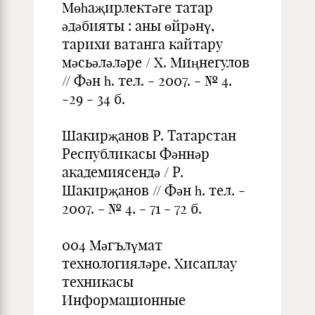
Мөһаҗирлектәге татар
әдәбияты : аны өйрәнү,
тарихи ватанга кайтару
мәсьәләләре / X. Миңнегулов
// Фән һ. тел. - 2007. - № 4.
-29 - 34 б.
Шакирҗанов Р. Татарстан
Республикасы Фәннәр
академиясендә / Р.
Шакирҗанов // Фән һ. тел. -
2007. - № 4. - 71 - 72 б.
004 Мәгълүмат
технологияләре. Хисаплау
техникасы
Информационные