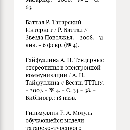
63.
Баттал Р. Татарский
Интернет / Р. Баттал //
Звезда Поволжья. - 2008. -31
янв. - 6 февр. (№ 4).
Гайфуллина А. Н. Тендерные
стереотипы в электронной
коммуника­ции / А. Н.
Тайфуллина // Вестн. ТТТПУ.
- 2007. - № 4. - С. 34 - 38. -
Библиогр.: 18 назв.
Гильмуллин Р. А. Модуль
обучающейся модели
татарско-турецкого