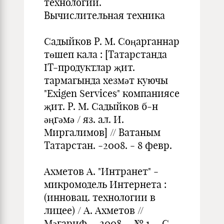
технологии.
Вычислительная техника
Садыйков Р. М. Соңарганнар
төшеп кала : [Татарстанда
IT-продуктлар җит.
тармагында хезмәт куючы
"Exigen Services" компаниясе
җит. Р. М. Садыйков б-н
әңгәмә / яз. ал. И.
Миргалимов] // Ватаным
Татарстан. -2008. - 8 февр.
Ахметов А. "Интранет" -
микромодель Интернета :
(инновац. техно­логии в
лицее) / А. Ахметов //
Мәгариф. - 2008. - № 1. - С.