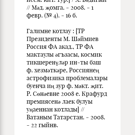
// Мәд. җомга. - 2008. - 1
февр. (№ 4). - 16 б.
Галимне котлау : [ТР
Президенты М. Шәймиев
Россия ФА акад., ТР ФА
мактаулы әгъзасы, космик
тикшеренүләр ин-ты баш
ф. хезмәткәре, Рос­сиянең
астрофизика проблемалары
буенча иң зур ф. мәкт. җит.
Р. Сөнәевне 2008 е. Крафурд
премиясенә лаек булуы
уңаеннан котлады] //
Ватаным Татар­стан. - 2008.
- 22 гыйнв.