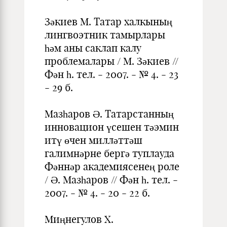
Зәкиев М. Татар халкының
лингвоэтник тамырлары
һәм аны саклап калу
проблемалары / М. Зәкиев //
Фән һ. тел. - 2007. - № 4. - 23
- 29 б.
Мазһаров Ә. Татарстанның
инновацион үсешен тәэмин
итү өчен милләттәш
галимнәрне бергә туплауда
Фәннәр академиясенең роле
/ Ә. Мазһаров // Фән һ. тел. -
2007. - № 4. - 20 - 22 б.
Миңнегулов X.