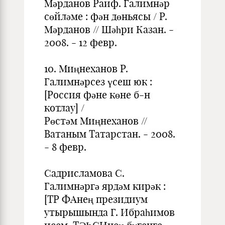
Мәрданов Раиф. Галимнәр
сөйләме : фән дөньясы / Р.
Мәрданов // Шәһри Казан. -
2008. - 12 февр.
10. Миңнеханов Р.
Галимнәрсез үсеш юк :
[Россия фәне көне б-н
котлау] /
Рөстәм Миңнеханов //
Ватаным Татарстан. - 2008.
- 8 февр.
Садрисламова С.
Галимнәргә ярдәм кирәк :
[ТР ФАнең президиум
утырышында Г. Ибраһимов