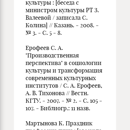
культуры : [беседа с
министром культуры РТ З.
Валеевой / записала С.
Колина] // Казань. - 2008. -
№ 3. - С. 5 - 8.
Ерофеев С. А.
"Производственная
перспектива" в социологии
культу­ры и трансформация
современных культурных
институтов / С. А. Ерофеев,
А. В. Тихонова // Вестн.
КГТУ. - 2007. - № 2. - С. 105 -
107. - Библиогр.: 11 назв.
Мартынова К. Праздник