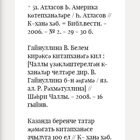
^ 51. Атласов Ь. Америка
көтепханәләре / Һ. Атласов //
К-ханә хәб. = Библ.вестн. -
2006. - № 2. - 29 - 30 б.
Гайнуллина В. Белем
кирәксә китапханәгә кил :
[Чаллы үзәкләште­релгән к-
ханәләр челтәре дир. В.
Гайнуллина б-н әңгәмә / яз.
ал. Р. Рәхмәтуллина] //
Шәһри Чаллы. - 2008. - 16
гыйнв.
Казанда беренче татар
җәмәгать китапханәсе
ачылуга 100 ел // К- ханә хәб.