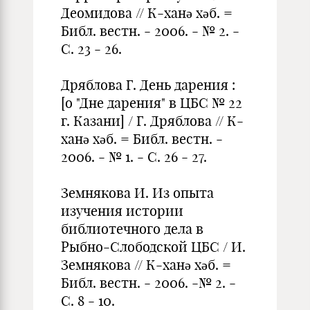
Деомидова // К-ханә хәб. =
Библ. вестн. - 2006. - № 2. -
С. 23 - 26.
Дряблова Г. День дарения :
[о "Дне дарения" в ЦБС № 22
г. Казани] / Г. Дряблова // К-
ханә хәб. = Библ. вестн. -
2006. - № 1. - С. 26 - 27.
Земнякова И. Из опыта
изучения истории
библиотечного дела в
Рыбно-Слободской ЦБС / И.
Земнякова // К-ханә хәб. =
Библ. вестн. - 2006. -№ 2. -
С. 8 - 10.