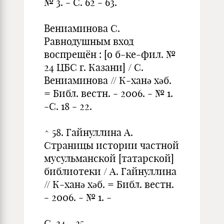
№ 3. - С. 62 - 63.
Вениаминова С.
Равнодушным вход
воспрещён : [о б-ке-фил. №
24 ЦБС г. Казани] / С.
Вениаминова // К-ханә хәб.
= Библ. вестн. - 2006. - № 1.
-С. 18 - 22.
^ 58. Гайнуллина А.
Страницы истории частной
мусульманской [татарской]
библиотеки / А. Гайнуллина
// К-ханә хәб. = Библ. вестн.
- 2006. - № 1. -
С. 34 - 35.