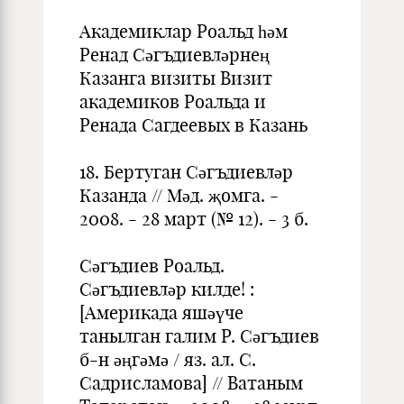
Академиклар Роальд һәм
Ренад Сәгъдиевләрнең
Казанга визиты Визит
академиков Роальда и
Ренада Сагдеевых в Казань
18. Бертуган Сәгъдиевләр
Казанда // Мәд. җомга. -
2008. - 28 март (№ 12). - 3 б.
Сәгъдиев Роальд.
Сәгъдиевләр килде! :
[Америкада яшәүче
танылган галим Р. Сәгъдиев
б-н әңгәмә / яз. ал. С.
Садрисламова] // Ватаным