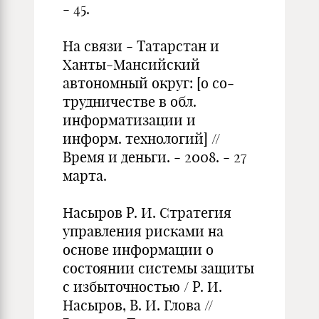
- 45.
На связи - Татарстан и
Ханты-Мансийский
автономный округ: [о со­
трудничестве в обл.
информатизации и
информ. технологий] //
Время и день­ги. - 2008. - 27
марта.
Насыров Р. И. Стратегия
управления рисками на
основе информа­ции о
состоянии системы защиты
с избыточностью / Р. И.
Насыров, В. И. Глова //