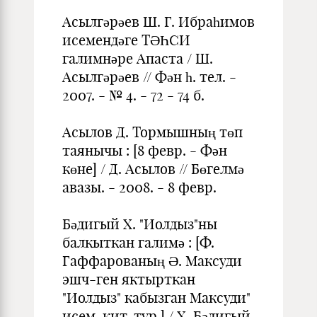
Асылгәрәев Ш. Г. Ибраһимов
исемендәге ТӘҺСИ
галимнәре Апаста / Ш.
Асылгәрәев // Фән һ. тел. -
2007. - № 4. - 72 - 74 б.
Асылов Д. Тормышның төп
таянычы : [8 февр. - Фән
көне] / Д. Асылов // Бөгелмә
авазы. - 2008. - 8 февр.
Бәдигый Х. "Иолдыз"ны
балкыткан галимә : [Ф.
Гаффарованың Ә. Максуди
эшч-ген яктырткан
"Иолдыз" кабызган Максуди"
исем. кит. тур.] / X. Бәдигый