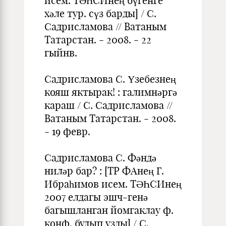
исем. ТӘҺСИнең бүгенге
хәле тур. сүз барды] / С.
Садрисламова // Ватаным
Татарстан. - 2008. - 22
гыйнв.
Садрисламова С. Үзебезнең
кояш яктырак! : галимнәргә
караш / С. Садрисламова //
Ватаным Татарстан. - 2008.
- 19 февр.
Садрисламова С. Фәндә
ниләр бар? : [ТР ФАнең Г.
Ибраһимов исем. ТӘҺСИнең
2007 елдагы эшч-генә
багышланган йомгаклау ф.
конф. булып узды] / С.