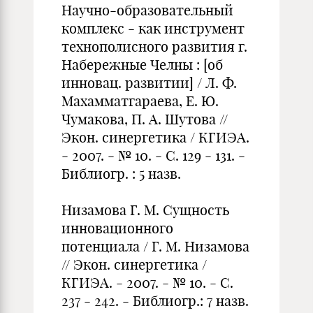
Научно-образовательный
комплекс - как инструмент
технополисного развития г.
Набережные Челны : [об
инновац. раз­витии] / Л. Ф.
Махамматгараева, Е. Ю.
Чумакова, П. А. Шутова //
Экон. синер­гетика / КГИЭА.
- 2007. - № 10. - С. 129 - 131. -
Библиогр. : 5 назв.
Низамова Г. М. Сущность
инновационного
потенциала / Г. М. Низамова
// Экон. синергетика /
КГИЭА. - 2007. - № 10. - С.
237 - 242. - Библиогр.: 7 назв.