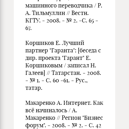
машинного переводчика / Р.
А. Тильмуллин // Вестн.
КГТУ. - 2008. - № 2. -С. 65 -
67.
Коршиков Е. Лучший
партнер "Гаранта": [беседа с
дир. проекта "Га­рант" Е.
Коршиковым / записал Н.
Галеев] // Татарстан. - 2008.
- № 1. - С. 60 -61. - Рус.,
татар.
Макаренко А. Интернет. Как
всё начиналось / А.
Макаренко // Регион "Бизнес
форум". - 2008. - № 2. - С. 42