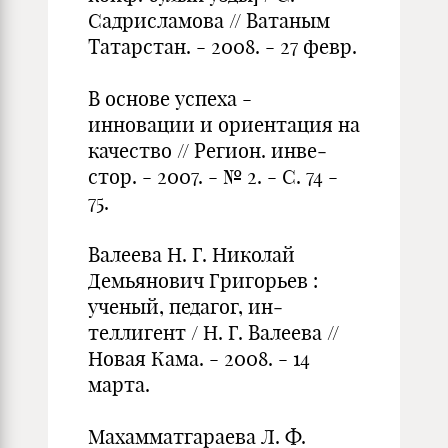
Садрисламова // Ватаным
Татарстан. - 2008. - 27 февр.
В основе успеха -
инновации и ориентация на
качество // Регион. инве­
стор. - 2007. - № 2. - С. 74 -
75.
Валеева Н. Г. Николай
Демьянович Григорьев :
ученый, педагог, ин­
теллигент / Н. Г. Валеева //
Новая Кама. - 2008. - 14
марта.
Махамматгараева Л. Ф.