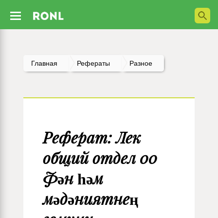
Главная
Рефераты
Разное
Реферат: Лек
общий отдел 00
Фән һәм
мәдәниятнең