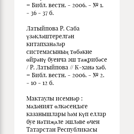
= Библ. вестн. - 2006. - № 1.
- 36 - 37 б.
Латыйпова Р. Саба
үзәкләштерелгән
китапханәләр
системасының төбәкне
өйрәнү буенча эш тәҗрибәсе
/ Р. Латыйпова // К-ханә хәб.
= Библ. вестн. - 2006. - № 2.
- 10 - 12 б.
Мактаулы исемнәр :
мәдәният өлкәсендәге
казанышлары һәм күп еллар
буе нәтиҗәле эшләве өчен
Татарстан Республикасы