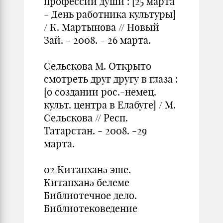
профессии души : [25 марта
- День работни­ка культуры]
/ К. Мартынова // Новый
Зай. - 2008. - 26 марта.
Сельскова М. Открыто
смотреть друг другу в глаза :
[о создании рос.-немец.
культ. центра в Елабуге] / М.
Сельскова // Респ.
Татарстан. - 2008. -29
марта.
02 Китапханә эше.
Китапханә белеме
Библиотечное дело.
Библиотековедение