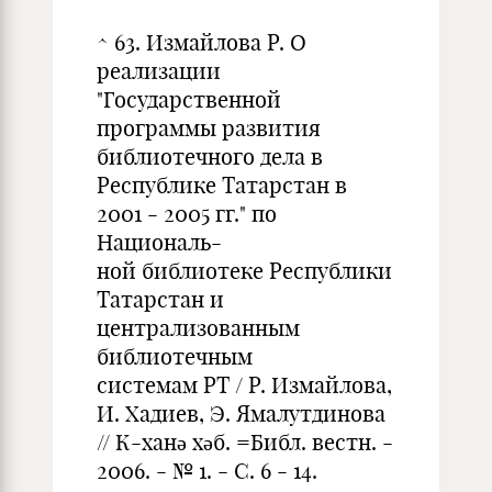
^ 63. Измайлова Р. О
реализации
"Государственной
программы развития
библиотечного дела в
Республике Татарстан в
2001 - 2005 гг." по
Националь-
ной библиотеке Республики
Татарстан и
централизованным
библиотечным
системам РТ / Р. Измайлова,
И. Хадиев, Э. Ямалутдинова
// К-ханә хәб. =Библ. вестн. -
2006. - № 1. - С. 6 - 14.