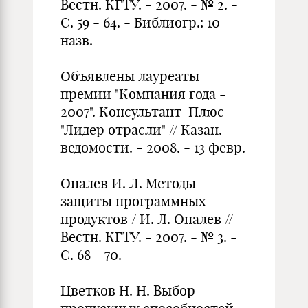
Вестн. КГТУ. - 2007. - № 2. -
С. 59 - 64. - Библиогр.: 10
назв.
Объявлены лауреаты
премии "Компания года -
2007". Консультант-Плюс -
"Лидер отрасли" // Казан.
ведомости. - 2008. - 13 февр.
Опалев И. Л. Методы
защиты программных
продуктов / И. Л. Опалев //
Вестн. КГТУ. - 2007. - № 3. -
С. 68 - 70.
Цветков Н. Н. Выбор