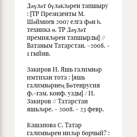
Дәүләт бүләкләрен тапшыру
: [ТР Президенты М.
Шәймиев 2007 елга фән һ.
техника ө. ТР Дәүләт
премияләрен тапшырды] //
Ватаным Татарстан. -2008. -
1 гыйнв.
Закиров И. Яшь галимнәр
имтихан тота : [яшь
галимнәрнең Бөтенрусия
ф.-гам. конф. узды] / И.
Закиров // Татарстан
яшьләре. - 2008. - 23 февр.
Кашапова С. Татар
галимнәрен ниләр борчый? :