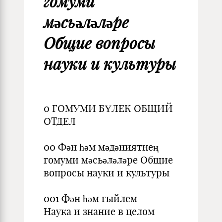
гомуми
мәсьәләләре
Общие вопросы
науки и культуры
0 ГОМУМИ БҮЛЕК ОБЩИЙ
ОТДЕЛ
00 Фән һәм мәдәниятнең
гомуми мәсьәләләре Общие
вопросы науки и культуры
001 Фән һәм гыйлем
Наука и знание в целом