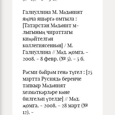
Галиуллина М. Мәдәният
яңача яшәргә омтыла :
[Татарстан Мәдәнит м-
лыгының чираттагы
киңәйтелгән
коллегиясеннән] / М.
Галиуллина // Мәд. җомга. -
2008. - 8 февр. (№ 5). - 5 б.
Рәсми бәйрәм генә түгел : [25
мартта Русиядә беренче
тапкыр Мәдәният
хезмәткәрләре көне
билгеләп үтелде] // Мәд.
җомга. - 2008. - 28 март (№
12). -