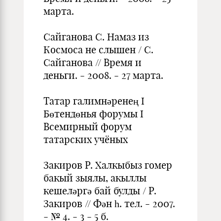
марта.
Сайганова С. Намаз из
Космоса не слышен / С.
Сайганова // Время и
деньги. - 2008. - 27 марта.
Татар галимнәренең I
Бөтендөнья форумы I
Всемирный форум
татарских учёных
Закиров Р. Халкыбыз гомер
бакый зыялы, акыллы
кешеләргә бай бул­ды / Р.
Закиров // Фән һ. тел. - 2007.
- № 4. - 3 - 5 б.