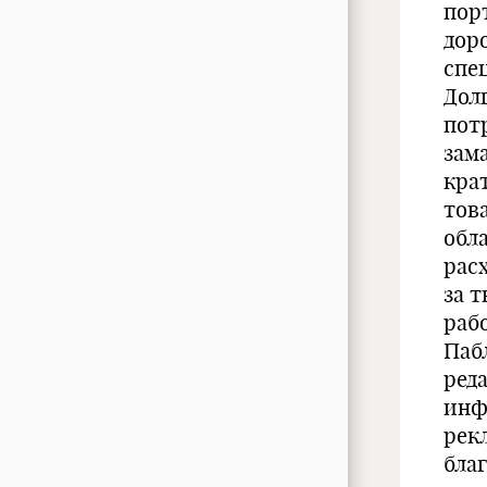
пор
дор
спе
Дол
пот
зам
кра
това
обл
рас
за 
рабо
Паб
ред
инф
рек
бла