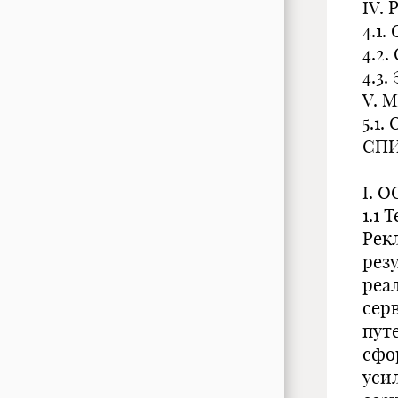
IV.
4.1
4.2
4.3
V. 
5.1.
СПИ
I. 
1.1
Рек
рез
реа
сер
пут
сфо
уси