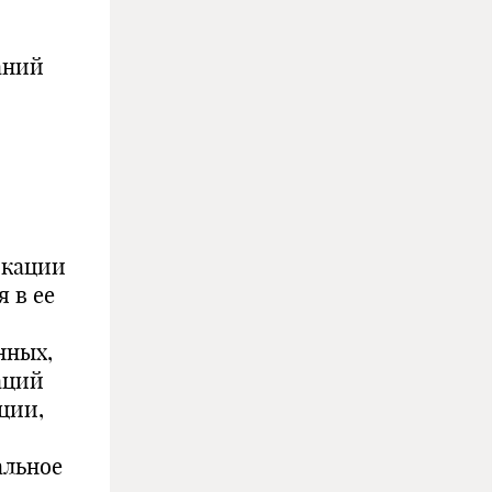
аний
икации
 в ее
нных,
аций
ции,
альное