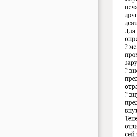
печ
дру
дея
Для
опр
? м
про
зар
? в
пре
отр
? в
пре
вну
Теп
отл
сей