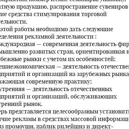
атную продукцию, распространение сувениров
гие средства стимулирования торговой
тельности.
 этой работы необходимо дать следующие
еделения рекламной деятельности :
еждународная — современная деятельность фи
мышленно развитых стран, ориентированная 
убежные рынки с учетом их особенностей;
нешнеэкономическая — деятельность отечеств
дприятий и организаций на зарубежных рынка
ажающая современную практику;
нутренняя — деятельность отечественных
дприятий и организаций, обслуживающих
тренний рынок.
ерь представляется целесообразным установит
ичие рекламы в средствах массовой информац
лз промоушн, паблик рилейшнз и директ-