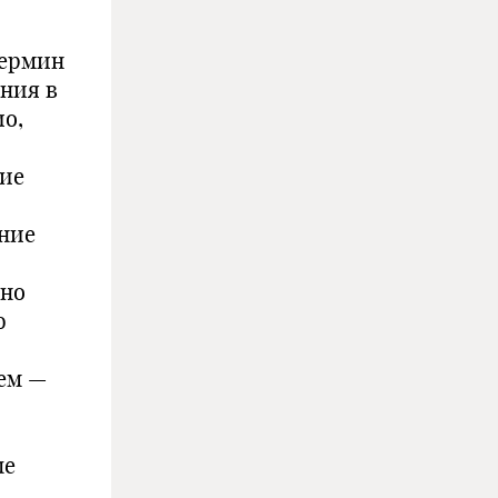
термин
ения в
ио,
щие
ние
рно
ю
ем —
ые