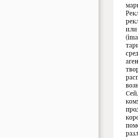
мар
Рек
рек
или
(im
тар
сре
аген
тво
рас
воз
Сей
ком
про
коро
пом
раз