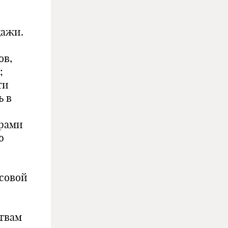
дажи.
ов,
;
ти
ь в
арами
ю
ссовой
твам