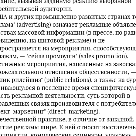
нание, вызывая заданную реакцию выбранной
ребительской аудитории.
ША и других промышленно развитых странах 
лама" (advertising) означает рекламные объявл
дствах массовой информации (в прессе, по рад
евидению, на щитовой рекламе) и не
пространяется на мероприятия, способствую
ажам, — "сейлз промоушн" (sales promotion),
стижные мероприятия, нацеленные на завоева
гожелательного отношения общественности, —
лик рилейшнз" (public relations), а также на бу
вивающуюся в последнее время специфическу
асть рекламной деятельности, суть которой в
равленных связях производителя с потребител
ект-маркетинг" (direct-marketing).
течественной практике, в отличие от западной,
ятие рекламы шире. К ней относят выставочн
оприятия, коммерческие семинары, упаковку,