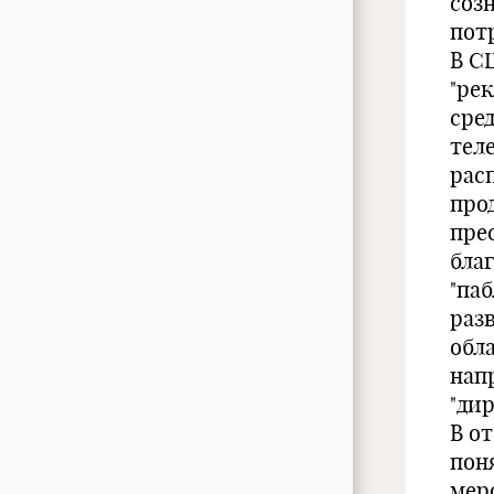
соз
пот
В С
"рек
сре
тел
рас
прод
пре
бла
"паб
раз
обл
нап
"дир
В о
пон
мер