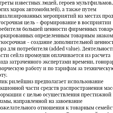
треты известных людей, героев мультфильмов,
огих марок автомобилей), а также путем
циализированных мероприятий на местах про
госрочная цель - формирование в восприятии
ребителя большей ценности фирменных товар
аркированных определенным товарным знаком
ткосрочная - создание дополнительной ценнос
ра для потребителя (added value). Деятельност
асти сейлз промоушн оплачивается из расчета
хода затраченного экспертами времени, гонор
творческую работу и по тарифам за техническу
ту.
лик рилейшнз предполагает использование
акционной части средств распространения ма
ормации с целью осуществления престижной
ламы, направленной на завоевание
гожелательного отношения к товарным семейс