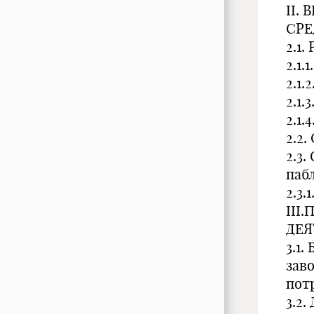
II.
СРЕ
2.1.
2.1.
2.1.
2.1.
2.1.
2.2
2.3
паб
2.3.
III
ДЕЯ
3.1
зав
пот
3.2