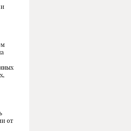
 и
рм
на
енных
х,
ь
ии от