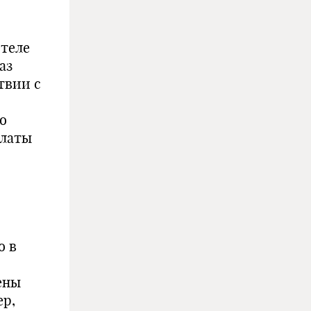
теле
аз
твии с
о
платы
о в
ены
ер,