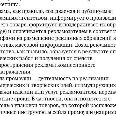
кетинга.
лама, как правило, создаваемая и публикуемая
ламным агентством, информирует о производи
 его товаре, формирует и поддерживает их обр
age) и оплачивается рекламодателем в соответс
ифами на размещение рекламных обращений в
дствах массовой информации. Доход рекламног
тства, как правило, образуется в результате о
рческих работ и получения от средств
пространения рекламы комиссионного
награждения.
лз промоушн — деятельность по реализации
мерческих и творческих идей, стимулирующих
дажи изделий или услуг рекламодателя, нередк
ткие сроки. В частности, она используется с
ощью упаковки товаров, на которой располож
личные инструменты сейлз промоушн (наприм