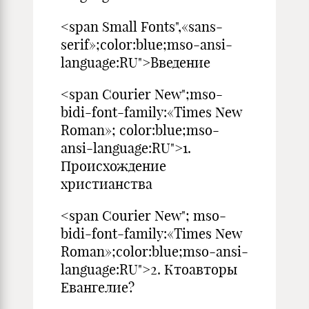
<span Small Fonts",«sans-
serif»;color:blue;mso-ansi-
language:RU">Введение
<span Courier New";mso-
bidi-font-family:«Times New
Roman»; color:blue;mso-
ansi-language:RU">1.
Происхождение
христианства
<span Courier New"; mso-
bidi-font-family:«Times New
Roman»;color:blue;mso-ansi-
language:RU">2. Ктоавторы
Евангелие?