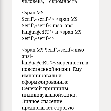
человека, скромность
<span MS
Serif",«serif»"> <span MS
Serif",«serif»; mso-ansi-
language:RU"> и <span MS
Serif",«serif»">
<span MS Serif",«serif»;mso-
ansi-
language:RU">умеренность в
повседневнойжизни. Ему
импонировали и
сформулированные
Сенекой принципы
индивидуальнойэтики.
Личное спасение
предполагает строгую