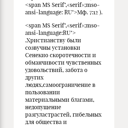
<span MS Serif",«serif»;mso-
ansi-language: RU">Мф. 7:12 ).
<span MS Serif",«serif»;mso-
ansi-language:RU">
.Христианству были
созвучны установки
Сенекио скоротечности и
обманчивости чувственных
удовольствий, забота о
других
людях,самоограничение в
пользовании
материальными благами,
недопущение
разгуластрастей, гибельных
для общества и