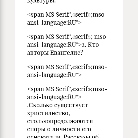
культуры.
<span MS Serif",«serif»;mso-
ansi-language:RU">
<span MS Serif",«serif»; mso-
ansi-language:RU">2. Кто
авторы Евангелие?
<span MS Serif",«serif»;mso-
ansi-language:RU">
<span MS Serif",«serif»;mso-
ansi-language:RU">
.Сколько существует
христианство,
столькопродолжаются
споры о личности его
основателя. Рассказы об