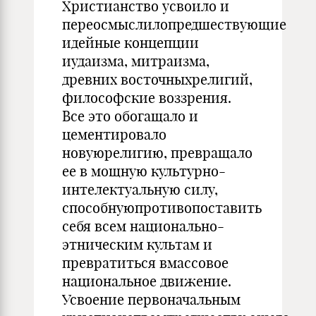
Христианство усвоило и
переосмыслилопредшествующие
идейные концепции
иудаизма, митраизма,
древних восточныхрелигий,
философские воззрения.
Все это обогащало и
цементировало
новуюрелигию, превращало
ее в мощную культурно-
интелектуальную силу,
способнуюпротивопоставить
себя всем национально-
этническим культам и
превратиться вмассовое
национальное движение.
Усвоение первоначальным