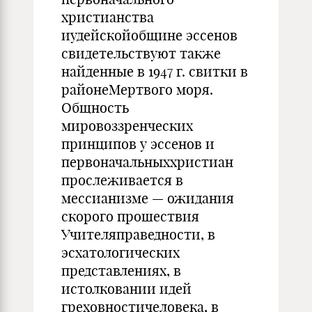
христианства
иудейскойобщине эссенов
свидетельствуют также
найденные в 1947 г. свитки в
районеМертвого моря.
Общность
мировоззренческих
принципов у эссенов и
первоначальныххристиан
прослеживается в
мессианизме — ожидания
скорого прошествия
Учителяправедности, в
эсхатологических
представлениях, в
истолковании идей
греховностичеловека, в