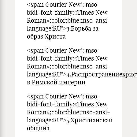
<span Courier New"; mso-
bidi-font-family:«Times New
Roman»;color:blue;mso-ansi-
language:RU">3.Борьба за
образ Христа
<span Courier New"; mso-
bidi-font-family:«Times New
Roman»;color:blue;mso-ansi-
language:RU">4.Распространениехри
в Римской империи
<span Courier New"; mso-
bidi-font-family:«Times New
Roman»;color:blue;mso-ansi-
language:RU">5.Христианская
община