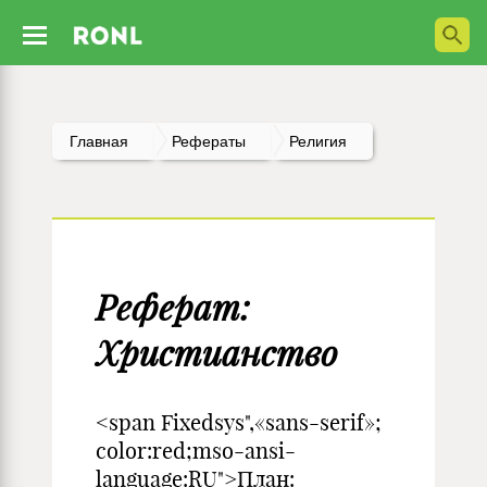
Главная
Рефераты
Религия
Реферат:
Христианство
<span Fixedsys",«sans-serif»;
color:red;mso-ansi-
language:RU">План: