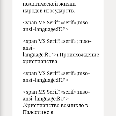
политической жизни
народов игосударств.
<span MS Serif",«serif»;mso-
ansi-language:RU">
<span MS Serif",«serif»; mso-
ansi-
language:RU">1.Происхождение
христианства
<span MS Serif",«serif»;mso-
ansi-language:RU">
<span MS Serif",«serif»;mso-
ansi-language:RU">
.Христианство возникло в
Палестине в