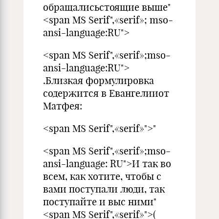
обращалисьстоящие выше"
<span MS Serif",«serif»; mso-
ansi-language:RU">
<span MS Serif",«serif»;mso-
ansi-language:RU">
.Близкая формулировка
содержится в Евангелииот
Матфея:
<span MS Serif",«serif»">"
<span MS Serif",«serif»;mso-
ansi-language: RU">И так во
всем, как хотите, чтобы с
вами поступали люди, так
поступайте и выс ними"
<span MS Serif",«serif»">(