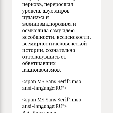
церковь, переросшая
уровень двух миров —
иудаизма и
эллинизма,породила и
осмыслила саму идею
всеобщности, вселенскости,
всемирностичеловеческой
истории, сознательно
оттолкнувшись от
обветшавших
национализмов.
<span MS Sans Serif";mso-
ansi-language:RU">
<span MS Sans Serif";mso-
ansi-language:RU">
В.А. Карташев