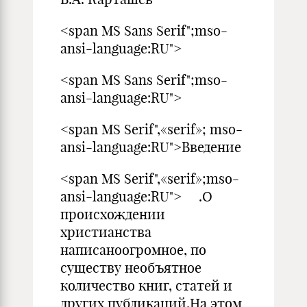
<span MS Sans Serif";mso-
ansi-language:RU">
<span MS Sans Serif";mso-
ansi-language:RU">
<span MS Serif",«serif»; mso-
ansi-language:RU">Введение
<span MS Serif",«serif»;mso-
ansi-language:RU"> .О
происхождении
христианства
написаноогромное, по
существу необъятное
количество книг, статей и
других публикаций.На этом