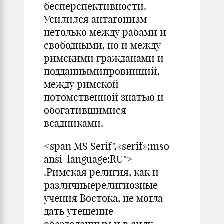
бесперспективности.
Усилился антагонизм
нетолько между рабами и
свободными, но и между
римскими гражданами и
подданнымипровинций,
между римской
потомственной знатью и
обогатившимися
всадниками.
<span MS Serif",«serif»;mso-
ansi-language:RU">
.Римская религия, как и
различныерелигиозные
учения Востока, не могла
дать утешение