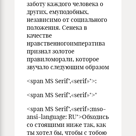
заботу каждого человека о
других, емуподобных,
независимо от социального
положения. Сенека в
качестве
нравственногоимператива
признал золотое
правиломорали, которое
звучало следующим образом
<span MS Serif",«serif»">:
<span MS Serif",«serif»">"
<span MS Serif",«serif»;mso-
ansi-language: RU">Обходись
со стоящими ниже так, как
ты хотел бы, чтобы с тобою