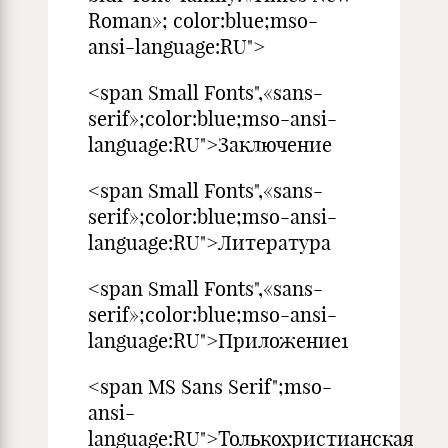
Roman»; color:blue;mso-
ansi-language:RU">
<span Small Fonts",«sans-
serif»;color:blue;mso-ansi-
language:RU">Заключение
<span Small Fonts",«sans-
serif»;color:blue;mso-ansi-
language:RU">Литература
<span Small Fonts",«sans-
serif»;color:blue;mso-ansi-
language:RU">Приложение1
<span MS Sans Serif";mso-
ansi-
language:RU">Толькохристианская