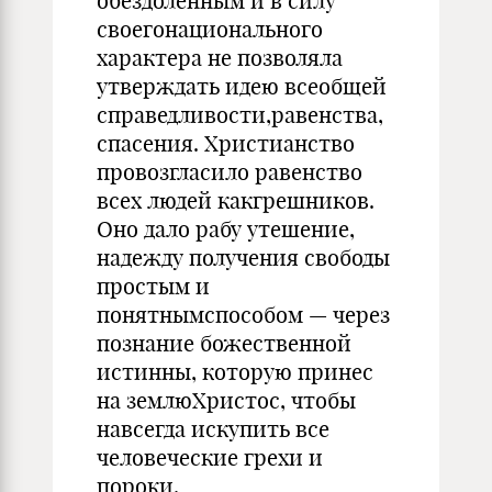
обездоленным и в силу
своегонационального
характера не позволяла
утверждать идею всеобщей
справедливости,равенства,
спасения. Христианство
провозгласило равенство
всех людей какгрешников.
Оно дало рабу утешение,
надежду получения свободы
простым и
понятнымспособом — через
познание божественной
истинны, которую принес
на землюХристос, чтобы
навсегда искупить все
человеческие грехи и
пороки.