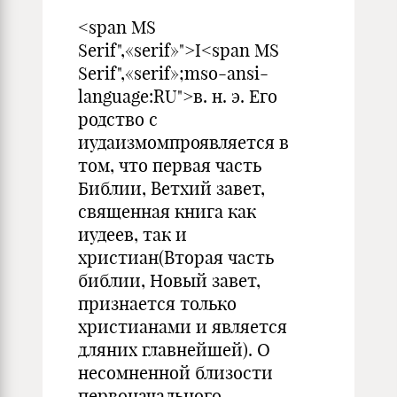
<span MS
Serif",«serif»">I<span MS
Serif",«serif»;mso-ansi-
language:RU">в. н. э. Его
родство с
иудаизмомпроявляется в
том, что первая часть
Библии, Ветхий завет,
священная книга как
иудеев, так и
христиан(Вторая часть
библии, Новый завет,
признается только
христианами и является
дляних главнейшей). О
несомненной близости
первоначального