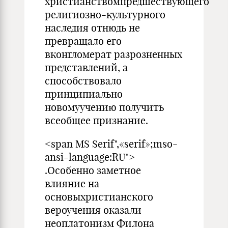
христианствомпредшествующего
религиозно-культурного
наследия отнюдь не
превращало его
вконгломерат разрозненных
представлений, а
способствовало
принципиально
новомуучению получить
всеобщее признание.
<span MS Serif",«serif»;mso-
ansi-language:RU">
.Особенно заметное
влияние на
основыхристианского
вероучения оказали
неоплатонизм Филона