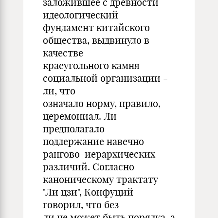
заложившее с древности
идеологический
фундамент китайского
общества, выдвинуло в
качестве
краеугольного камня
социальной организации -
ли, что
означало норму, правило,
церемониал. Ли
предполагало
поддержание навечно
рангово-иерархических
различий. Согласно
каноническому трактату
"Ли цзи", Конфуций
говорил, что без
ли не может быть порядка, а