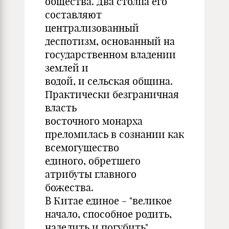
общества. Два столпа его
составляют
централизованный
деспотизм, основанный на
государственном владении
землей и
водой, и сельская община.
Практически безграничная
власть
восточного монарха
преломилась в сознании как
всемогущество
единого, обретшего
атрибуты главного
божества.
В Китае единое - "великое
начало, способное родить,
наделить и погубить"