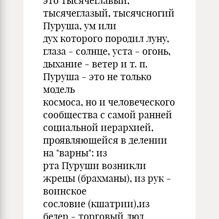
это тысячеглавый,
тысячеглазый, тысячсногий
Пуруша, ум или
дух которого породил луну,
глаза - солнце, уста - огонь,
дыхание - ветер и т. п.
Пуруша - это не только
модель
космоса, но и человеческого
сообщества с самой ранней
социальной иерархией,
проявляющейся в делении
на "варны": из
рта Пуруши возникли
жрецы (брахманы), из рук -
воинское
сословие (кшатрии),из
бедер - торговый люд