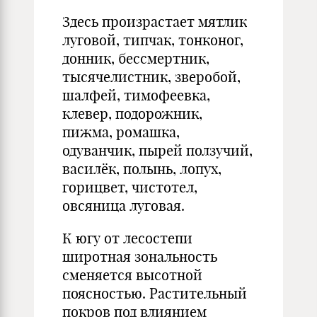
Здесь произрастает мятлик
луговой, типчак, тонконог,
донник, бессмертник,
тысячелистник, зверобой,
шалфей, тимофеевка,
клевер, подорожник,
пижма, ромашка,
одуванчик, пырей ползучий,
василёк, полынь, лопух,
горицвет, чистотел,
овсяница луговая.
К югу от лесостепи
широтная зональность
сменяется высотной
поясностью. Растительный
покров под влиянием