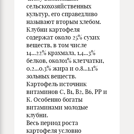
сельскохозяйственных
культур, его справедливо
называют вторым хлебом.
Клубни картофеля
содержат около 25% сухих
веществ, в том числе
14...22% крахмала, 1,4...3%
белков, около1% клетчатки,
0.2...0.3% жира и 0.8...1.1%
зольных веществ.
Картофель источник
витаминов C, B1, B2, B6, РР и
К. Особенно богаты
витаминами молодые
клубни.
Весь период роста
картофеля условно