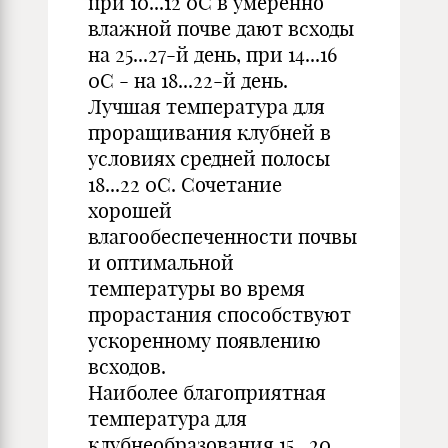
при 10...12 0С в умеренно
влажной почве дают всходы
на 25...27-й день, при 14...16
0С - на 18...22-й день.
Лучшая температура для
проращивания клубней в
условиях средней полосы
18...22 0C. Сочетание
хорошей
влагообеспеченности почвы
и оптимальной
температуры во время
прорастания способствуют
ускоренному появлению
всходов.
Наиболее благоприятная
температура для
клубнеобразования 15...20