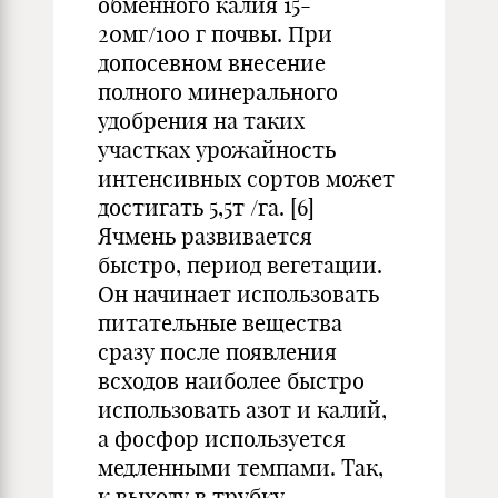
обменного калия 15-
20мг/100 г почвы. При
допосевном внесение
полного минерального
удобрения на таких
участках урожайность
интенсивных сортов может
достигать 5,5т /га. [6]
Ячмень развивается
быстро, период вегетации.
Он начинает использовать
питательные вещества
сразу после появления
всходов наиболее быстро
использовать азот и калий,
а фосфор используется
медленными темпами. Так,
к выходу в трубку