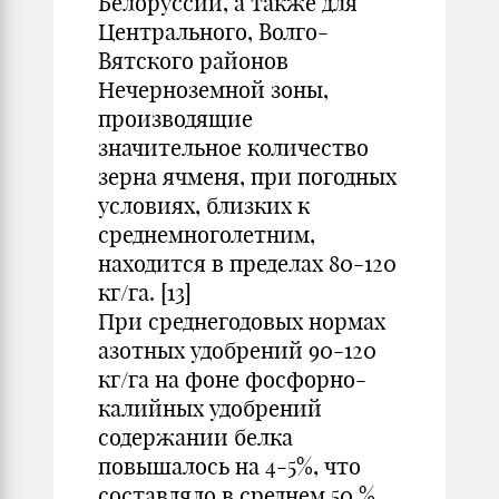
Белоруссии, а также для
Центрального, Волго-
Вятского районов
Нечерноземной зоны,
производящие
значительное количество
зерна ячменя, при погодных
условиях, близких к
среднемноголетним,
находится в пределах 80-120
кг/га. [13]
При среднегодовых нормах
азотных удобрений 90-120
кг/га на фоне фосфорно-
калийных удобрений
содержании белка
повышалось на 4-5%, что
составляло в среднем 50 %