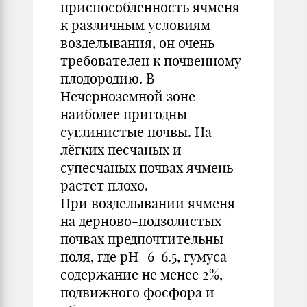
приспособленность ячменя
к различным условиям
возделывания, он очень
требователен к почвенному
плодородию. В
Нечерноземной зоне
наиболее пригодны
суглинистые почвы. На
лёгких песчаных и
супесчаных почвах ячмень
растет плохо.
При возделывании ячменя
на дерново-подзолистых
почвах предпочтительны
поля, где рН=6-6.5, гумуса
содержание не менее 2%,
подвижного фосфора и