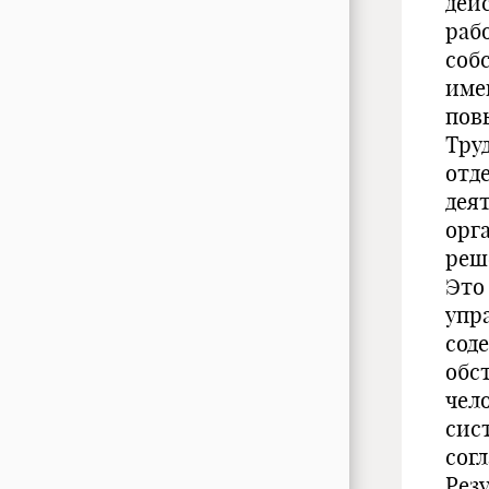
дей
раб
соб
име
пов
Тру
отд
дея
орг
реш
Это
упр
сод
обс
чел
сис
сог
Рез