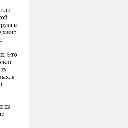
чили
ной
руда в
едавно
о
и. Это
еские
зь
рых, в
и
и на
ие