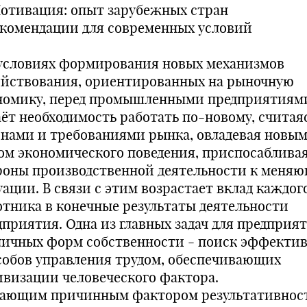
Мотивация: опыт зарубежных стран
екомендации для современных условий
В условиях формирования новых механизмов
яйствования, ориентированных на рыночную
номику, перед промышленными предприятиям
аёт необходимость работать по-новому, считаяс
онами и требованиями рынка, овладевая новы
ом экономического поведения, приспосабливая
роны производственной деятельности к меня
уации. В связи с этим возрастает вклад каждог
отника в конечные результаты деятельности
дприятия. Одна из главных задач для предприя
личных форм собственности - поиск эффекти
собов управления трудом, обеспечивающих
ивизации человеческого фактора.
ающим причинным фактором результативнос