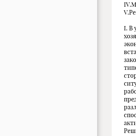
IV.
V.Р
I. 
хоз
эко
вст
зак
тип
сто
сит
раб
пре
раз
спо
акт
Реш