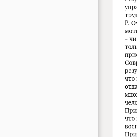
упр
тру
Р. 
мот
- ч
тол
при
Сов
рез
что
отд
мно
чел
При
что
вос
При