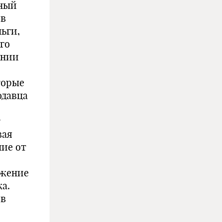
ьный
 в
ньги,
го
ении
торые
одавца
т
вая
ние от
ижение
а.
 в