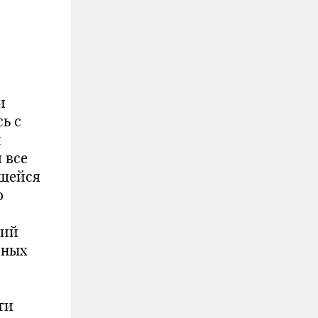
и
ь с
м
 все
ющейся
о
тий
вных
ти