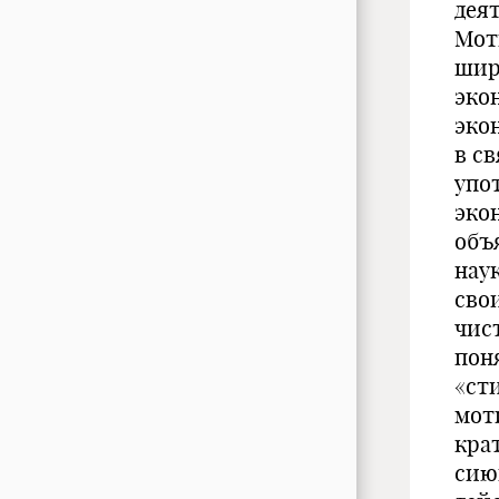
дея
Мот
шир
эко
эко
в с
упо
эко
объ
нау
сво
чис
пон
«ст
мот
кра
сию