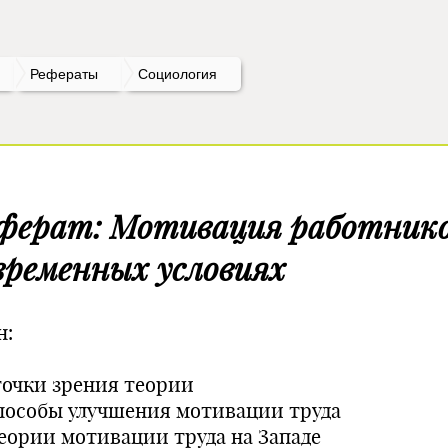
Рефераты
Социология
ферат: Мотивация работнико
временных условиях
н:
 точки зрения теории
Способы улучшения мотивации труда
.Теории мотивации труда на Западе