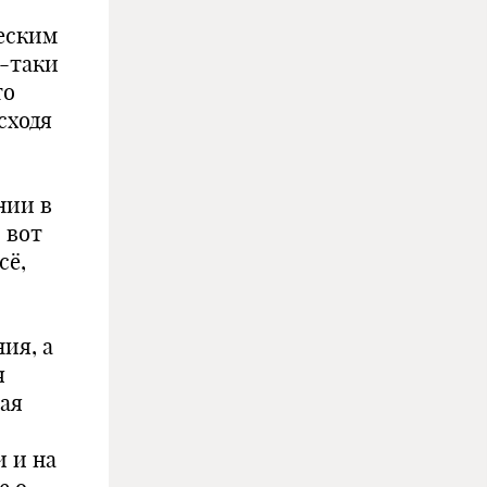
еским
ё-таки
то
сходя
нии в
 вот
сё,
ия, а
я
ая
 и на