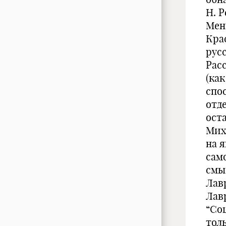
Н. Р
Менс
Кра
рус
Рас
(ка
спо
отд
ост
Мих
на 
сам
смыс
Лав
Лавр
“Со
тол