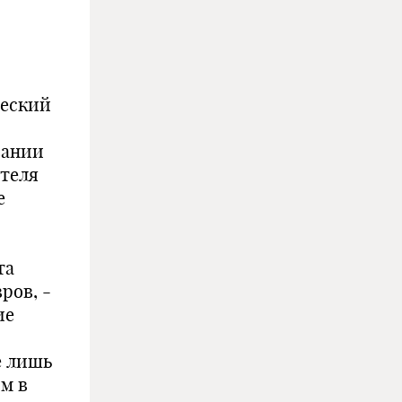
ческий
вании
ателя
е
та
ров, -
ие
е лишь
им в