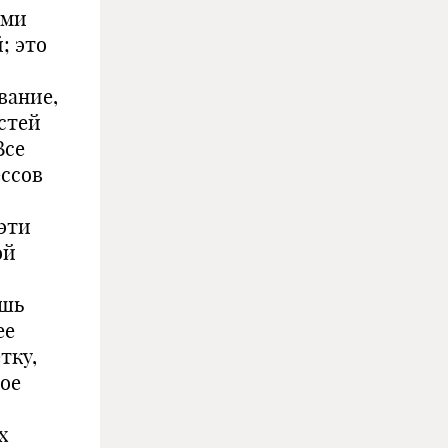
ими
; это
вание,
стей
Все
ессов
эти
ой
ишь
ее
тку,
кое
х