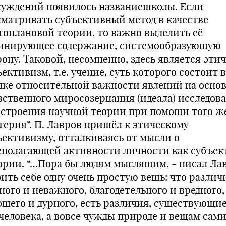
суждений появилось названиешколы. Если
сматривать субъективный метод в качестве
гоплановой теории, то важно выделить её
инирующее содержание, системообразующую
рону. Таковой, несомненно, здесь является эти
ективизм, т.е. учение, суть которого состоит в
нке относительной важности явлений на осно
вственного миросозерцания (идеала) исследов
остроения научной теории при помощи того ж
терия”. П. Лавров пришёл к этическому
ъективизму, отталкиваясь от мысли о
еполагающей активности личности как субъек
ории. “…Пора бы людям мыслящим, - писал Лав
оить себе одну очень простую вещь: что различ
ного и неважного, благодетельного и вредного,
ошего и дурного, есть различия, существующи
 человека, а вовсе чужды природе и вещам сам