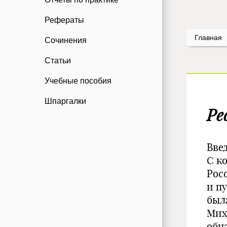
Рефераты
Главная
Сочинения
Статьи
Учебные пособия
Шпаргалки
Ре
Вве
С ко
Рос
и п
был
Мих
обн