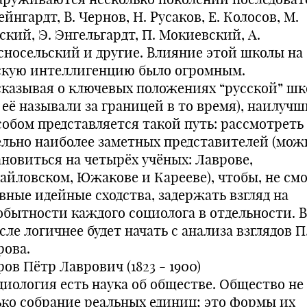
ейнгардт, В. Чернов, Н. Русаков, Е. Колосов, М.
кий, Э. Энгельгардт, П. Мокиевский, А.
сносельский и другие. Влияние этой школы на
скую интеллигенцию было огромным.
сказывая о ключевых положениях “русской” ш
к её называли за границей в то время), наилуч
собом представляется такой путь: рассмотреть
ельно наиболее заметных представителей (мож
ановиться на четырёх учёных: Лаврове,
айловском, Южакове и Карееве), чтобы, не см
явные идейные сходства, задержать взгляд на
обытности каждого социолога в отдельности. В
ле логичнее будет начать с анализа взглядов П
рова.
ов Пётр Лаврович (1823 - 1900)
циология есть наука об обществе. Общество не
ько собрание реальных единиц; это формы их