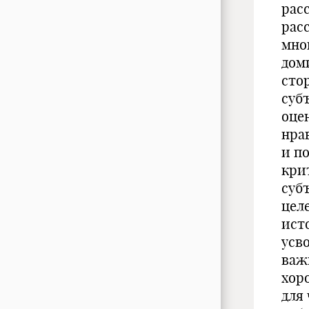
рас
рас
мно
дом
сто
субъ
оце
нра
и п
кри
суб
цел
ист
усв
важ
хор
для