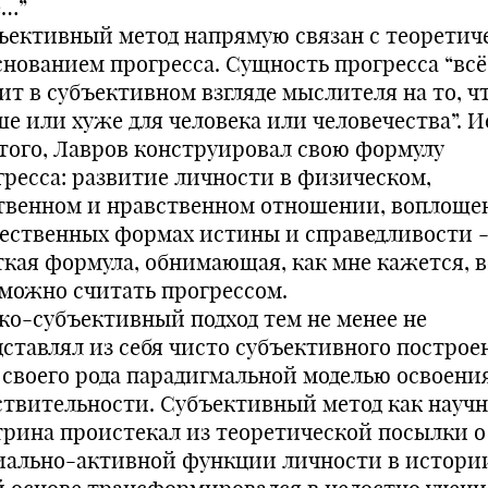
е…”
ъективный метод напрямую связан с теоретич
снованием прогресса. Сущность прогресса “вс
ит в субъективном взгляде мыслителя на то, ч
ше или хуже для человека или человечества”. И
этого, Лавров конструировал свою формулу
гресса: развитие личности в физическом,
твенном и нравственном отношении, воплоще
ественных формах истины и справедливости -
ткая формула, обнимающая, как мне кажется, в
 можно считать прогрессом.
ко-субъективный подход тем не менее не
дставлял из себя чисто субъективного построен
 своего рода парадигмальной моделью освоени
ствительности. Субъективный метод как научн
трина проистекал из теоретической посылки о
иально-активной функции личности в истории