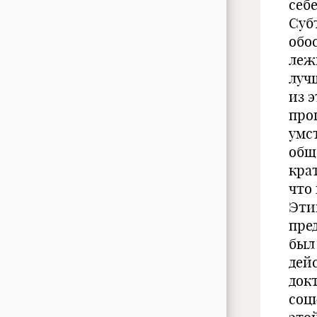
себ
Суб
обо
леж
луч
из 
про
умс
общ
кра
что
Эти
пре
был
дей
док
соц