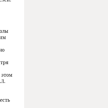
колы
шим
но
отря
 этом
.Л.
 есть