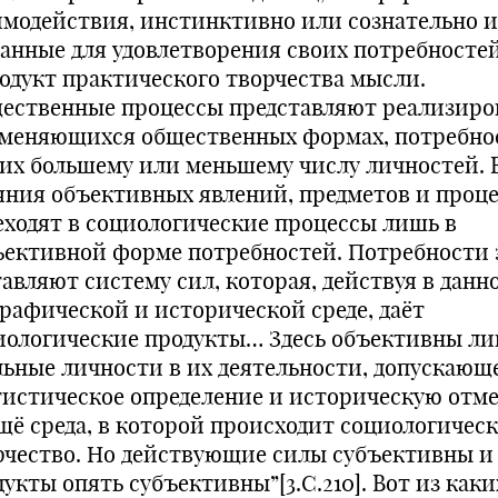
имодействия, инстинктивно или сознательно 
данные для удовлетворения своих потребностей
родукт практического творчества мысли.
ественные процессы представляют реализиро
зменяющихся общественных формах, потребно
их большему или меньшему числу личностей. 
яния объективных явлений, предметов и проц
еходят в социологические процессы лишь в
ъективной форме потребностей. Потребности 
тавляют систему сил, которая, действуя в данн
графической и исторической среде, даёт
иологические продукты… Здесь объективны л
льные личности в их деятельности, допускающ
тистическое определение и историческую отме
ещё среда, в которой происходит социологичес
рчество. Но действующие силы субъективны и
укты опять субъективны”[3.С.210]. Вот из каки