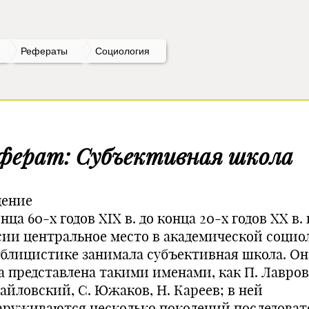
Рефераты
Социология
ферат: Субъективная школа
дение
нца 60-х годов XIX в. до конца 20-х годов XX в. 
сии центральное место в академической социо
ублицистике занимала субъективная школа. Он
а представлена такими именами, как П. Лавров,
айловский, С. Южаков, Н. Кареев; в ней
аруживаются несколько поколений последоват