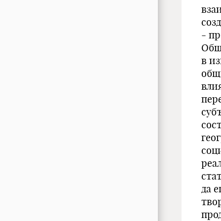
вза
соз
- п
Общ
в и
общ
вли
пер
суб
сос
гео
соц
реа
ста
да 
тво
прод