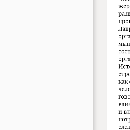
жер
раз
прог
Лав
орг
мышл
сос
орг
Ист
стр
как
чел
гов
вли
и в
пот
след