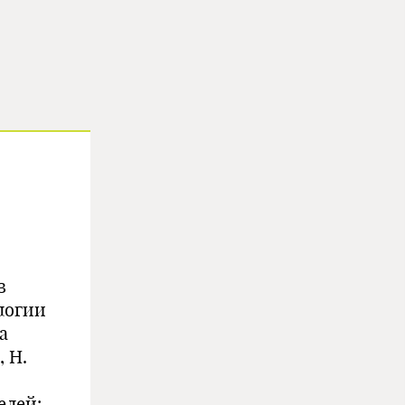
в
логии
а
 Н.
елей: