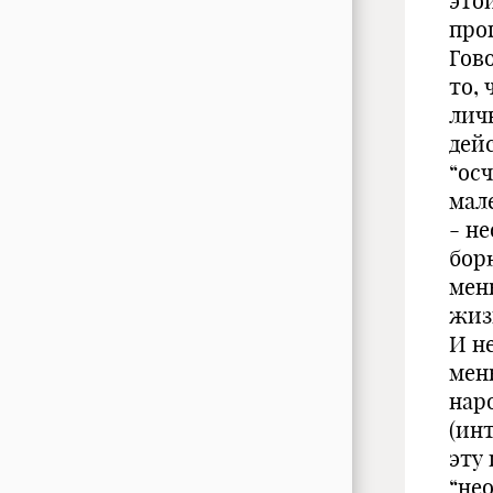
это
про
Гов
то,
лич
дей
“осч
мале
- н
бор
мен
жиз
И н
мен
нар
(ин
эту 
“не