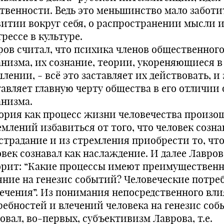
твенности. Ведь это меньшинство мало заботи
витии вокруг себя, о распространении мысли и
рессе в культуре.
ров считал, что психика членов общественног
анизма, их сознание, теории, укореняющиеся в
ении, - всё это заставляет их действовать, и 
тавляет главную черту общества в его отличии 
анизма.
ория как процесс жизни человечества произо
емлений избавиться от того, что человек созна
 страдание и из стремления приобрести то, чт
овек сознавал как наслаждение. И далее Лавров
орит: “Какие процессы имеют преимуществен
яние на генезис событий? Человеческие потре
лечения”. Из понимания непосредственного вл
ребностей и влечений человека на генезис со
овал, во-первых, субъективизм Лаврова, т.е.