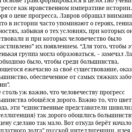
й основе трансформировался в целостно учени
грессе как нравственном императиве истории.
оря о цене прогресса, Лавров обращал внимани
 что в истории часто упоминают о героях, гени
ностях, забывая о тех условиях, при которых о
ствовали и при которых человечество было
астливлено” их появлением. “Для того, чтобы э
нькая группа могла образоваться, - замечал Л
еобходимо было, чтобы среди большинства,
ющегося ежечасно за своё существование, оказ
ьшинство, обеспеченное от самых тяжких забо
ни”.
е столь уж важно, что человечеству прогресс
ьшинства обошёлся дорого. Важно то, что цвет
ода, эти “единственные представители цивили
теллигенция) так дорого обошлись большинству
цену сделано так мало. Вот откуда берёт начало
оплатного долга” русской интеллигенции, идея