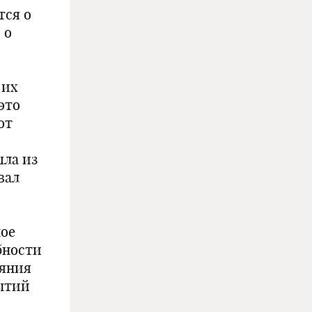
тся о
 о
о
 их
это
от
шла из
вал
о
ное
бности
ияния
бытий