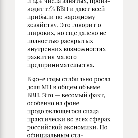
и 14% числа занятых, произ­
водят 12% ВВП и дают всей
прибыли по народному
хозяйству. Это говорит о
широких, но еще далеко не
полностью рас­крытых
внут­ренних возможностях
развития малого
предпринимательства.
В 90-е годы стабильно росла
доля МП в общем объеме
ВВП. Это — весомый факт,
особенно на фоне
продолжающегося спада
прак­тически во всех сферах
рос­сийской экономики. По
официальным ста­