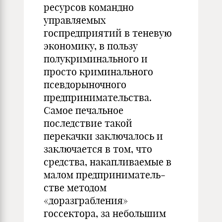
ресурсов командно
управляемых
госпредприятий в теневую
экономику, в пользу
полукриминального и
просто криминального
псевдорыноч­ного
предпринимательства.
Самое печальное
последствие такой
перекачки заклю­чалось и
заклю­чается в том, что
средства, накапливаемые в
малом предпринима­тель­
стве методом
«доразграбления»
госсектора, за небольшим