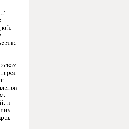
и"
х
дой,
у
жество
с
исках,
 перед
ия
членов
м.
й, и
ьших
аров