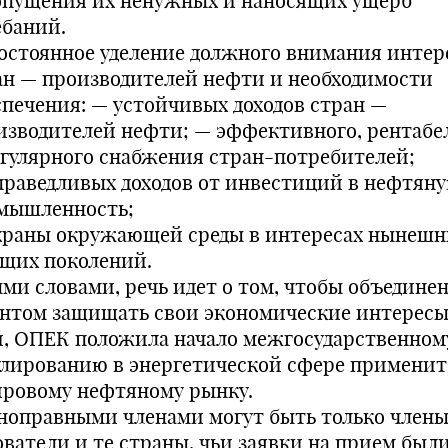
опущения их ненужных и наносящих ущерб
ебаний.
остоянное уделение должного внимания интер
ан — производителей нефти и необходимости
спечения: — устойчивых доходов стран —
изводителей нефти; — эффективного, рентабе
егулярного снабжения стран-потребителей;
праведливых доходов от инвестиций в нефтян
мышленность;
храны окружающей среды в интересах нынешн
ущих поколений.
ми словами, речь идет о том, чтобы объедине
нтом защищать свои экономические интересы
и, ОПЕК положила начало межгосударственном
улированию в энергетической сфере применит
ировому нефтяному рынку.
ноправными членами могут быть только член
ователи и те страны, чьи заявки на прием был