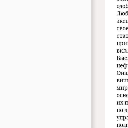
одо
Люб
экс
сво
ста
при
вкл
Выс
неф
Она
вни
мир
осн
их 
по 
упр
под