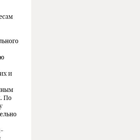
есам
льного
ую
их и
нным
. По
у
ельно
ы-
и