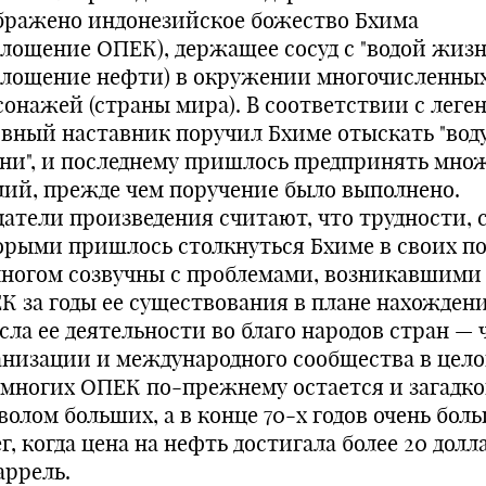
бражено индонезийское божество Бхима
площение ОПЕК), держащее сосуд с "водой жизн
площение нефти) в окружении многочисленны
сонажей (страны мира). В соответствии с леген
овный наставник поручил Бхиме отыскать "вод
ни", и последнему пришлось предпринять мно
лий, прежде чем поручение было выполнено.
датели произведения считают, что трудности, 
орыми пришлось столкнуться Бхиме в своих по
многом созвучны с проблемами, возникавшими
К за годы ее существования в плане нахожден
сла ее деятельности во благо народов стран — 
анизации и международного сообщества в цело
 многих ОПЕК по-прежнему остается и загадко
волом больших, а в конце 70-х годов очень бол
г, когда цена на нефть достигала более 20 долл
аррель.