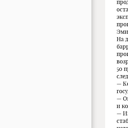
про
ост
экс
про
Эми
На 
бар
про
возр
50 
сле
— К
гос
— О
и к
— И
ста