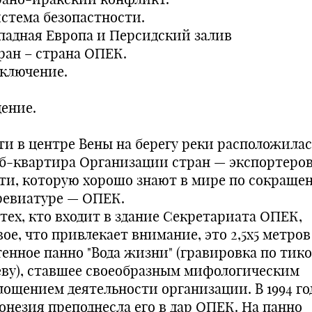
истема безопастности.
ападная Европа и Персидский залив
Иран – страна ОПЕК.
аключение.
дение.
ти в центре Вены на берегу реки расположилас
б-квартира Организации стран — экспортеро
ти, которую хорошо знают в мире по сокраще
ревиатуре — ОПЕК.
 тех, кто входит в здание Секретариата ОПЕК,
ое, что привлекает внимание, это 2,5х5 метров
тенное панно "Вода жизни" (гравировка по тик
еву), ставшее своеобразным мифологическим
лощением деятельности организации. В 1994 го
онезия преподнесла его в дар ОПЕК. На панно