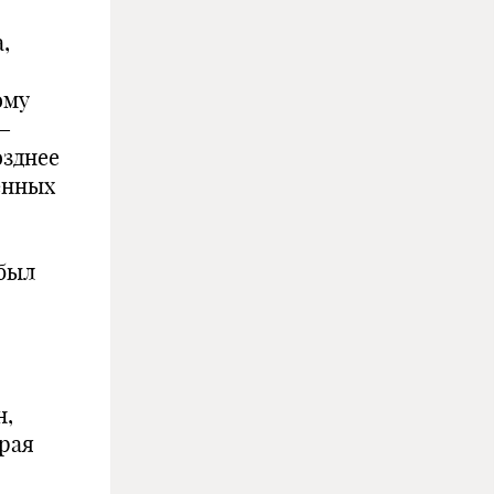
,
ому
—
озднее
ненных
 был
н,
рая