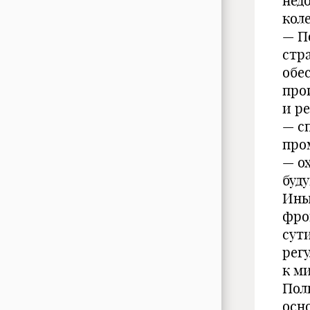
нед
кол
— П
стр
обе
про
и р
— с
про
— о
буд
Ины
фро
сут
рег
к м
Пол
осн