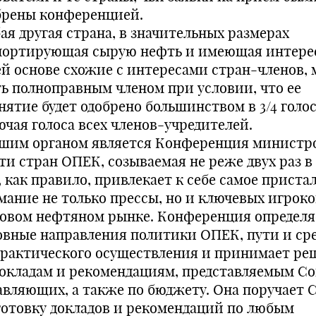
брены конференцией.
ая другая страна, в значительных размерах
портирующая сырую нефть и имеющая интерес
ей основе схожие с интересами стран-членов,
ть полноправным членом при условии, что ее
нятие будет одобрено большинством в 3/4 голос
ючая голоса всех членов-учредителей.
шим органом является Конференция министр
ти стран ОПЕК, созываемая не реже двух раз в 
, как правило, привлекает к себе самое приста
мание не только прессы, но и ключевых игроко
овом нефтяном рынке. Конференция определя
овные направления политики ОПЕК, пути и ср
практического осуществления и принимает ре
докладам и рекомендациям, представляемым С
авляющих, а также по бюджету. Она поручает 
готовку докладов и рекомендаций по любым