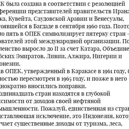
К была создана в соответствии с резолюцией
ференции представителей правительств Ирана
ка, Кувейта, Саудовской Аравии и Венесуэлы,
оявшейся в Багдаде в сентября 1960 года. Поэт
ло пять в ОПЕК символизирует пятерку стран 
ователей этой международной организации. П
ленство выросло до II за счет Катара, Объеди
бских Эмиратов, Ливии, Алжира, Нигерии и
онезии.
в ОПЕК, утвержденный в Каракасе в 1961 году,
остью пересмотрен в 1965 году, и позже в него
днократно вносились поправки.
 одиннадцать стран находятся в глубокой
исимости от доходов своей нефтяной
мышленности. Пожалуй, единственная из стра
дставляющая исключение, это Индонезия, кото
учает существенные доходы от туризма, леса,