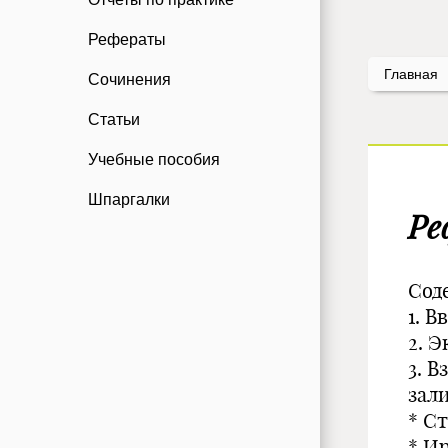
Рефераты
Главная
Сочинения
Статьи
Учебные пособия
Шпаргалки
Ре
Сод
1. В
2. 
3. 
зали
* С
* И