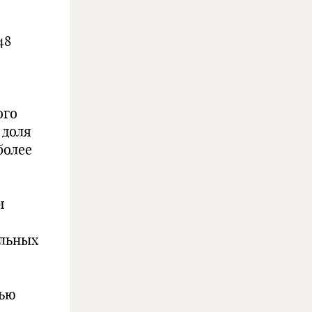
48
ого
 доля
более
и
льных
лью