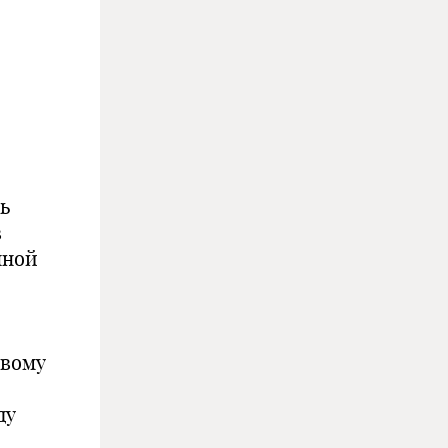
ь
в
нной
овому
ду