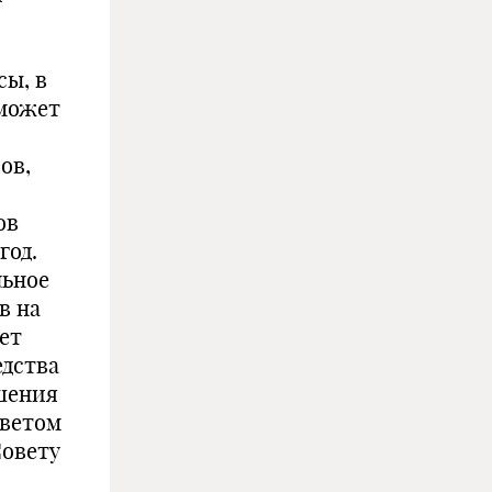
ы, в
 может
ов,
ов
год.
льное
в на
ет
едства
шения
оветом
Совету