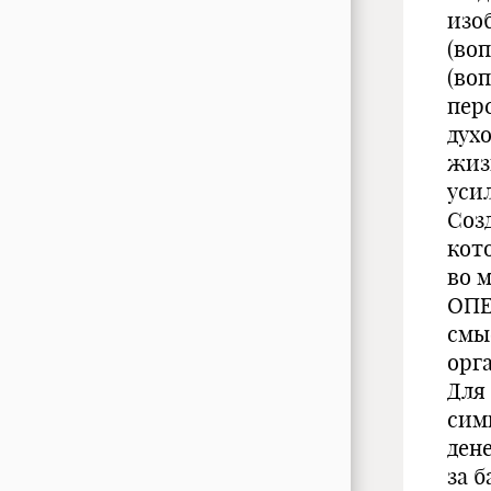
изо
(во
(во
пер
дух
жиз
уси
Соз
кот
во 
ОПЕ
смы
орг
Для
сим
дене
за б