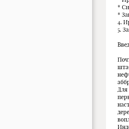
* С
* З
4. 
5. З
Вве
Поч
шта
неф
абб
Для
перв
нас
дер
воп
Инд