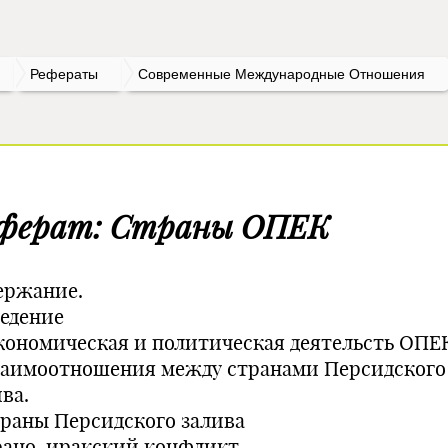
Рефераты
Современные Международные Отношения
ферат: Страны ОПЕК
ержание.
ведение
Экономическая и политическая деятельсть ОПЕ
Взаимоотношения между странами Персидского
ва.
траны Персидского залива
рано-иракский конфликт.