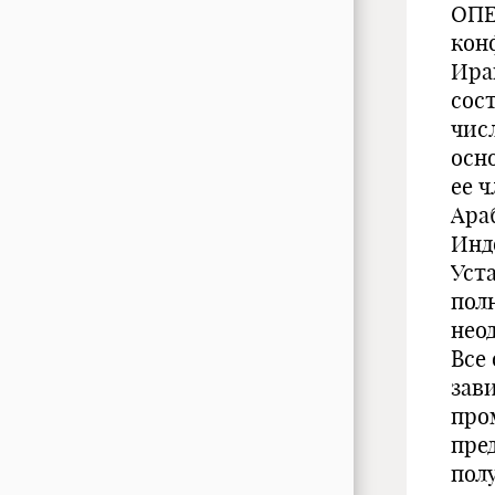
ОПЕ
кон
Ира
сост
чис
осн
ее ч
Ара
Инд
Уста
полн
нео
Все
зав
про
пре
пол