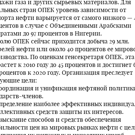
дажи газа и других сырьевых материалов. Для
альных стран ОПЕК уровень зависимости от
порта нефти варьируется от самого низкого — 
центов в случае с Объединенными Арабскими
ратами до 97 процентов в Нигерии.
долю ОПЕК сейчас приходится добыча 29 млн.
релей нефти или около 40 процентов ее миров
изводства. По оценкам генсекретаря ОПЕК, эта
астет к 2010 году до 45 процентов и достигнет 
процентов к 2020 году. Организация преследует
дующие цели:
оординация и унификация нефтяной политик
ударств-членов.
пределение наиболее эффективных индивидуа
оллективных средств защиты их интересов.
зыскание способов и средств обеспечения
бильности цен на мировых рынках нефти с це