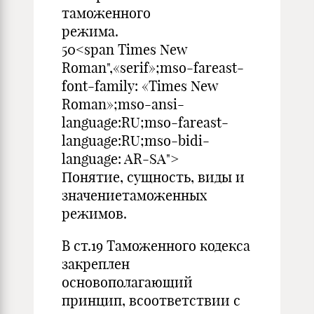
таможенного
режим
50<span Times New
Roman",«serif»;mso-fareast-
font-family: «Times New
Roman»;mso-ansi-
language:RU;mso-fareast-
language:RU;mso-bidi-
language: AR-SA">
Понятие, сущность, виды и
значениетаможенных
режимов.
В ст.19 Таможенного кодекса
закреплен
основополагающий
принцип, всоответствии с