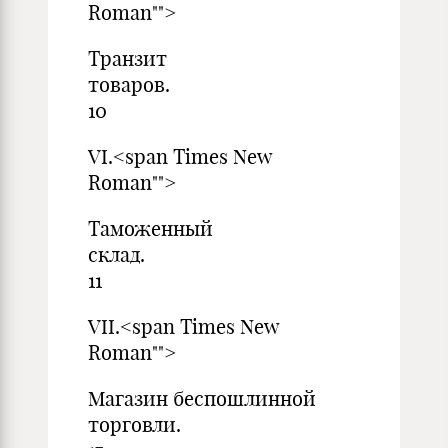
Roman"">
Транзит
това
10
VI.<span Times New
Roman"">
Таможенный
скл
11
VII.<span Times New
Roman"">
Магазин беспошлинной
торго