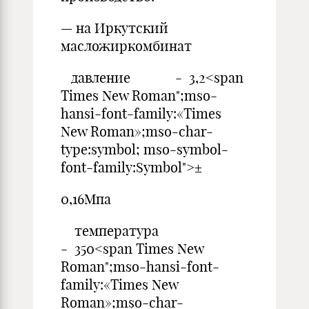
— на Иркутский
масложиркомбинат
давление - 3,2<span
Times New Roman";mso-
hansi-font-family:«Times
New Roman»;mso-char-
type:symbol; mso-symbol-
font-family:Symbol">±
0,16Мпа
температура
- 350<span Times New
Roman";mso-hansi-font-
family:«Times New
Roman»;mso-char-