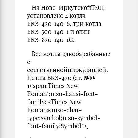
На Ново-ИркутскойТЭЦ
установлено 4 котла
БКЗ-420-140-6, три котла
БКЗ-500-140-1 и один
БКЗ-820-140-1С.
Все котлы однобарабанные
с
естественнойциркуляцией.
Котлы БКЗ-420 (ст. №№
1<span Times New
Roman";mso-hansi-font-
family: «Times New
Roman»;mso-char-
type:symbol;mso-symbol-
font-family:Symbol">¸