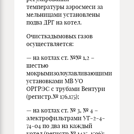
температуры аэросмеси за
мельницами установлены
подва ДРГ на котел.
Очисткадымовых газов
осуществляется:
— на котлах ст. №№ 1,2 –
шестью
мокрымизолоулавливающими
установками МВ УО
ОРГРЭС с трубами Вентури
(регистр.№ 176,175);
— на котлах ст. № 3, № 4 –
электрофильтрами УГ-2-4-
74-04 по два на каждый
котел (регистр.№ 1435, 1596);