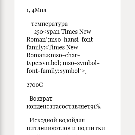
1, 4Мпа
температура
- 250<span Times New
Roman";mso-hansi-font-
family:«Times New
Roman»;mso-char-
type:symbol; mso-symbol-
font-family:Symbol">¸
270оС
Возврат
конденсатасоставляет91%.
Исходной водойдля
питаниякотлов и подпитки