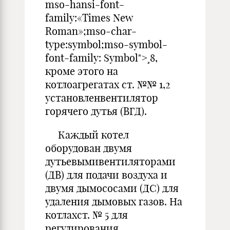
mso-hansi-font-
family:«Times New
Roman»;mso-char-
type:symbol;mso-symbol-
font-family: Symbol">¸8,
кроме этого на
котлоагрегатах ст. №№ 1,2
установленвентилятор
горячего дутья (ВГД).
Каждый котел
оборудован двумя
дутьевымивентиляторами
(ДВ) для подачи воздуха и
двумя дымососами (ДС) для
удаления дымовых газов. На
котлахст. № 5 для
регулирования