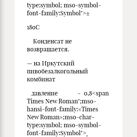
type:symbol; mso-symbol-
font-family:Symbol">±
18оС
Конденсат не
возвращается.
— на Иркутский
пивобезалкогольный
комбинат
давление - 0,8<span
Times New Roman";mso-
hansi-font-family:«Times
New Roman»;mso-char-
type:symbol; mso-symbol-
font-family:Symbol">¸