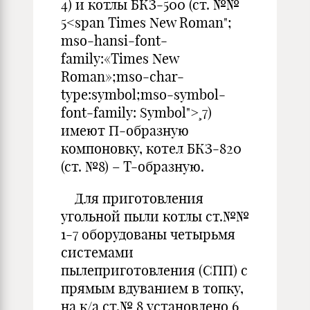
4) и котлы БКЗ-500 (ст. №№
5<span Times New Roman";
mso-hansi-font-
family:«Times New
Roman»;mso-char-
type:symbol;mso-symbol-
font-family: Symbol">¸7)
имеют П-образную
компоновку, котел БКЗ-820
(ст. №8) – Т-образную.
Для приготовления
угольной пыли котлы ст.№№
1-7 оборудованы четырьмя
системами
пылеприготовления (СПП) с
прямым вдуванием в топку,
на к/а ст.№ 8 установлено 6