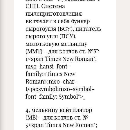
СПП. Система
пылеприготовления
включает в себя бункер
сырогоугля (БСУ), питатель
сырого угля (ПСУ),
молотковую мельницу
(ММТ) – для котлов ст. №№
1<span Times New Roman";
mso-hansi-font-
family:«Times New
Roman»;mso-char-
type:symbol;mso-symbol-
font-family: Symbol">¸
4, мельницу вентилятор
(МВ) – для котлов ст. №
5<span Times New Roman";