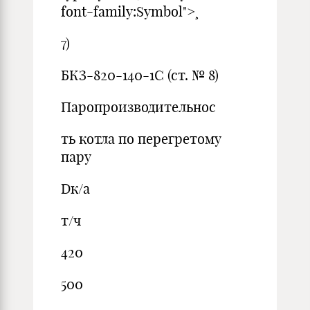
font-family:Symbol">¸
7)
БКЗ-820-140-1С (ст. № 8)
Паропроизводительнос
ть котла по перегретому
пару
Dк/а
т/ч
420
500