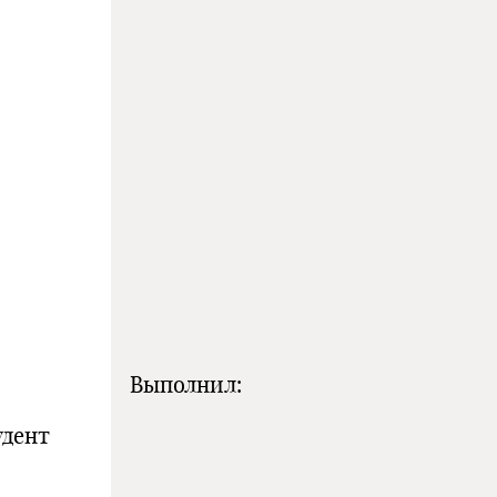
олн
т