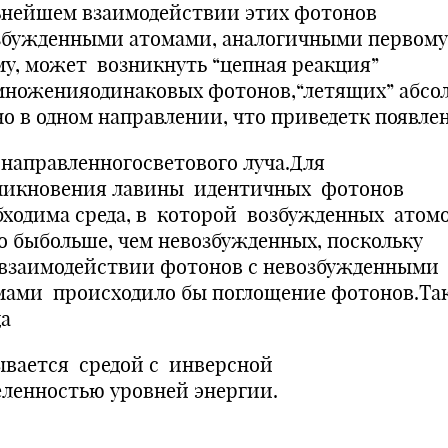
ьнейшем взаимодействии этих фотонов
збужденными атомами, аналогичными первом
му, может возникнуть “цепная реакция”
множенияодинаковых фотонов,“летящих” абсо
но в одном направлении, что приведетк появл
онаправленногосветового луча.Для
никновения лавины идентичных фотонов
бходима среда, в которой возбужденных атом
о быбольше, чем невозбужденных, поскольку
взаимодействии фотонов с невозбужденными
мами происходило бы поглощение фотонов.Та
да
ывается средой с инверсной
селенностью уровней энергии.