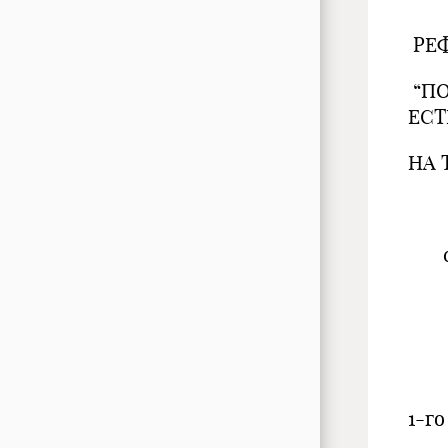
РЕФ
“П
ЕСТ
НА 
“Ла
сов
1-