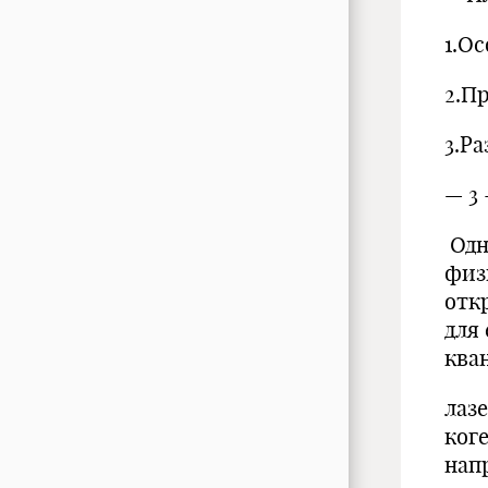
1.О
2.П
3.Р
— 3 
Одн
физ
отк
для
ква
лаз
ког
нап