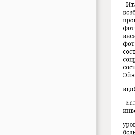
Ита
воз
про
фот
вне
фот
сос
соп
сос
Эйн
в1916
Есл
инв
уро
бол