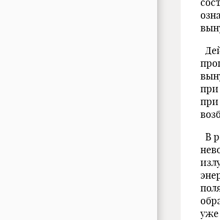
сос
озн
в
Дей
про
вын
при
при
во
В р
нев
изл
эне
пол
обр
уже