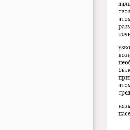
дал
сво
ато
раз
точ
узк
воз
нео
был
при
ато
сре
наз
на