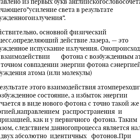
тавлено из первых букв английскогословосочет
ачающего”усиление света в результате
ынужденногои
ствительно, основной физический
цесс,определяющий действие лазера, — это
ужденное испускание излучения. Онопроисхо
 взаимодействии фотона с возбужденным а
 точном совпадении энергии фотона сэнергие
збуждения атома (или молекул
езультате этого взаимодействия атомпереходи
озбужденное состояние, а избыток энергии
учается в виде нового фотона с точно такой же
ргией,направлением распространения и
яризацией, как и у первичного фотона. Таким
азом, следствием данногопроцесса является на
 двух абсолютно идентичных фотонов.При