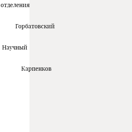
ия
ский
ый
ков