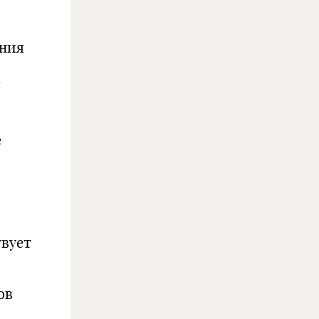
в
ания
я
е
твует
ов