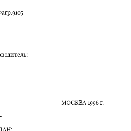
отделен
агр.9105
Горбатов
Научн
оводитель:
Карпен
ОСКВА 1996 г.
-
АН: