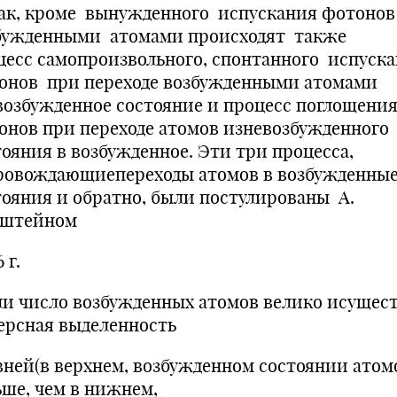
к, кроме вынужденного испускания фотоно
бужденными атомами происходят также
цесс самопроизвольного, спонтанного испуск
онов при переходе возбужденными атомами
возбужденное состояние и процесс поглощени
онов при переходе атомов изневозбужденного
тояния в возбужденное. Эти три процесса,
ровождающиепереходы атомов в возбужденны
тояния и обратно, были постулированы А.
штейном
 г.
и число возбужденных атомов велико исущес
ерсная выделенность
вней(в верхнем, возбужденном состоянии атом
ьше, чем в нижнем,