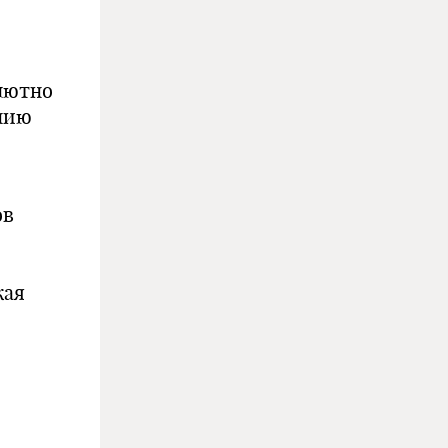
у
лютно
ению
ов
кая