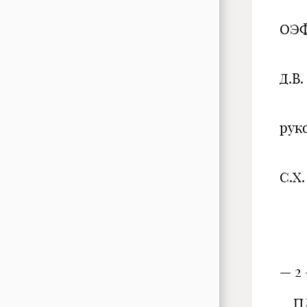
ОЭФ
Д.В.
рук
С.Х.
М
— 2 
ПЛ