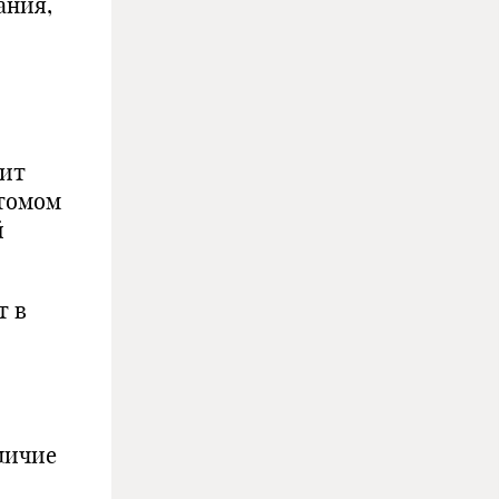
ания,
злучения”.
дит
томом
й
ы)
т в
личие