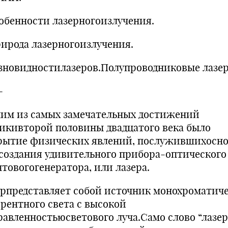
собенности лазерногоизлучения.
рирода лазерногоизлучения.
азновидностилазеров.Полупроводниковые лазе
-
им из самых замечательных достижений
икивторой половины двадцатого века было
рытие физических явлений, послужившихосн
 создания удивительного прибора-оптического
нтовогогенератора, или лазера.
ерпредставляет собой источник монохроматич
ерентного света с высокой
равленностьюсветового луча.Само слово “лазер