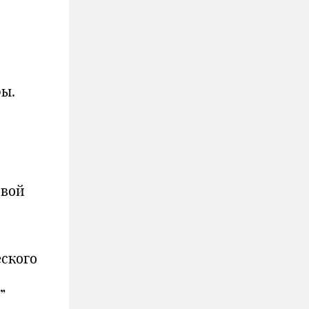
ры.
овой
еского
”