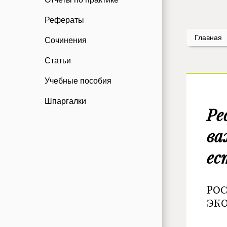
Рефераты
Главная
Сочинения
Статьи
Учебные пособия
Шпаргалки
Ре
ва
ес
РО
Э