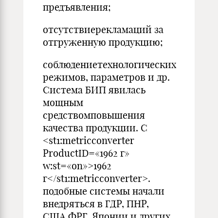
предъявления;
отсутствиерекламаций за
отгруженную продукцию;
соблюдениетехнологических
режимов, параметров и др.
Система БИП явилась
мощным
средствомповышения
качества продукции. С
<st1:metricconverter
ProductID=«1962 г»
w:st=«on»>1962
г</st1:metricconverter>.
подобные системы начали
внедряться в ГДР, ПНР,
США,ФРГ, Японии и других