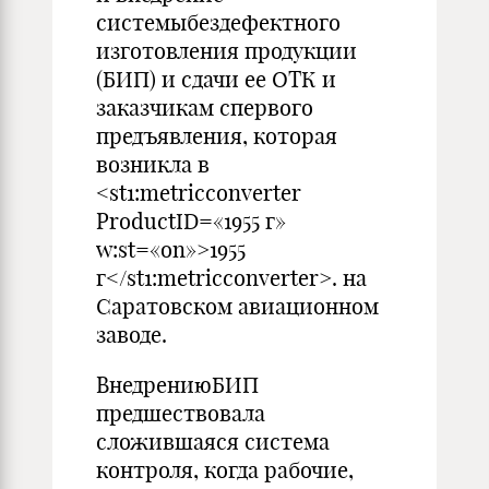
системыбездефектного
изготовления продукции
(БИП) и сдачи ее ОТК и
заказчикам спервого
предъявления, которая
возникла в
<st1:metricconverter
ProductID=«1955 г»
w:st=«on»>1955
г</st1:metricconverter>. на
Саратовском авиационном
заводе.
ВнедрениюБИП
предшествовала
сложившаяся система
конт­роля, когда рабочие,