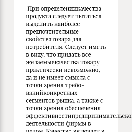
При определениикачества
продукта следует пытаться
выделить наиболее
предпочтительные
свойстватовара для
потребите­ля. Следует иметь
в виду, что придать все
желаемыекачества товару
практически невозможно,
да и не имеет смысла с
точки зрения требо­
ванийконкретных
сегментов рынка, а также с
точки зрения обеспече­ния
эффективностипредпринимательско
деятельности фирмы в
целом. Качество включает в