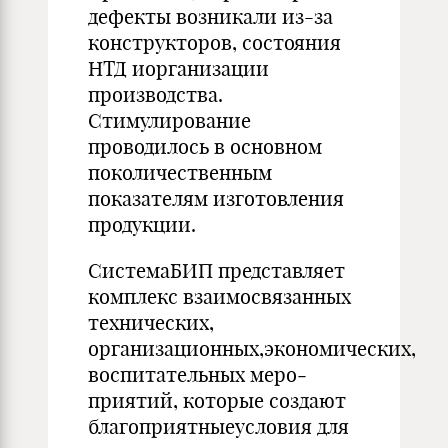
дефекты возникали из-за
конструк­торов, состояния
НТД иорганизации
производства.
Стимулирова­ние
проводилось в основном
поколичественным
показателям из­готовления
продукции.
СистемаБИП представляет
комплекс взаимосвязанных
техни­ческих,
организационных,экономических,
воспитательных меро­
приятий, которые создают
благоприятныеусловия для