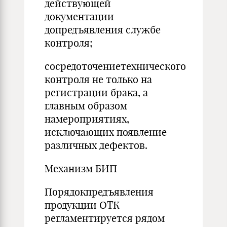
действу­ющей
документации
допредъявления службе
контроля;
сосредоточениетехнического
контроля не только на
регистра­ции брака, а
главным образом
намероприятиях,
исключающих появление
различных дефектов.
Механизм БИП
Порядокпредъявления
продукции ОТК
регламентируется ря­дом