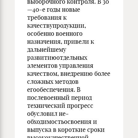
выборочного контроля. В 30
—40-е годы новые
требования к
качествупродукции,
особенно военного
назначения, привели к
дальнейшему
развитиюотдельных
элементов управле­ния
качеством, внедрению более
сложных методов
егообеспече­ния. В
послевоенный период
технический прогресс
обусловил не­
обходимостьосвоения и
выпуска в короткие сроки
высококаче­ственной