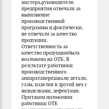
мастера,руководители
предприятия отвечали за
выполнение
производственной
программы и,фактически,
не от­вечали за качество
продукции.
Ответственность за
качество про­дукциибыла
возложена на ОТК. В
результате работники
произ­водственного
аппаратапередавали детали,
узлы, изделия в другой цех с
недоделками, дефектами.
Притаком положении
работники ОТК