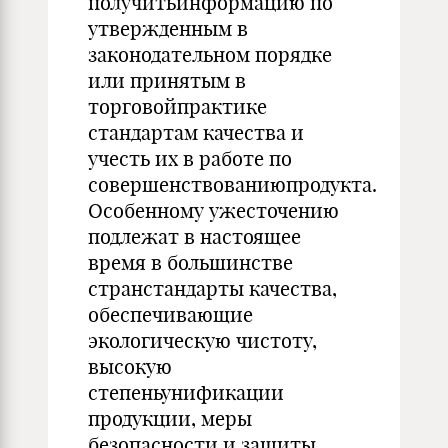
получитьинформацию по
утвержденным в
законодательном порядке
или при­нятым в
торговойпрактике
стандартам качества и
учесть их в работе по
совершенствованиюпродукта.
Особенному ужесточению
подлежат в настоящее
время в большинстве
странстандарты качества,
обеспе­чивающие
экологическую чистоту,
высокую
степеньунификации
продукции, меры
безопасности и защиты