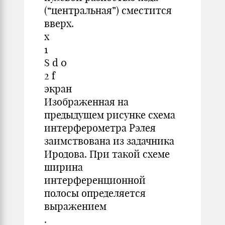
(“центральная”) сместится
вверх.
x
1
S d 0
2 f
экран
Изображенная на
предыдущем рисунке схема
интерферометра Рэлея
заимствована из задачника
Иродова. При такой схеме
ширина
интерференционной
полосы определяется
выражением
.