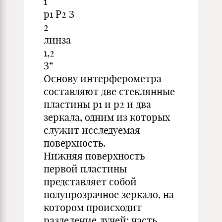
1
p1 P2 З
2
линза
1,2
З”
Основу интерферометра
составляют две стеклянные
пластины p1 и p2 и два
зеркала, одним из которых
служит исследуемая
поверхность.
Нижняя поверхность
первой пластины
представляет собой
полупрозрачное зеркало, на
котором происходит
разделение лучей: часть