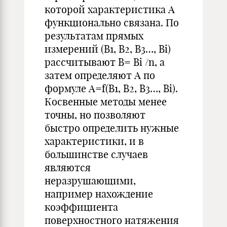
которой характеристика А
функционально связана. По
результатам прямых
измерений (В1, В2, В3…, Вi)
рассчитывают В= Вi /n, а
затем определяют А по
формуле А=f(В1, В2, В3…, Вi).
Косвенные методы менее
точны, но позволяют
быстро определить нужные
характеристики, и в
большинстве случаев
являются
неразрушающими,
например нахождение
коэффициента
поверхностного натяжения