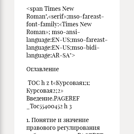
<span Times New
Roman",«serif»;mso-fareast-
font-family:«Times New
Roman»; mso-ansi-
language:EN-US;mso-fareast-
language:EN-US;mso-bidi-
language:AR-SA">
Оглавление
TOC h z t«Курсовая1;1;
Курсовая2;2»
Введение.PAGEREF
_Toc55400452 h 3
1. Понятие и значение
правового регулирования