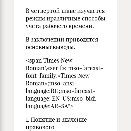
В четвертой главе изучается
режим иразличные способы
учета рабочего времени.
В заключении приводятся
основныевыводы.
<span Times New
Roman",«serif»; mso-fareast-
font-family:«Times New
Roman»;mso-ansi-
language:RU;mso-fareast-
language: EN-US;mso-bidi-
language:AR-SA">
1. Понятие и значение
правового