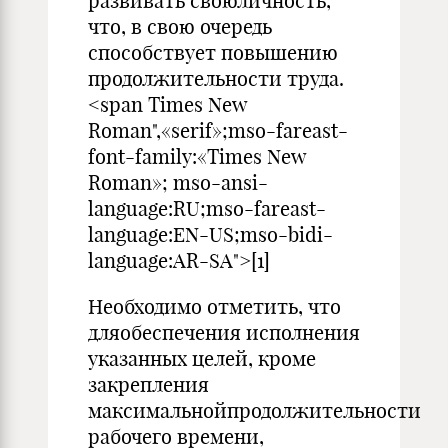
развивать своюличность,
что, в свою очередь
способствует повышению
продолжительности труда.
<span Times New
Roman",«serif»;mso-fareast-
font-family:«Times New
Roman»; mso-ansi-
language:RU;mso-fareast-
language:EN-US;mso-bidi-
language:AR-SA">[1]
Необходимо отметить, что
дляобеспечения исполнения
указанных целей, кроме
закрепления
максимальнойпродолжительности
рабочего времени,