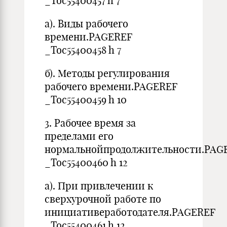
_Toc55400457 h 7
а). Виды рабочего
времени.PAGEREF
_Toc55400458 h 7
б). Методы регулирования
рабочего времени.PAGEREF
_Toc55400459 h 10
3. Рабочее время за
пределами его
нормальнойпродолжительности.PAG
_Toc55400460 h 12
а). При привлечении к
сверхурочной работе по
инициативеработодателя.PAGEREF
_Toc55400461 h 12