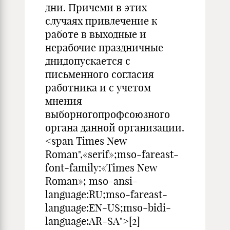
дни. Причеми в этих
случаях привлечение к
работе в выходные и
нерабочие праздничные
днидопускается с
письменного согласия
работника и с учетом
мнения
выборногопрофсоюзного
органа данной организации.
<span Times New
Roman",«serif»;mso-fareast-
font-family:«Times New
Roman»; mso-ansi-
language:RU;mso-fareast-
language:EN-US;mso-bidi-
language:AR-SA">[2]