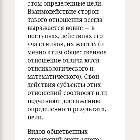
этом определенны
е
цели.
Взаимодействие сторон
такого
отношения
всегда
выражается вовне — в
поступках, действиях его
уча
стников, их жестах (
и
менно этим общественное
отношение
отлича
ются
отпсихологического и
математического).
Свои
действия субъекты этих
отношений соотносят или
подчиняют достижению
определенного результата,
цели.
Видов общетвенных
отношений очень много: