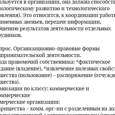
ользуется в организации, она должна способст
нологическому развитию и технологического
овления). Это относится, к координации работ
чиненных звеньев, передаче информации,
бщению результатов деятельности отдельных
рудников.
опрос. Организационно-правовые формы
дпринимательской деятельности.
ада правомочий собственника: *фактическое
адание (владение), *извлечение полезных свойс
щества (пользование) - распоряжение (отчужд
щества).
анизации по классу: коммерческие и
оммерческие
мерческие организации:
арищества – комм. орг-ии с разделенным на до