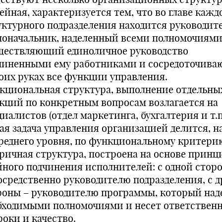
ейная, характеризуется тем, что во главе кажд
уктурного подразделения находится руководите
ноначальник, наделенный всеми полномочиями
ществляющий единоличное руководство
чиненными ему работниками и сосредоточив
воих руках все функции управления.
кциональная структура, выполнение отдельны
кций по конкретным вопросам возлагается на
иалистов (отдел маркетинга, бухгалтерия и т.п.
ая задача управления организацией делится, н
среднего уровня, по функциональному критери
ричная структура, построена на основе принц
йного подчинения исполнителей: с одной стор
осредственно руководителю подразделения, с д
роны – руководителю программы, который над
бходимыми полномочиями и несет ответствен
роки и качество.