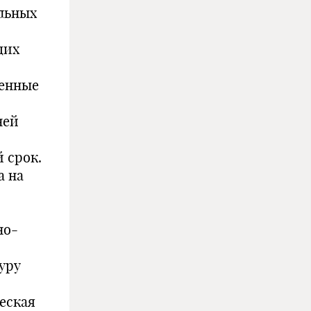
льных
щих
венные
ней
 срок.
а на
но-
уру
ческая