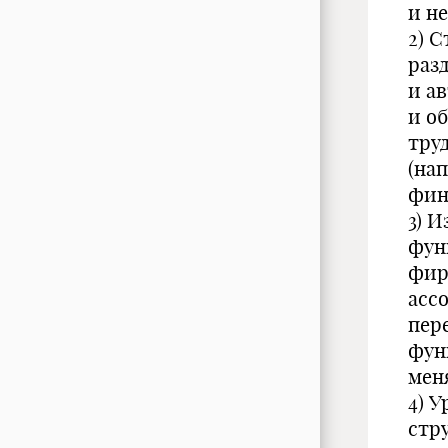
и н
2) 
раз
и а
и о
тру
(на
фин
3) 
фун
фир
асс
пер
фун
мен
4) 
стр