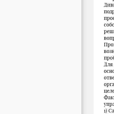
Див
под
про
соб
реш
воп
Про
воз
про
Для
осно
отв
орг
цел
Фак
упр
1) 