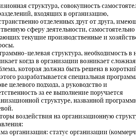
изионная структура, совокупность самостояте
разделений, входящих в организацию,
странственно отделенных друг от друга, имею
ственную сферу деятельности, самостоятельно
ающих текущие производственные и хозяйст
росы.
граммно-целевая структура, необходимость в 
никает когда в организации возникает сложная
блема, которая должна быть решена в короткий
 этого разрабатывается специальная программ
ве целевого подхода, а руководство и
етственность за ее выполнение поручается
анизационной структуре, названной программ
евой.
торы воздействия на организационную структ
авления:
Сама организация: статус организации (коммер