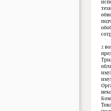
исп
тех
обн
под
обо
сот
2 в
пре
Три
обл
иму
иму
Орг
нек
Ком
Тов