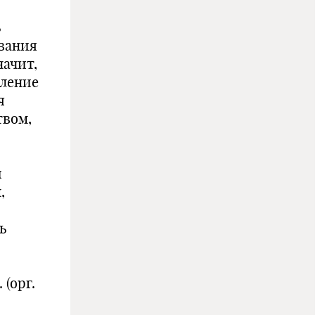
ь
ования
начит,
еление
я
твом,
и
,
ь
(орг.