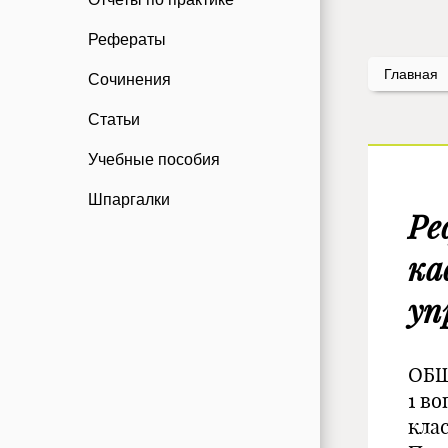
Рефераты
Главная
Сочинения
Статьи
Учебные пособия
Шпаргалки
Ре
ка
уп
ОБ
1 в
кла