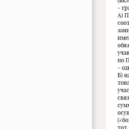
(вк
- г
А) 
соо
зан
име
обя
уча
по 
- од
Б) н
тов
уча
свя
сум
осу
(«бо
тот