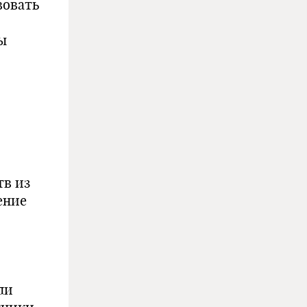
вовать
ы
тв из
ение
ли