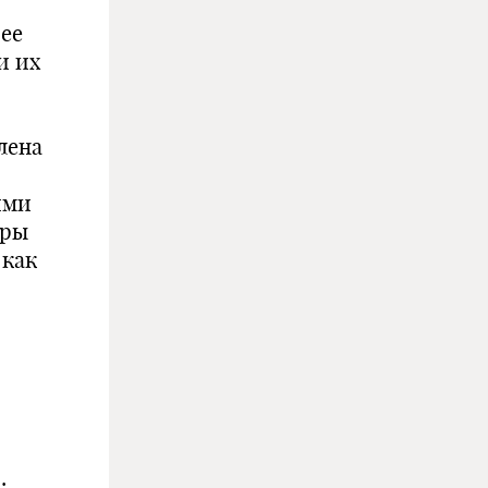
 ее
и их
лена
ими
уры
 как
: