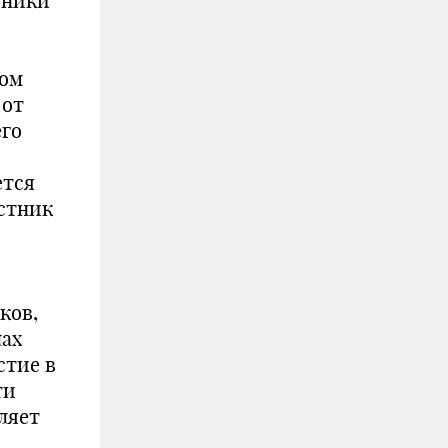
тники
ром
 от
его
ется
стник
ков,
лах
стие в
ти
вляет