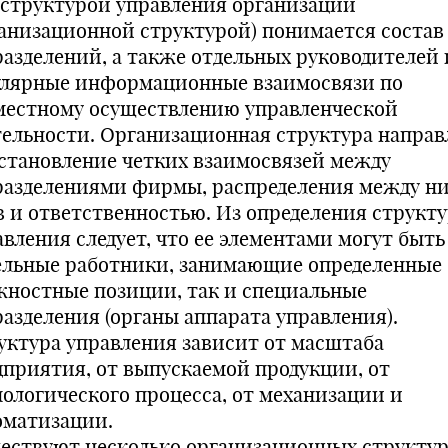
 структурой управления организации
ганизационной структурой) понимается состав
разделений, а также отдельных руководителей 
улярные информационные взаимосвязи по
местному осуществлению управленческой
тельности. Организационная структура направ
установление четких взаимосвязей между
разделениями фирмы, распределения между н
в и ответственностью. Из определения структ
авления следует, что ее элементами могут быть
ельные работники, занимающие определенные
жностные позиции, так и специальные
разделения (органы аппарата управления).
уктура управления зависит от масштаба
дприятия, от выпускаемой продукции, от
нологического процесса, от механизации и
оматизации.
ествуют несколько организационных структур