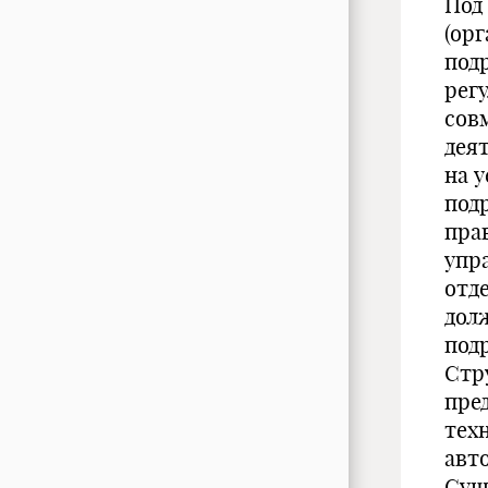
Под
(ор
под
рег
сов
дея
на 
под
пра
упр
отд
дол
под
Стр
пре
тех
авт
Сущ