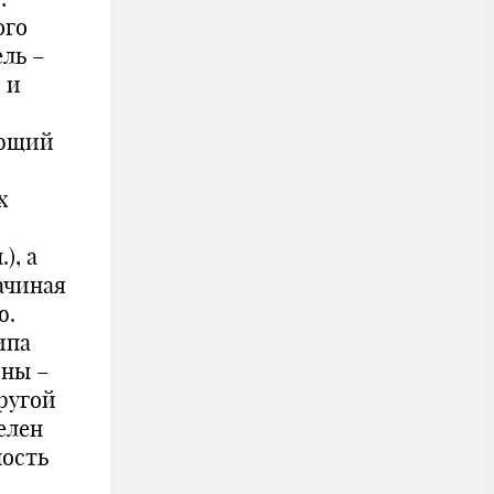
ого
ль –
 и
ающий
х
), а
ачиная
ю.
ипа
оны –
ругой
елен
ность