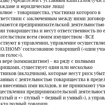
лады) учредителей с уставным капиталом (учас
раждане и юридические лица)
Полное - товарищества, участники которого в
тветствии с заключенным между ними догово
имаются предпринимательской деятельностью
ни товарищества и несут ответственность по 
зательствам всем своим имуществом -ВСЕ
вствуют в управлении, управление осуществля
ПОЛНОМУ согласованию товарищей («один уча
ин голос»).
а вере (коммандитное) - на ряду с полными
арищами, существует один или несколько
стников (вкладчиков), которые несут риск убыт
занных с деятельностью товарищества в преде
м внесенных ими вкладов, и не принимают уча
ществлении предпринимательской деятельнос
гатый и •> глупый + бедный и умный»), а упра
, кто полный товарищ.