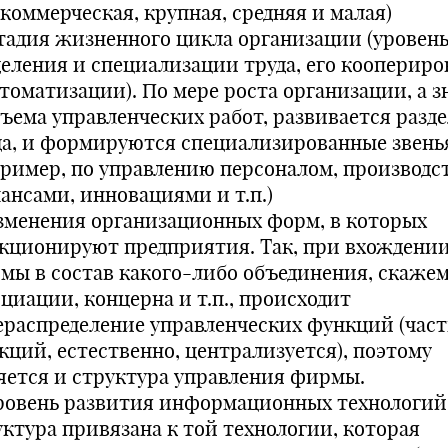
екоммерческая, крупная, средняя и малая)
Стадия жизненного цикла организации (уровен
деления и специализации труда, его кооперир
втоматизации). По мере роста организации, а з
бъема управленческих работ, развивается разд
да, и формируются специализированные звень
пример, по управлению персоналом, производс
ансами, инновациями и т.п.)
Изменения организационных форм, в которых
кционируют предприятия. Так, при вхождени
мы в состав какого-либо объединения, скажем
оциации, концерна и т.п., происходит
ераспределение управленческих функций (част
кций, естественно, централизуется), поэтому
яется и структура управления фирмы.
Уровень развития информационных технологий. 
уктура привязана к той технологии, которая