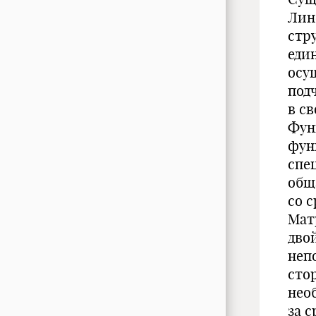
Лин
стр
еди
осу
под
в с
Фун
фун
спец
общ
со 
Мат
дво
неп
сто
нео
за с