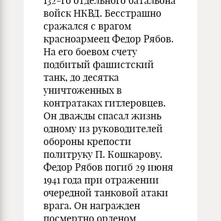
132-го отдельного батальона
войск НКВД. Бесстрашно
сражался с врагом
красноармеец Федор Рябов.
На его боевом счету
подбитый фашистский
танк, до десятка
уничтоженных в
контратаках гитлеровцев.
Он дважды спасал жизнь
одному из руководителей
обороны крепости
политруку П. Кошкарову.
Федор Рябов погиб 29 июня
1941 года при отражении
очередной танковой атаки
врага. Он награжден
посмертно орденом