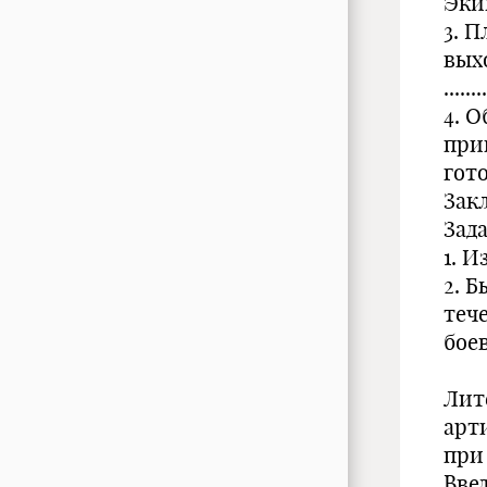
Экипир
3. 
выхо
......
4. 
при
готовн
Заклю
Зад
1. 
2. 
теч
бое
Лит
арт
при
Вве