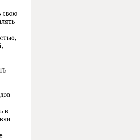
ь свою
плять
й
остью,
,
ТЬ
одов
ь в
овки
е