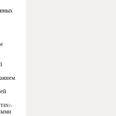
енных
ве
й
жанием
чей
тах».
емыми