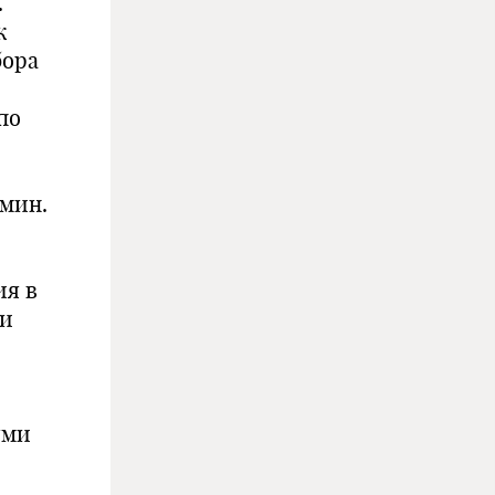
.
к
бора
по
.5 мин.
ия в
ни
ями