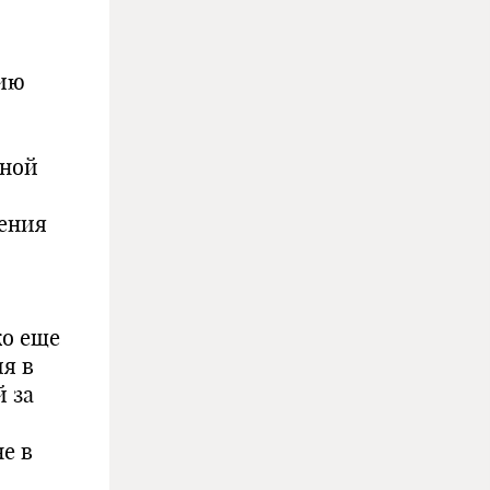
цию
иной
ения
ко еще
я в
 за
е в