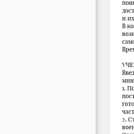
поня
дос
и и
В к
воз
сам
Врем
УЧЕ
Введени
мин
1. 
пос
гот
частей
2. 
вое