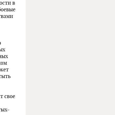
ости в
боевые
твами
о
ых
ных
ком
ожет
тыть
т свое
тых-