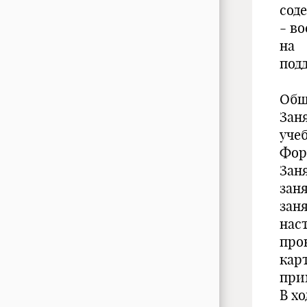
сод
- в
на
под
Общ
Зан
уче
Фор
Зан
зан
зан
наст
про
кар
при
В х