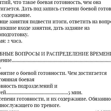
тий, что такое боевая готовность, чем она
тигается. Дать под запись степени боевой гото
х содержание.
онце занятия подвести итоги, ответить на вопр
никшие входе занятия, дать задание на
оподготовку.
я: 2 часа.
БНЫЕ ВОПРОСЫ И РАСПРЕДЕЛЕНИЕ ВРЕМЕН
е.................................................................................
.
Понятие о боевой готовности. Чем достигается
тоянная боевая
овность подразделений и
..................................................5 мин.
Степени готовности, и их содержание. Обязанн
ннослужащего по тревоге.