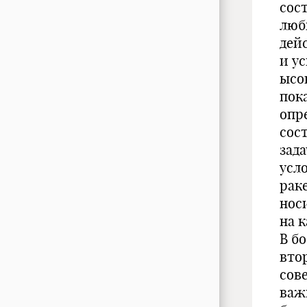
сос
люб
дей
и у
ысо
пок
опр
сос
зад
усл
рак
нос
на 
В б
вто
сов
важн