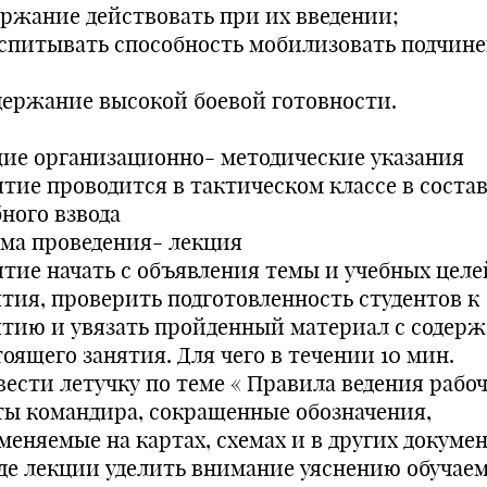
ержание действовать при их введении;
оспитывать способность мобилизовать подчин
держание высокой боевой готовности.
ие организационно- методические указания
ятие проводится в тактическом классе в соста
бного взвода
ма проведения- лекция
ятие начать с объявления темы и учебных целе
ятия, проверить подготовленность студентов к
ятию и увязать пройденный материал с содер
оящего занятия. Для чего в течении 10 мин.
вести летучку по теме « Правила ведения рабо
ты командира, сокращенные обозначения,
меняемые на картах, схемах и в других докумен
оде лекции уделить внимание уяснению обуча