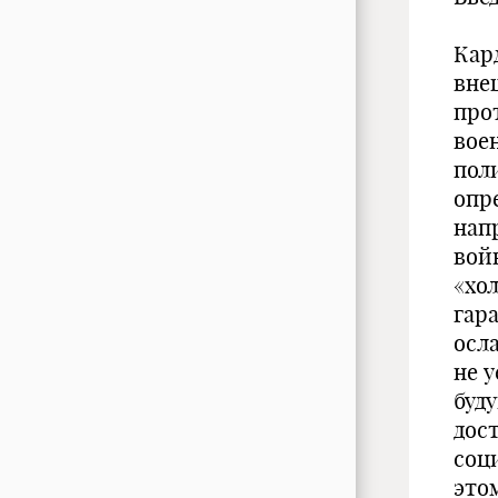
Кар
вне
про
вое
пол
опр
нап
вой
«хо
гар
осл
не 
буд
дос
соц
этом