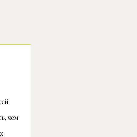
тей
ь, чем
х