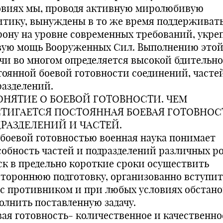
овиях мы, проводя активную миролюбивую
итику, вынуждены в то же время поддерживат
рону на уровне современных требований, укре
вую мощь Вооруженных Сил. Выполнению это
ачи во многом определяется высокой бдительн
тоянной боевой готовности соединений, частей
разделений.
ПОНЯТИЕ О БОЕВОЙ ГОТОВНОСТИ. ЧЕМ
ТИГАЕТСЯ ПОСТОЯННАЯ БОЕВАЯ ГОТОВНОС
РАЗДЕЛЕНИЙ И ЧАСТЕЙ.
 боевой готовностью военная наука понимает
собность частей и подразделений различных р
ск в предельно короткие сроки осуществить
стороннюю подготовку, организованно вступит
 с противником и при любых условиях обстан
олнить поставленную задачу.
вая готовность- количественное и качественно