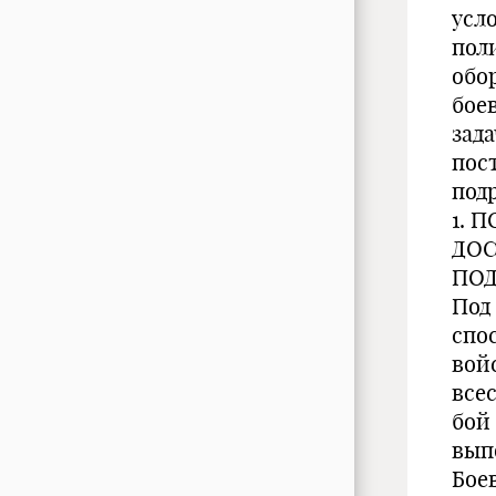
усл
пол
обо
бое
зад
пос
под
1. 
ДОС
ПОД
Под
спо
вой
все
бой
вып
Бое