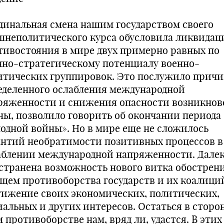
динальная смена нашим государством своего
шнеполитического курса обусловила ликвида
тивостояния в мире двух примерно равных по
нно-стратегическому потенциалу военно-
итических группировок. Это послужило прич
еделенного ослабления международной
ряженности и снижения опасности возникнов
ны, позволило говорить об окончании периода
лодной войны». Но в мире еще не сложилось
антий необратимости позитивных процессов в
аблении международной напряженности. Дале
устранена возможность нового витка обострени
ущем противоборства государств и их коалиций
тижение своих экономических, политических,
иальных и других интересов. Остаться в сторон
 противоборстве нам, вряд ли, удастся. В этих