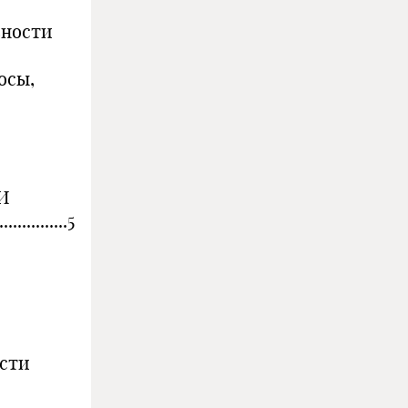
вности
осы,
И
..............5
ости