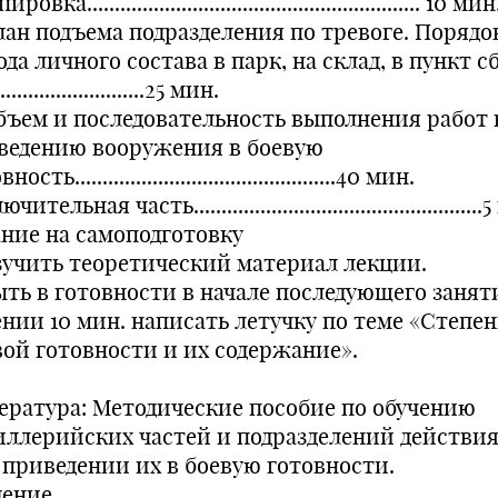
овка............................................................ 10 мин
План подъема подразделения по тревоге. Порядо
да личного состава в парк, на склад, в пункт с
............................25 мин.
Объем и последовательность выполнения работ 
ведению вооружения в боевую
ость...............................................40 мин.
чительная часть...................................................
ание на самоподготовку
Изучить теоретический материал лекции.
Быть в готовности в начале последующего занят
ении 10 мин. написать летучку по теме «Степе
вой готовности и их содержание».
ература: Методические пособие по обучению
иллерийских частей и подразделений действи
 приведении их в боевую готовности.
дение