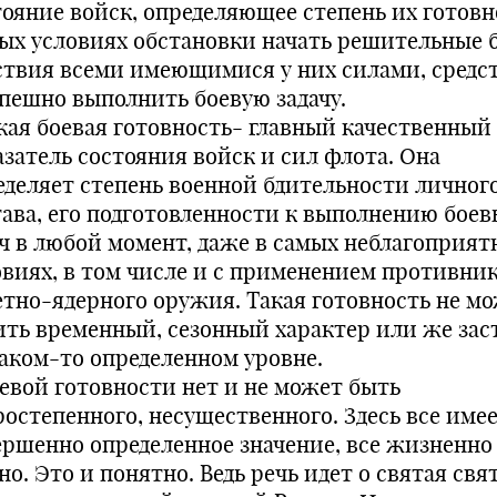
тояние войск, определяющее степень их готовн
ых условиях обстановки начать решительные 
ствия всеми имеющимися у них силами, средс
спешно выполнить боевую задачу.
кая боевая готовность- главный качественный
азатель состояния войск и сил флота. Она
еделяет степень военной бдительности личног
тава, его подготовленности к выполнению боев
ач в любой момент, даже в самых неблагоприят
овиях, в том числе и с применением противни
етно-ядерного оружия. Такая готовность не м
ить временный, сезонный характер или же зас
каком-то определенном уровне.
оевой готовности нет и не может быть
ростепенного, несущественного. Здесь все имее
ершенно определенное значение, все жизненно
о. Это и понятно. Ведь речь идет о святая свя