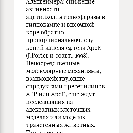
Альцгеймера: снижение
активности
ацетилхолинтрансферазы в
гиппокампе и височной
коре обратно
пропорциональночислу
копий аллеля e4 гена АроЕ
(J.Porier и соавт., 1998).
Непосредственные
молекулярные механизмы,
взаимодействующие
спродуктами пресенилинов,
АРР или АроЕ, еще ждут
исследования на
адекватных клеточных
моделях или моделях
трансгенных животных.
Тем не менее