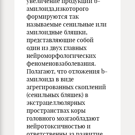
увеличение продукции b-
амилоида,изкоторого
формируются так
называемые сенильные или
амилоидные бляшки,
представляющие собой
один из двух главных
нейроморфологических
феноменовзаболевания.
Полагают, что отложения b-
амилоида в виде
агрегированных скоплений
(сенильных бляшек) в
экстрацеллюлярных
пространствах коры
головного мозгаобладают
нейротоксичностью и
ответственны за развитие