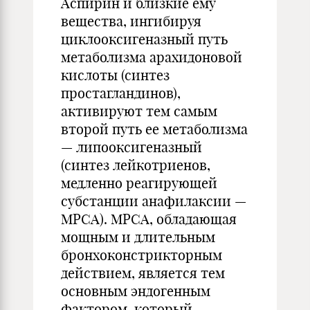
Аспирин и близкие ему
вещества, ингибируя
циклооксигеназный путь
метаболизма арахидоновой
кислоты (синтез
простагландинов),
активируют тем самым
второй путь ее метаболизма
— липооксигеназный
(синтез лейкотриенов,
медленно реагирующей
субстанции анафилаксии —
МРСА). МРСА, обладающая
мощным и длительным
бронхоконстрикторным
действием, является тем
основным эндогенным
фактором, который