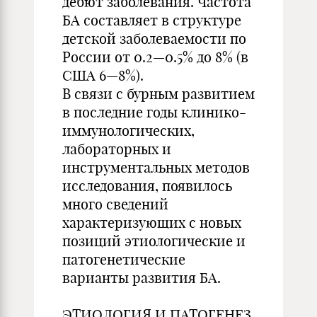
дебют заболевания. Частота
БА составляет в структуре
детской заболеваемости по
России от 0.2—0.5% до 8% (в
США 6—8%).
В связи с бурным развитием
в последние годы клинико-
иммунологических,
лабораторных и
инструментальных методов
исследования, появилось
много сведений
характеризующих с новых
позиций этиологические и
патогенетические
варианты развития БА.
ЭТИОЛОГИЯ И ПАТОГЕНЕЗ