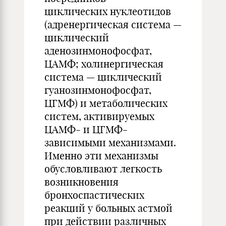
циклических нуклеотидов
(адренергическая система —
циклический
аденозинмонофосфат,
ЦАМФ; холинергическая
система — циклический
гуанозинмонофосфат,
ЦГМФ) и метаболических
систем, активируемых
ЦАМФ- и ЦГМФ-
зависимыми механизмами.
Именно эти механизмы
обусловливают легкость
возникновения
бронхоспастических
реакций у больных астмой
при действии различных