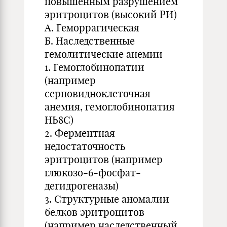
повышенным разрушением
эритроцитов (высокий РИ)
А. Геморрагическая
Б. Наследственные
гемолитические анемии
1. Гемоглобинопатии
(например
серповидноклеточная
анемия, гемоглобинопатия
НЬ8С)
2. Ферментная
недостаточность
эритроцитов (например
глюкозо-6-фосфат-
дегидрогеназы)
3. Структурные аномалии
белков эритроцитов
(например наследственный