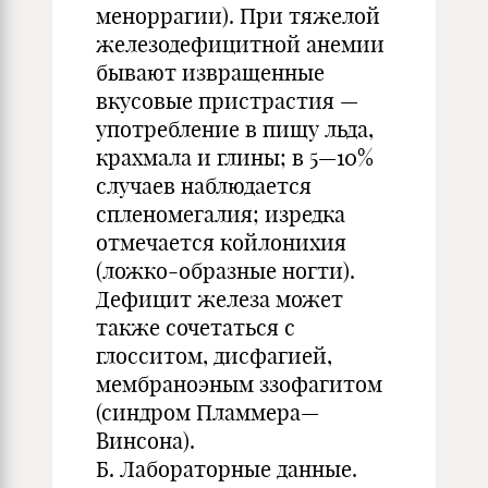
меноррагии). При тяжелой
железодефицитной анемии
бывают извращенные
вкусовые пристрастия —
употребление в пищу льда,
крахмала и глины; в 5—10%
случаев наблюдается
спленомегалия; изредка
отмечается койлонихия
(ложко-образные ногти).
Дефицит железа может
также сочетаться с
глосситом, дисфагией,
мембраноэным ззофагитом
(синдром Пламмера—
Винсона).
Б. Лабораторные данные.