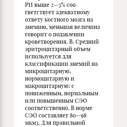
РИ выше 2—3% соо
гветствует адекватному
ответу костного мозга на
анемию, меньшая величина
говорит о подавлении
кроветворения. В. Средний
эритроцитарный объем
используется для
классификации анемий на
микроцитарную,
нормоцитарную и
макроцитарную: с
пониженным, нормальным
или повышенным СЭО
соответственно. В норме
СЭО составляет 80—98
мкм3. Для правильной