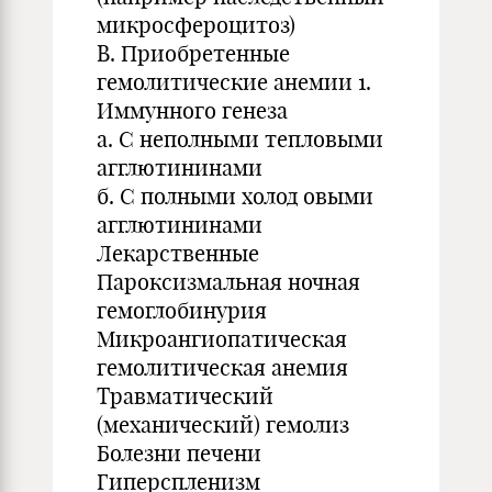
микросфероцитоз)
В. Приобретенные
гемолитические анемии 1.
Иммунного генеза
а. С неполными тепловыми
агглютининами
б. С полными холод овыми
агглютининами
Лекарственные
Пароксизмальная ночная
гемоглобинурия
Микроангиопатическая
гемолитическая анемия
Травматический
(механический) гемолиз
Болезни печени
Гиперспленизм