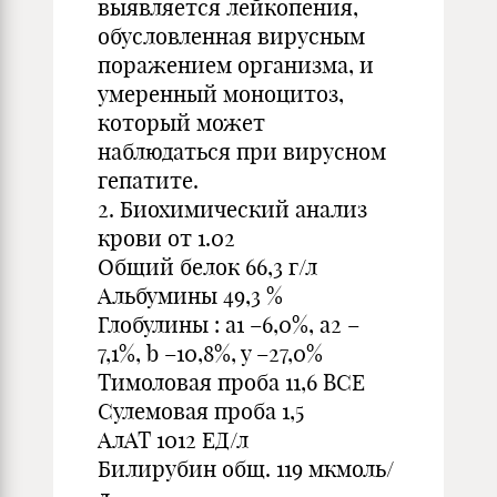
выявляется лейкопения,
обусловленная вирусным
поражением организма, и
умеренный моноцитоз,
который может
наблюдаться при вирусном
гепатите.
2. Биохимический анализ
крови от 1.02
Общий белок 66,3 г/л
Альбумины 49,3 %
Глобулины : а1 –6,0%, а2 –
7,1%, b –10,8%, y –27,0%
Тимоловая проба 11,6 ВСЕ
Сулемовая проба 1,5
АлАТ 1012 ЕД/л
Билирубин общ. 119 мкмоль/