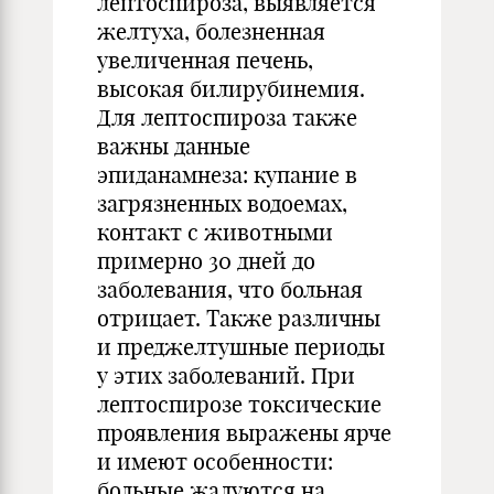
лептоспироза, выявляется
желтуха, болезненная
увеличенная печень,
высокая билирубинемия.
Для лептоспироза также
важны данные
эпиданамнеза: купание в
загрязненных водоемах,
контакт с животными
примерно 30 дней до
заболевания, что больная
отрицает. Также различны
и преджелтушные периоды
у этих заболеваний. При
лептоспирозе токсические
проявления выражены ярче
и имеют особенности:
больные жалуются на