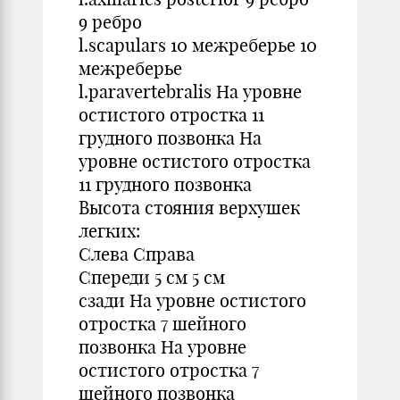
9 ребро
l.scapulars 10 межреберье 10
межреберье
l.paravertebralis На уровне
остистого отростка 11
грудного позвонка На
уровне остистого отростка
11 грудного позвонка
Высота стояния верхушек
легких:
Слева Справа
Спереди 5 см 5 см
сзади На уровне остистого
отростка 7 шейного
позвонка На уровне
остистого отростка 7
шейного позвонка