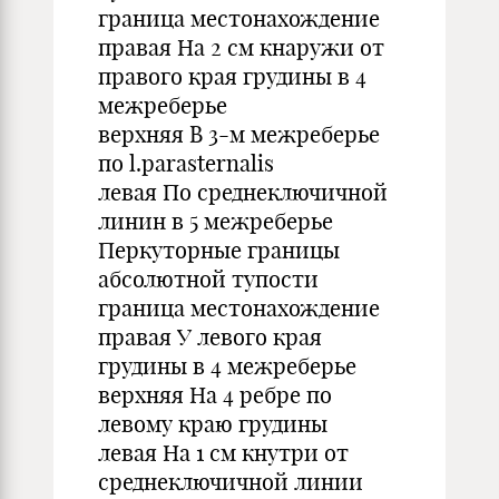
граница местонахождение
правая На 2 см кнаружи от
правого края грудины в 4
межреберье
верхняя В 3-м межреберье
по l.parasternalis
левая По среднеключичной
линин в 5 межреберье
Перкуторные границы
абсолютной тупости
граница местонахождение
правая У левого края
грудины в 4 межреберье
верхняя На 4 ребре по
левому краю грудины
левая На 1 см кнутри от
среднеключичной линии