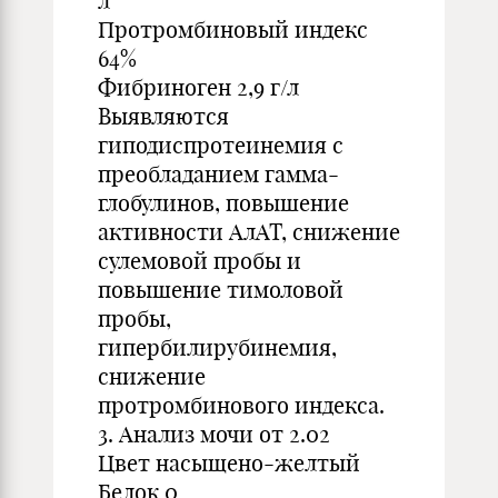
л
Протромбиновый индекс
64%
Фибриноген 2,9 г/л
Выявляются
гиподиспротеинемия с
преобладанием гамма-
глобулинов, повышение
активности АлАТ, снижение
сулемовой пробы и
повышение тимоловой
пробы,
гипербилирубинемия,
снижение
протромбинового индекса.
3. Анализ мочи от 2.02
Цвет насыщено-желтый
Белок 0