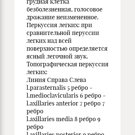
грудная клетка
безболезненная, голосовое
дрожание неизмененное.
Перкуссия легких: при
сравнительной перуссии
легких над всей
поверхностью определяется
ясный легочной звук.
Топографическая перкуссия
легких:
Линия Справа Слева
l.parasternalis 5 ребро -
l.medioclavicularis 6 ребро -
l.axillaries anterior 7 ребро 7
ребро
l.axillaries media 8 ребро 9
ребро
l.axillaries posterior 9 ребро