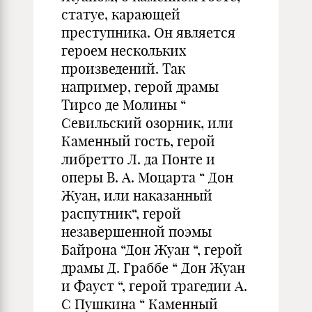
статуе, карающей
преступника. Он является
героем нескольких
произведений. Так
например, герой драмы
Тирсо де Молины “
Севильский озорник, или
Каменный гость, герой
либретто Л. да Понте и
оперы В. А. Моцарта “ Дон
Жуан, или наказанный
распутник“, герой
незавершенной поэмы
Байрона “Дон Жуан “, герой
драмы Д. Граббе “ Дон Жуан
и Фауст “, герой трагедии А.
С Пушкина “ Каменный