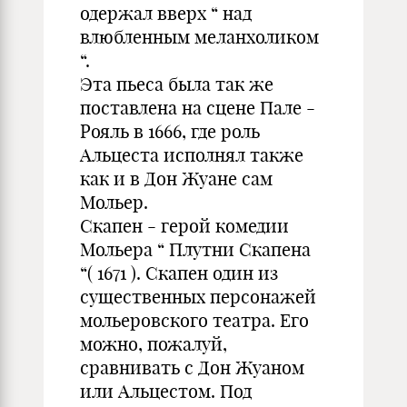
одержал вверх “ над
влюбленным меланхоликом
“.
Эта пьеса была так же
поставлена на сцене Пале -
Рояль в 1666, где роль
Альцеста исполнял также
как и в Дон Жуане сам
Мольер.
Скапен - герой комедии
Мольера “ Плутни Скапена
“( 1671 ). Скапен один из
существенных персонажей
мольеровского театра. Его
можно, пожалуй,
сравнивать с Дон Жуаном
или Альцестом. Под