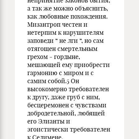
непринятие законов бытия,
а так же можно объяснить,
как любовные похождения.
Мизантроп честен и
нетерпим к нарушителям
заповеди “ не лги “, но сам
отягощен смертельным
грехом - гордыне,
мешающей ему приобрести
гармонию с миром и с
самим собой.5 Он
высокомерно требователен
к другу, даже груб с ним,
бесцеремонен с чувствами
добродетельной, любящей
его Элианты и
эгоистически требователен
к Селимене.