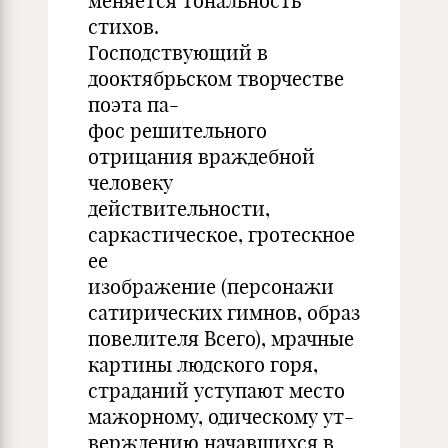
меняется тональность
стихов.
Господствующий в
дооктябрьском творчестве
поэта па-
фос решительного
отрицания враждебной
человеку
действительности,
саркастическое, гротескное
ее
изображение (персонажи
сатирических гимнов, образ
повелителя Всего), мрачные
картины людского горя,
страданий уступают место
мажорному, одическому ут-
верждению начавшихся в