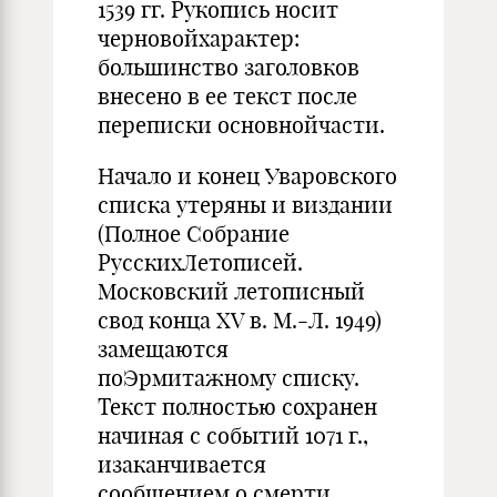
1539 гг. Рукопись носит
черновойхарактер:
большинство заголовков
внесено в ее текст после
переписки основнойчасти.
Начало и конец Уваровского
списка утеряны и виздании
(Полное Собрание
РусскихЛетописей.
Московский летописный
свод конца XV в. М.-Л. 1949)
замещаются
поЭрмитажному списку.
Текст полностью сохранен
начиная с событий 1071 г.,
изаканчивается
сообщением о смерти