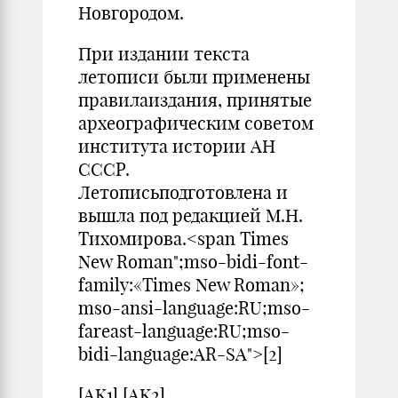
Новгородом.
При издании текста
летописи были применены
правилаиздания, принятые
археографическим советом
института истории АН
СССР.
Летописьподготовлена и
вышла под редакцией М.Н.
Тихомирова.<span Times
New Roman";mso-bidi-font-
family:«Times New Roman»;
mso-ansi-language:RU;mso-
fareast-language:RU;mso-
bidi-language:AR-SA">[2]
[AK1] [AK2]