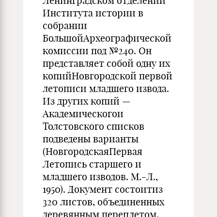
Ленинградском отделении
Института истории в
собрании
БольшойАрхеографической
комиссии под №240. Он
представляет собой одну их
копийНовгородской первой
летописи младшего извода.
Из других копий —
Академическогои
Толстовского списков
подведены варианты
(НовгородскаяПервая
Летопись старшего и
младшего изводов. М.-Л.,
1950). Документ состоитиз
320 листов, объединенных
деревянным переплетом,