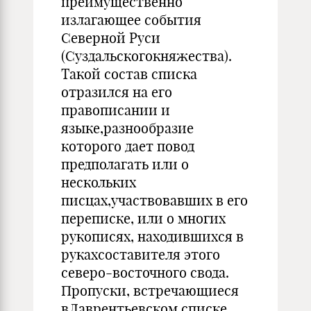
преимущественно
излагающее события
Северной Руси
(Суздальскогокняжества).
Такой состав списка
отразился на его
правописании и
языке,разнообразие
которого дает повод
предполагать или о
нескольких
писцах,участвовавших в его
переписке, или о многих
рукописях, находившихся в
рукахсоставителя этого
северо-восточного свода.
Пропуски, встречающиеся
вЛаврентьевском списке,