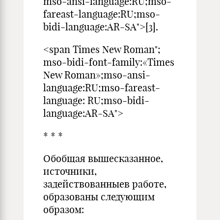
mso-ansi-language:RU;mso-
fareast-language:RU;mso-
bidi-language:AR-SA">[3].
<span Times New Roman";
mso-bidi-font-family:«Times
New Roman»;mso-ansi-
language:RU;mso-fareast-
language: RU;mso-bidi-
language:AR-SA">
* * *
Обобщая вышесказанное,
источники,
задействованныев работе,
образованы следующим
образом: