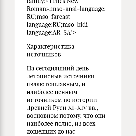
family:«Times New
Roman»;mso-ansi-language:
RU;mso-fareast-
language:RU;mso-bidi-
language:AR-SA">
Характеристика
источников
На сегодняшний день
летописные источники
являютсяглавным, и
наиболее ценным
источником по истории
Древней Руси XI-XIV вв.,
восновном потому, что они
наиболее полно, из всех
дошедших до нас