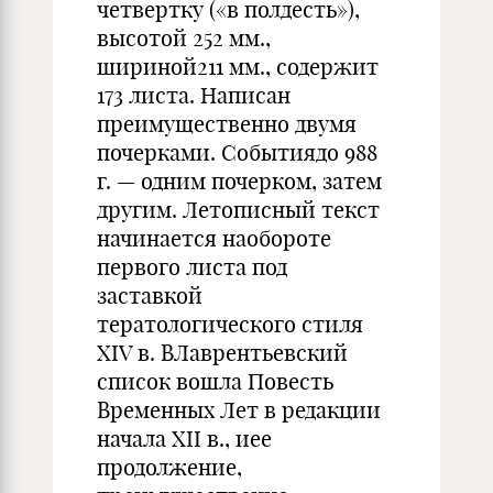
четвертку («в полдесть»),
высотой 252 мм.,
шириной211 мм., содержит
173 листа. Написан
преимущественно двумя
почерками. Событиядо 988
г. — одним почерком, затем
другим. Летописный текст
начинается наобороте
первого листа под
заставкой
тератологического стиля
XIV в. ВЛаврентьевский
список вошла Повесть
Временных Лет в редакции
начала XII в., иее
продолжение,