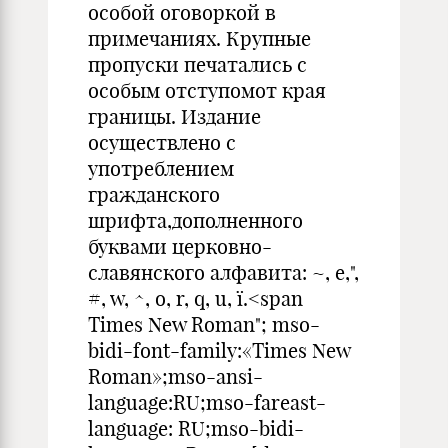
особой оговоркой в
примечаниях. Крупные
пропуски печатались с
особым отступомот края
границы. Издание
осуществлено с
употреблением
гражданского
шрифта,дополненного
буквами церковно-
славянского алфавита: ~, e,",
#, w, ^, o, r, q, u, ї.<span
Times New Roman"; mso-
bidi-font-family:«Times New
Roman»;mso-ansi-
language:RU;mso-fareast-
language: RU;mso-bidi-