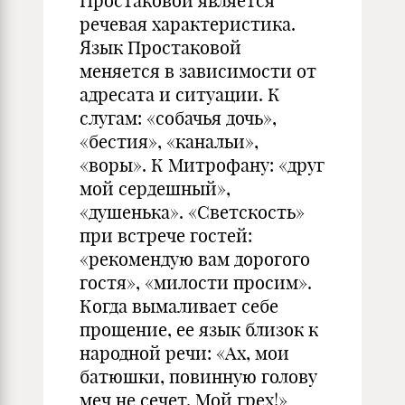
Простаковой является
речевая характеристика.
Язык Простаковой
меняется в зависимости от
адресата и ситуации. К
слугам: «собачья дочь»,
«бестия», «канальи»,
«воры». К Митрофану: «друг
мой сердешный»,
«душенька». «Светскость»
при встрече гостей:
«рекомендую вам дорогого
гостя», «милости просим».
Когда вымаливает себе
прощение, ее язык близок к
народной речи: «Ах, мои
батюшки, повинную голову
меч не сечет. Мой грех!»