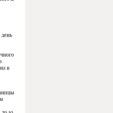
 день
ичного
в
на в
раницы
ем
 до 10