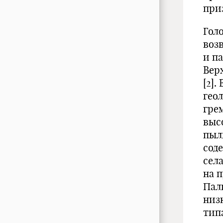
при
Гол
воз
и п
Верх
[2]
гео
гре
выс
пыл
сод
сел
на 
Пал
низ
тип