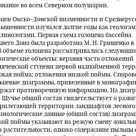
знание во всем Северном полушарии.
оцен Окско-Донской низменности и Среднерус
вышенности изучался долгие годы как геологам
алинологами. Первая схема голоцена бассейна
него Дона была разработана М. Н. Грищенко в 1
. В объеме голоцена рассматривались следующи
логические объекты: верхняя часть отложений
мяченской ступени первой надпойменной терр
окая пойма; отложения низкой поймы. Споров
ьцевые диаграммы, приведенные в монографи
ержат противоречивую информацию. На диаг
а Щучье общий состав свидетельствует о разв
прилегающей территории ландшафтов лесного 
инологические данные (общий состав) диагра
кой поймы указывают на резкую смену зональн
а растительности, однако содержание пыльцы