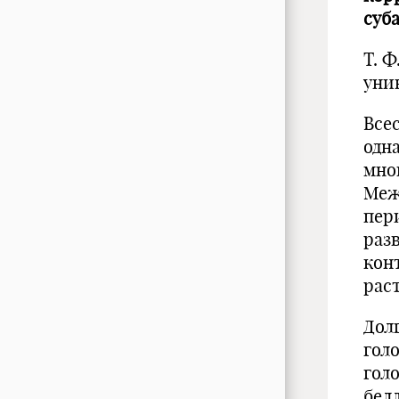
суб
Т. 
уни
Все
одн
мно
Меж
пер
раз
кон
рас
Дол
гол
голо
белл