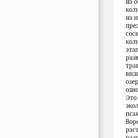
на о
кол
на 
пре
сос
коли
эта
раз
тра
вид
озе
одн
Это
эко
пса
Вор
рас
разр