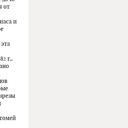
я от
иаса и
ое
 эта
2 г.,
ано
дов
рые
зрезы
д
атомей