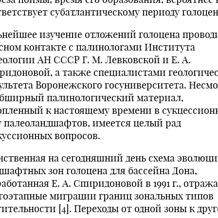
тветствует субатлантическому периоду голоцена
ьнейшее изучение отложений голоцена провод
есном контакте с палинологами Института
еологии АН СССР Г. М. Левковской и Е. А.
ридоновой, а также специалистами геологиче
ультета Воронежского госуниверситета. Несм
обширный палинологический материал,
опленный к настоящему времени в сукцессион
у палеоландшафтов, имеется целый рад
куссионных вопросов.
нственная на сегодняшний день схема эволюц
дшафтных зон голоцена для бассейна Дона,
аботанная Е. А. Спиридоновой в 1991 г., отраж
гоэтапные миграции границ зональных типов
ительности [4]. Переходы от одной зоны к дру