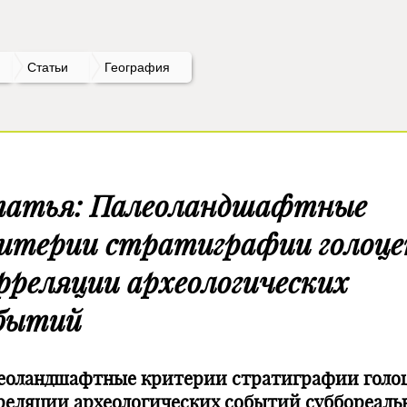
Статьи
География
атья: Палеоландшафтные
итерии стратиграфии голоце
рреляции археологических
бытий
еоландшафтные критерии стратиграфии голоц
реляции археологических событий суббореаль