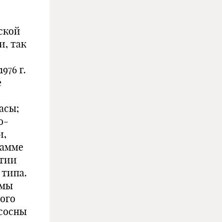
ской
и, так
976 г.
е
асы;
о-
и,
рамме
итии
типа.
ммы
ого
 сосны