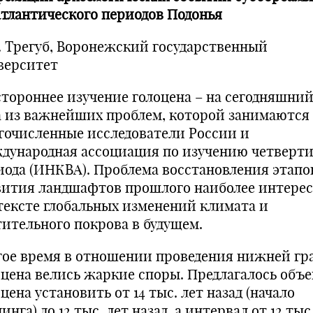
атлантического периодов Подонья
Ф. Трегуб, Воронежский государственный
верситет
стороннее изучение голоцена – на сегодняшний
а из важнейших проблем, которой занимаются
гочисленные исследователи России и
дународная ассоциация по изучению четверт
иода (ИНКВА). Проблема восстановления этапо
вития ландшафтов прошлого наиболее интерес
тексте глобальных изменений климата и
тительного покрова в будущем.
гое время в отношении проведения нижней г
оцена велись жаркие споры. Предлагалось объ
цена установить от 14 тыс. лет назад (начало
инга) до 12 тыс. лет назад, а интервал от 12 тыс.