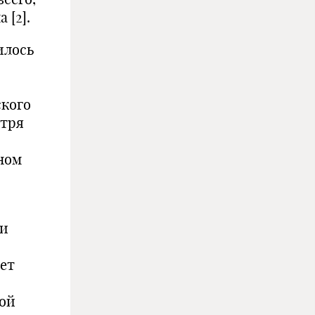
 [2].
илось
ского
отря
ном
ии
ает
гой