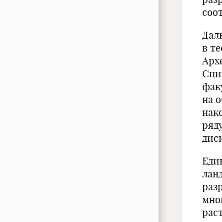
соо
Дал
в т
Арх
Спи
фак
на 
нак
ряд
дис
Еди
лан
разр
мно
раст