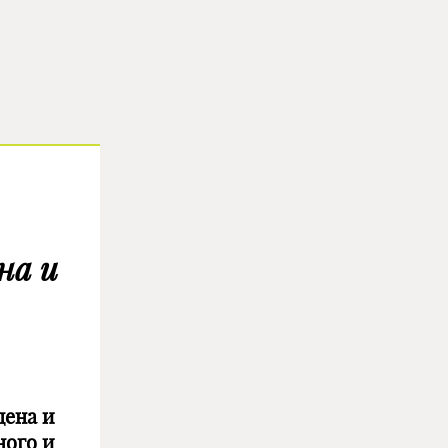
на и
ена и
ного и