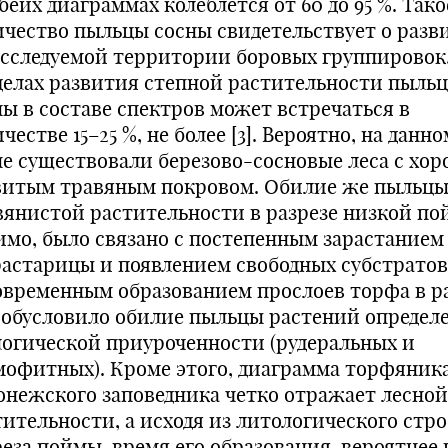
беих диаграммах колеблется от 60 до 95 %. Тако
ичество пыльцы сосны свидетельствует о разв
исследуемой территории боровых группировок.
делах развития степной растительности пыльц
ны в составе спектров может встречаться в
честве 15–25 %, не более [3]. Вероятно, на данно
пе существовали березово-сосновые леса с хо
витым травяным покровом. Обилие же пыльц
вянистой растительности в разрезе низкой по
имо, было связано с постепенным зарастанием
растарицы и появлением свободных субстратов
овременным образованием прослоев торфа в ра
 обусловило обилие пыльцы растений определ
логической приуроченности (рудеральных и
мофитных). Кроме этого, диаграмма торфяник
онежского заповедника четко отражает лесной
тительности, а исходя из литологического стр
еза поймы, время его образования, вероятнее 