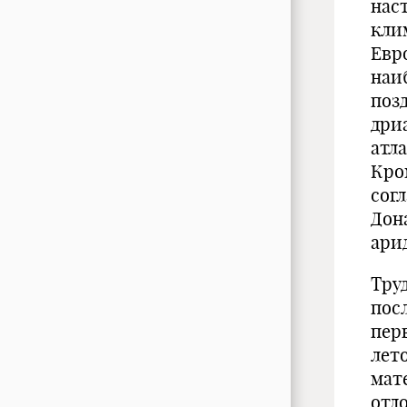
нас
кли
Евр
наи
поз
дриа
атл
Кро
сог
Дон
арид
Тру
пос
пер
лет
мат
отл