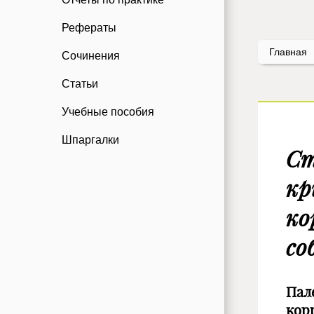
Рефераты
Главная
Сочинения
Статьи
Учебные пособия
Шпаргалки
Ст
кр
ко
со
Пал
кор