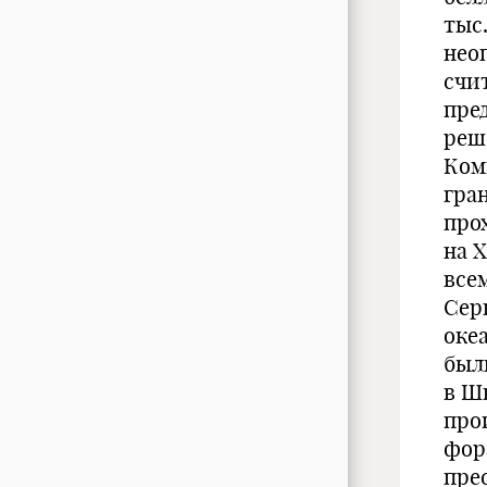
тыс
нео
счи
пред
реш
Ком
гра
прох
на 
все
Сер
оке
был
в Шв
про
фор
пре