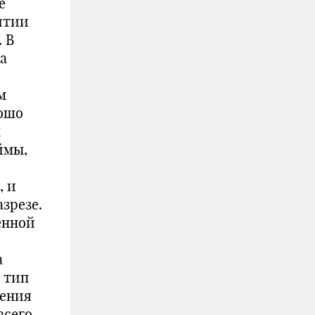
е
итии
 В
а
м
рошо
ы
ймы,
, и
зрезе.
енной
а
 тип
оения
всего,