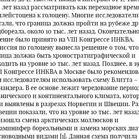
. лет назад рассматривать как переходное врем
плейстоцена к голоцену. Многие исследователи
тали, что граница должна пройти на рубеже др
бореала, около 10 тыс. лет назад. Окончательн
ение было принято на VIII Конгрессе ИНКВА.
иссия по голоцену вынесла решение о том, что
ница должна быть хроностратиграфической и
одить на уровне 10 тыс. лет назад. Позднее, в 198
XI Конгрессе ИНКВА в Москве было рекомендов
м исследователям использовать схему Блитта –
нандера. В ее основе лежит чередование перио
анического и континентального климата, кото
и выявлены в разрезах Норвегии и Швеции. Ра
еции показали, что на уровне 10 тыс. лет наза
изошла смена арктических моллюсков и
аминифер бореальными и замена морских ди
сноводными видами [1]. Данная схема получила