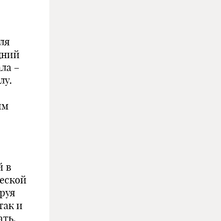
ля
дний
ла –
лу.
йм
й в
ческой
руя
так и
ать,