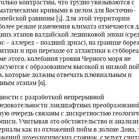
только контрастны, что трудно увязываются с
матическими кривыми в целом для Восточно-
опейской равнины [5]. Для этой территории
более резкие изменения климата отмечаются д
дних этапов валдайской ледниковой эпохи (сре
с – аллеред – поздний дриас), на границе бореа
антики и при переходе от атлантики к суббореа
ме этого, колебания уровня Черного моря не
ласуются с образованием высокой и низкой по
а, которые должны отвечать плювиальным и
ным этапам [6].
дности с разработкой непрерывной
ледовательности ландшафтных преобразовани
вую очередь связаны с дискретностью геологи
описи. Учитывая это обстоятельство и анализи
ериалы как из отложений пойм в долине Дона, 
ожений археологических стоянок, следует счит