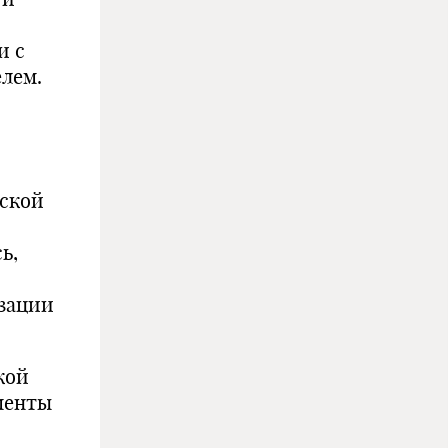
и с
елем.
рской
ь,
изации
кой
менты