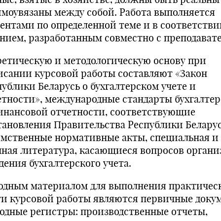
имоувязаны между собой. Работа выполняется
дентами по определенной теме и в соответстви
анием, разработанным совместно с преподават
ретическую и методологическую основу при
исании курсовой работы составляют «Закон
публики Беларусь о бухгалтерском учете и
етности», международные стандарты бухгалте
инансовой отчетности, соответствующие
тановления Правительства Республики Беларус
омственные нормативные акты, специальная и
чная литература, касающиеся вопросов орган
дения бухгалтерского учета.
одным материалом для выполнения практичес
ти курсовой работы являются первичные доку
водные регистры: производственные отчеты,