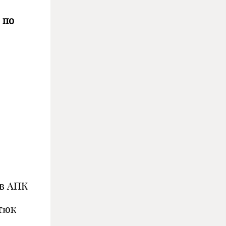
 по
 в АПК
атюк