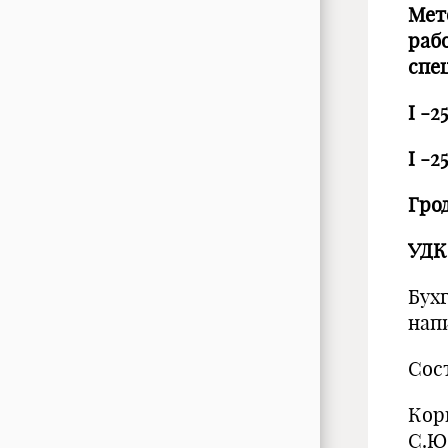
Мет
раб
спе
I
-2
I
-2
Гро
УДК
Бух
нап
Сост
Кор
С.Ю