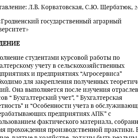
тавление: Л.В. Корватовская, С.Ю. Щербатюк, 2
«Гродненский государственный аграрный
верситет»
ДЕНИЕ
олнение студентами курсовой работы по
галтерскому учету в сельскохозяйственных
дприятиях и предприятиях “Агросервиса”
бходимо для закрепления полученных теоретич
ний. Она выполняется после изучения отрасле
ов “ Бухгалтерский учет”, ” Бухгалтерская
етность” и “Особенности учета в обслуживающ
ерабатывающих предприятиях АПК” с
ользованием фактического материала, собранн
мя прохождения производственной практики. 
ные, взятые в хозяйстве, должны быть реальны