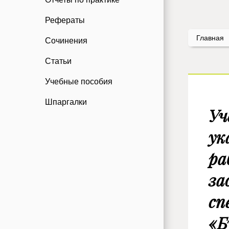
Рефераты
Главная
Сочинения
Статьи
Учебные пособия
Шпаргалки
Уч
ук
ра
за
сп
«Б