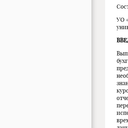
Сос
УО 
уни
ВВЕ
Вып
бух
пре
нео
зна
курс
отч
пер
исп
вре
дан