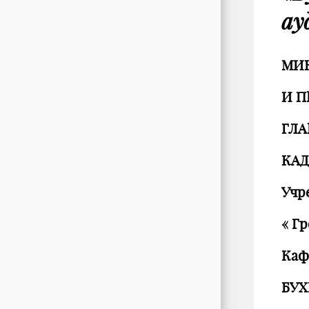
ау
МИН
И П
ГЛА
КАД
Учр
« Г
Каф
БУХ