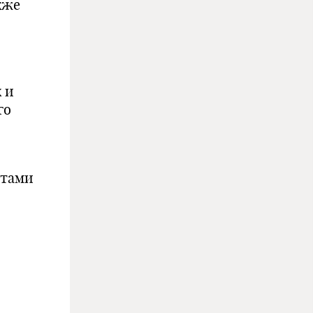
кже
 и
го
нтами