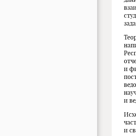
вза
сту
зад
Тео
нап
Рес
отч
и ф
пос
вед
нау
и ве
Исх
час
и с