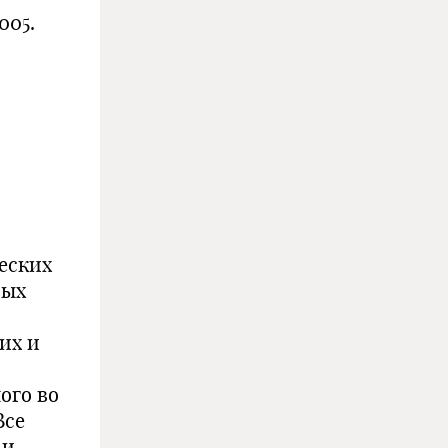
005.
еских
вых
их и
ого во
Все
 и