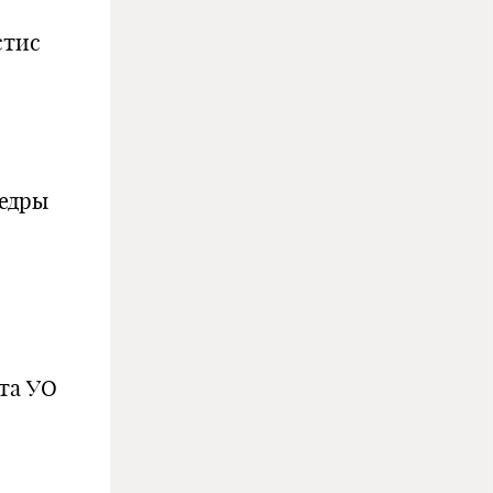
стис
федры
та УО