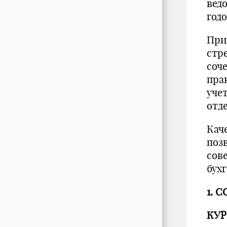
вед
годо
При
стр
соч
пра
уче
отд
Кач
поз
сов
бух
1.
С
КУР