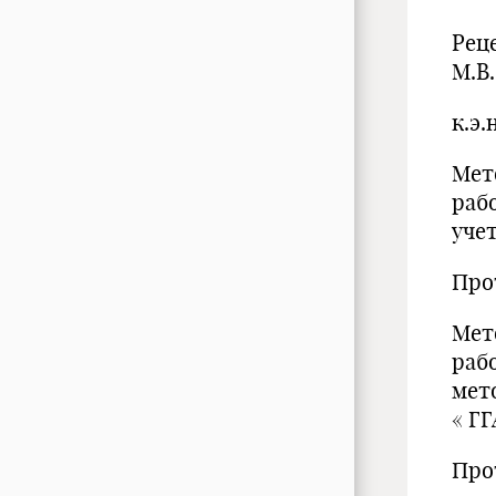
Рец
М.В.
к.э.
Мет
раб
уче
Прот
Мет
раб
мет
« ГГ
Прот